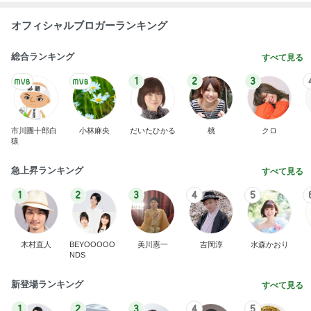
オフィシャルブロガーランキング
総合ランキング
すべて見る
1
2
3
市川團十郎白
小林麻央
だいたひかる
桃
クロ
猿
急上昇ランキング
すべて見る
1
2
3
4
5
木村直人
BEYOOOOO
美川憲一
吉岡淳
水森かおり
NDS
新登場ランキング
すべて見る
1
2
3
4
5