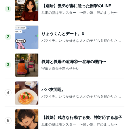
【別居】義弟が妻に送った衝撃のLINE
1
旦那の親はモンスター 〜良い嫁、辞めました〜
りょうくんとデート。6
2
バツイチ。いつか好きな人との子どもを授かりたい
日記。
義姉と義母の喧嘩⑩〜喧嘩の理由〜
3
宇宙人義母を黙らせたい
パパ友問題。
4
バツイチ。いつか好きな人との子どもを授かりたい
日記。
【義妹】残念な行動する夫、神対応する息子
5
旦那の親はモンスター 〜良い嫁、辞めました〜