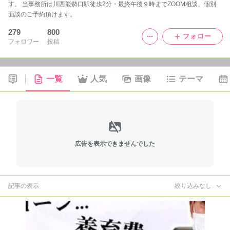
す。 当事務所は川西能勢口駅徒歩2分・最終午後９時までZOOM相談、個別
面談のご予約頂けます。
279
800
フォロー
フォロワー
投稿
一覧
人気
画像
テーマ
広告を表示できませんでした
記事の表示
絞り込みなし