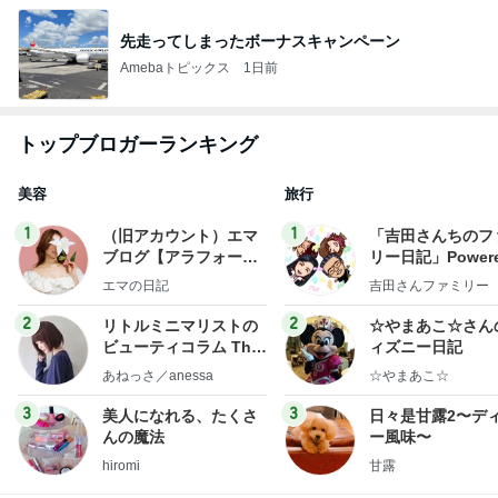
先走ってしまったボーナスキャンペーン
Amebaトピックス
1日前
トップブロガーランキング
美容
旅行
1
1
（旧アカウント）エマ
「吉田さんちのフ
ブログ【アラフォー会
リー日記」Powere
社売却セカンドライ
y Ameba 吉田さ
エマの日記
吉田さんファミリー
フ】
ミリーオフィシャ
ログ
2
2
リトルミニマリストの
☆やまあこ☆さん
ビューティコラム The
ィズニー日記
little minimalist's bea
あねっさ／anessa
☆やまあこ☆
uty colum
3
3
美人になれる、たくさ
日々是甘露2〜デ
んの魔法
ー風味〜
hiromi
甘露