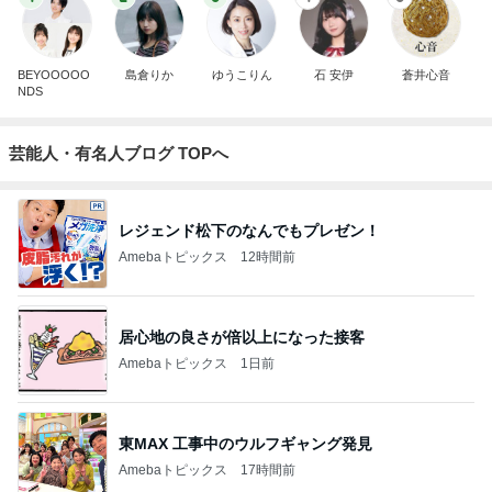
BEYOOOOO
島倉りか
ゆうこりん
石 安伊
蒼井心音
NDS
芸能人・有名人ブログ TOPへ
レジェンド松下のなんでもプレゼン！
Amebaトピックス
12時間前
居心地の良さが倍以上になった接客
Amebaトピックス
1日前
東MAX 工事中のウルフギャング発見
Amebaトピックス
17時間前