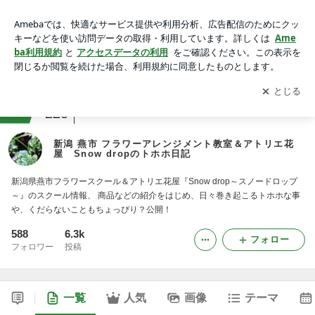
新潟 燕市 フラワーアレンジメント教室＆アトリエ花屋 Sno
w dropのトホホ日記
アプリをダウンロードして
ブログの更新通知
を受け取りまし
開く
ょう。
ranking
教室・スクールジャンル
225
新潟 燕市 フラワーアレンジメント教室＆アトリエ花
屋 Snow dropのトホホ日記
新潟県燕市フラワースクール＆アトリエ花屋『Snow drop～スノードロップ
～』のスクール情報、 商品などの紹介をはじめ、日々巻き起こるトホホな事
や、くだらないこともちょっぴり？公開！
588
6.3k
フォロー
フォロワー
投稿
一覧
人気
画像
テーマ