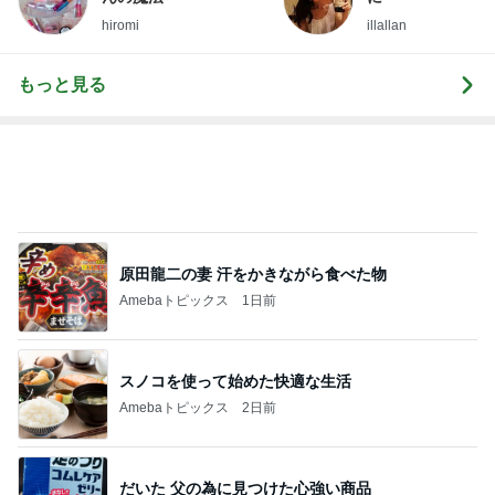
hiromi
illallan
もっと見る
原田龍二の妻 汗をかきながら食べた物
Amebaトピックス
1日前
スノコを使って始めた快適な生活
Amebaトピックス
2日前
だいた 父の為に見つけた心強い商品
Amebaトピックス
1日前
神がかってる掃除機