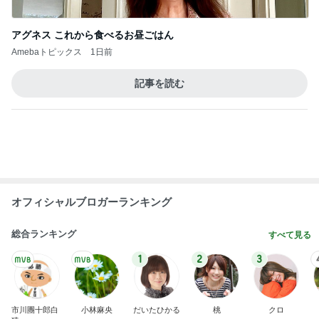
記事を読む
オフィシャルブロガーランキング
総合ランキング
すべて見る
1
2
3
市川團十郎白
小林麻央
だいたひかる
桃
クロ
猿
急上昇ランキング
すべて見る
1
2
3
4
5
デーモン閣下
片岡愛之助
林下清志(ビッ
沢田聖子
金沢克彦
グダディ)