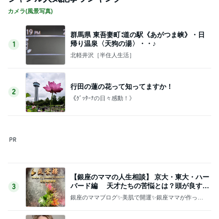
《ｸﾞｯﾀｰﾅの日々感動！》
【銀座のママの人生相談】 京大・東大・ハー
バード編 天才たちの苦悩とは？頭が良すぎ
3
て悩む人
銀座のママブログ✨美肌で開運✨銀座ママが作った
化粧品✨銀座クラブ高嶋25歳で開店✨高嶋りえ子
お着物でエルメス バーキン コーデ
元キャバ嬢みなさん自殺 誹謗中傷裁判で1億
勝ち取った銀座のママに相談殺到 誹謗中傷
4
は正義じゃない
銀座のママブログ✨美肌で開運✨銀座ママが作った
化粧品✨銀座クラブ高嶋25歳で開店✨高嶋りえ子
お着物でエルメス バーキン コーデ
【銀座のママの賢い女の投資術】スイス式
「お金を増やす人」の考え方 美肌で賢く金
5
運UP これが正解
銀座のママブログ✨美肌で開運✨銀座ママが作った
化粧品✨銀座クラブ高嶋25歳で開店✨高嶋りえ子
お着物でエルメス バーキン コーデ