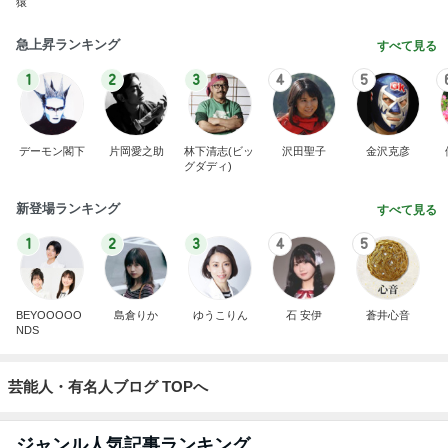
新登場ランキング
すべて見る
1
2
3
4
5
BEYOOOOO
島倉りか
ゆうこりん
石 安伊
蒼井心音
NDS
芸能人・有名人ブログ TOPへ
ジャンル人気記事ランキング
カメラ(風景写真)
群馬県 東吾妻町∶道の駅《あがつま峡》・日
帰り温泉〈天狗の湯〉・・♪
1
北軽井沢［半住人生活］
行田の蓮の花って知ってますか！
2