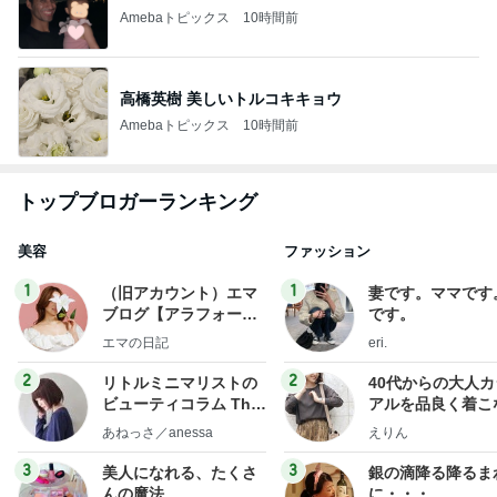
Amebaトピックス
10時間前
高橋英樹 美しいトルコキキョウ
Amebaトピックス
10時間前
トップブロガーランキング
美容
ファッション
1
1
（旧アカウント）エマ
妻です。ママです
ブログ【アラフォー会
です。
社売却セカンドライ
エマの日記
eri.
フ】
2
2
リトルミニマリストの
40代からの大人
ビューティコラム The
アルを品良く着こ
little minimalist's bea
ファッションブロ
あねっさ／anessa
えりん
uty colum
3
3
美人になれる、たくさ
銀の滴降る降るま
んの魔法
に・・・