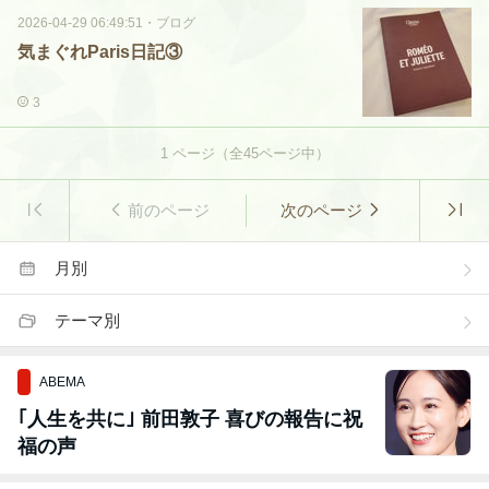
2026-04-29 06:49:51
・
ブログ
気まぐれParis日記③
3
1
ページ（全
45
ページ中）
前のページ
次のページ
月別
テーマ別
ABEMA
｢人生を共に｣ 前田敦子 喜びの報告に祝
福の声