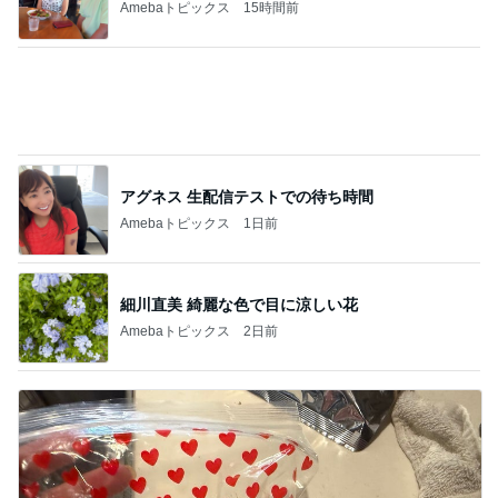
クロ 娘が希望した栗ごはんおにぎり
Amebaトピックス
14時間前
記事を読む
原田龍二 天気に恵まれた岩手ロケ
Amebaトピックス
19時間前
小柳ルミ子 久しぶりのカラオケ
Amebaトピックス
1日前
ママが受け取って来たミスドのドーナツ
Amebaトピックス
1日前