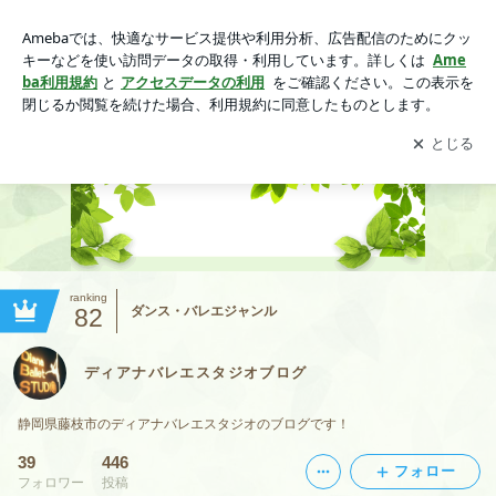
ディアナバレエスタジオブログ
アプリをダウンロードして
ブログの更新通知
を受け取りまし
開く
ょう。
ranking
82
ダンス・バレエジャンル
ディアナバレエスタジオブログ
静岡県藤枝市のディアナバレエスタジオのブログです！
39
446
フォロー
フォロワー
投稿