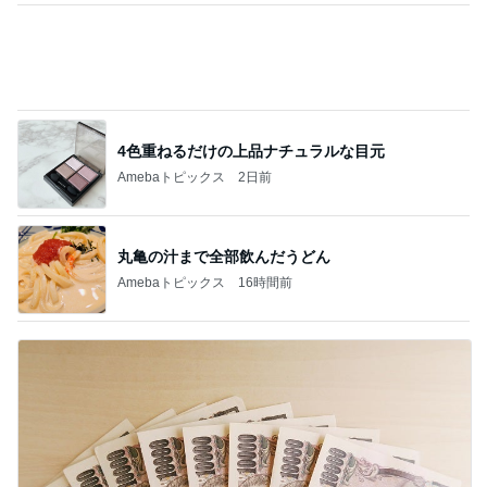
相談なくいきなり会社を辞めた夫
Amebaトピックス
19時間前
記事を読む
ありがとうを言わず口をつぐむ義母
Amebaトピックス
15時間前
どこに消えたボーナスの差額170万円
Amebaトピックス
1日前
400円でガチャれた可愛いエコバッグ
Amebaトピックス
1日前