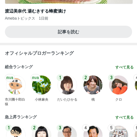
渡辺美奈代 湯むきする蜂蜜漬け
Amebaトピックス
1日前
記事を読む
オフィシャルブロガーランキング
総合ランキング
すべて見る
1
2
3
市川團十郎白
小林麻央
だいたひかる
桃
クロ
猿
急上昇ランキング
すべて見る
1
2
3
4
5