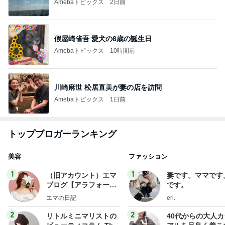
Amebaトピックス
2日前
假屋崎省吾 愛犬の6歳の誕生日
Amebaトピックス
10時間前
川崎麻世 松居直美が妻の店を訪問
Amebaトピックス
1日前
トップブロガーランキング
美容
ファッション
1
1
（旧アカウント）エマ
妻です。ママです
ブログ【アラフォー会
です。
社売却セカンドライ
エマの日記
eri.
フ】
2
2
リトルミニマリストの
40代からの大人