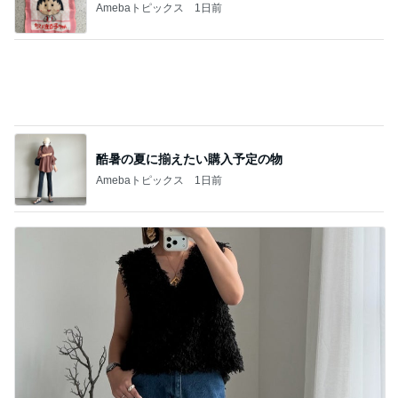
1日1捨てで片付かない本当の理由
Amebaトピックス
1日前
薬丸裕英 妻と食べた2種の鮭定食
Amebaトピックス
1日前
お気に入りすぎて3色目も購入
Amebaトピックス
14時間前
1学期で5人も引っ越してしまったクラス