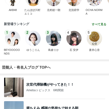
AKB48
たんぽぽ川村
北村総一朗
北別府学
OCHA NORM
エミコ
A
新登場ランキング
すべて見る
1
2
3
4
5
BEYOOOOO
ゆうこりん
島倉りか
石 安伊
蒼井心音
NDS
芸能人・有名人ブログ TOPへ
次世代掃除機がやってきた！！
Amebaトピックス
6時間前
堀ちえみ 感謝の気持ちで始まる朝