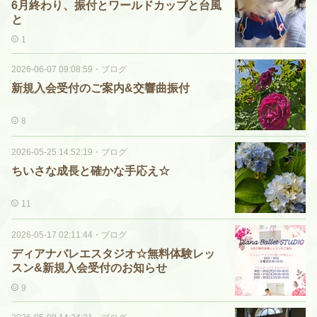
6月終わり、振付とワールドカップと台風
と
1
2026-06-07 09:08:59
・
ブログ
新規入会受付のご案内&交響曲振付
8
2026-05-25 14:52:19
・
ブログ
ちいさな成長と確かな手応え☆
11
2026-05-17 02:11:44
・
ブログ
ディアナバレエスタジオ☆無料体験レッ
スン&新規入会受付のお知らせ
9