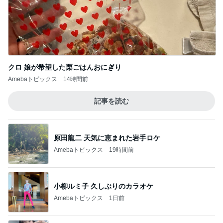
假屋崎省吾 花教室生徒の傑作
Amebaトピックス
1日前
ネイボール 最高の笑顔の2ショット
Amebaトピックス
1日前