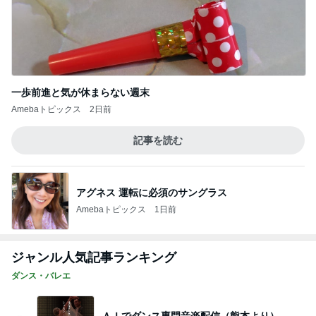
Amebaトピックス
1日前
ジャンル人気記事ランキング
ダンス・バレエ
ＡＩでダンス専門音楽配信（熊本より）
1
Shall we dance？ 社交ダンスよもやま話
ANDOHSummerParty楽しい先生達続編
2
yasukobernieのブログ
値段の単位は「レッスン」
3
リーダー修行記（社交ダンス）
プロのドレス・たまにはモダンも踊ります