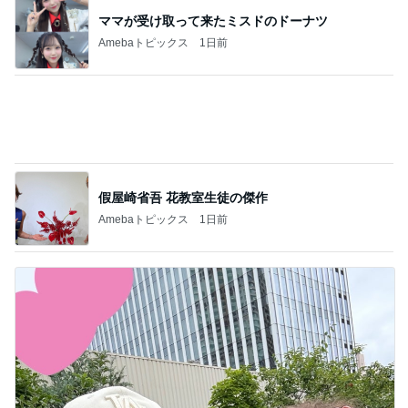
記事を読む
細川直美 玄関で出迎える可愛い愛猫
Amebaトピックス
1日前
堀ちえみ 主治医からお褒めの言葉
Amebaトピックス
9時間前
堀ちえみ 病院を三科掛け持ち
Amebaトピックス
19時間前