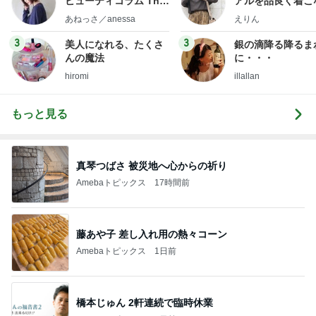
ビューティコラム The
アルを品良く着こ
little minimalist's bea
ファッションブロ
あねっさ／anessa
えりん
uty colum
3
3
美人になれる、たくさ
銀の滴降る降るま
んの魔法
に・・・
hiromi
illallan
もっと見る
真琴つばさ 被災地へ心からの祈り
Amebaトピックス
17時間前
藤あや子 差し入れ用の熱々コーン
Amebaトピックス
1日前
橋本じゅん 2軒連続で臨時休業