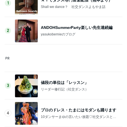
4
10ダンサーまゆの言いたい放題♡社交ダンスと競
技ダンス
地震後、最初のレッスン
5
ともぶーのお気楽な日常
このジャンルの記事をもっと見る
次世代掃除機がやってきた！！
Amebaトピックス
6時間前
なぜ我が子だけ有料なのかと質問
Amebaトピックス
1日前