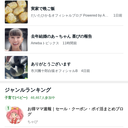
実家で晩ご飯
だいたひかるオフィシャルブログ Powered by Ame
1日前
ba
去年結婚のあ～ちゃん 喜びの報告
Amebaトピックス
11時間前
ありがとうございます
市川團十郎白猿オフィシャルB
4日前
ジャンルランキング
子育て(ベビー)
46,467人参加中
1
お得ママ速報｜セール・クーポン・ポイ活まとめブロ
グ
ちゃぴ