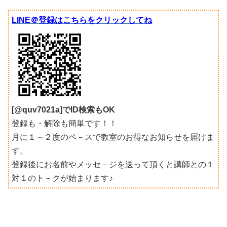
LINE＠登録はこちらをクリックしてね
[@quv7021a]でID検索もOK
登録も・解除も簡単です！！
月に１～２度のペ－スで教室のお得なお知らせを届けま
す。
登録後にお名前やメッセ－ジを送って頂くと講師との１
対１のト－クが始まります♪