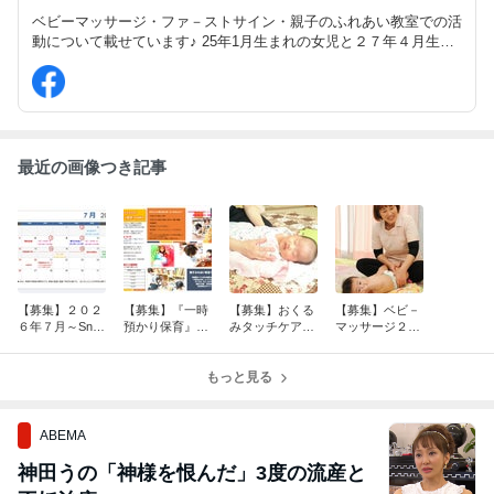
ベビーマッサージ・ファ－ストサイン・親子のふれあい教室での活
動について載せています♪ 25年1月生まれの女児と２７年４月生ま
れの男児の育児奮闘日記、成長記録、地域の情報なども載せていま
す♪ 同じようなお子様がいる方、是非交流しましょう(*^▽^*)
最近の画像つき記事
【募集】２０２
【募集】『一時
【募集】おくる
【募集】ベビ－
６年７月～Sno
預かり保育』か
みタッチケア・
マッサージ２０
wMom全てのレ
つらぎ町Snow
レッスン効果と
２６年７月～の
ッスン詳細とス
Mom教室にて
ママの声
各教室開催・募
ケジュール
もっと見る
集状況
ABEMA
神田うの「神様を恨んだ」3度の流産と