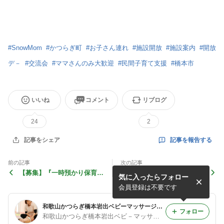
#
SnowMom
#
かつらぎ町
#
お子さん連れ
#
施設開放
#
施設案内
#
開放
デ－
#
交流会
#
ママさんのみ大歓迎
#
民間子育て支援
#
橋本市
いいね
コメント
リブログ
24
2
記事を報告する
記事をシェア
前の記事
次の記事
【募集】『一時預かり保育』
【募集】おくるみタッチケ
気に入ったらフォロー
かつらぎ町Snow Mom教室
ア・レッスン効果とママの声
にて
会員登録は不要です
和歌山かつらぎ橋本岩出ベビーマッサージ教室『Snow Mom』
フォロー
和歌山かつらぎ橋本岩出ベビ－マッサ－ジ「Snow Mom」