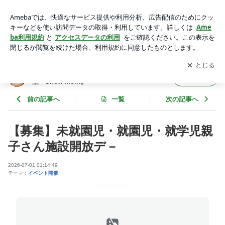
橋本かつらぎ子育て支援 | 和歌山かつらぎ橋本岩出ベビーマッ
サージ教室『Snow Mom』
アプリをダウンロードして
ブログの更新通知
を受け取りまし
開く
ょう。
和歌山かつらぎ橋本岩出ベビーマッサージ教
フォロー
室『Snow Mom』
前の記事へ
一覧
次の記事へ
【募集】未就園児・就園児・就学児親
子さん施設開放デ－
2026-07-01 01:14:49
テーマ：
イベント開催