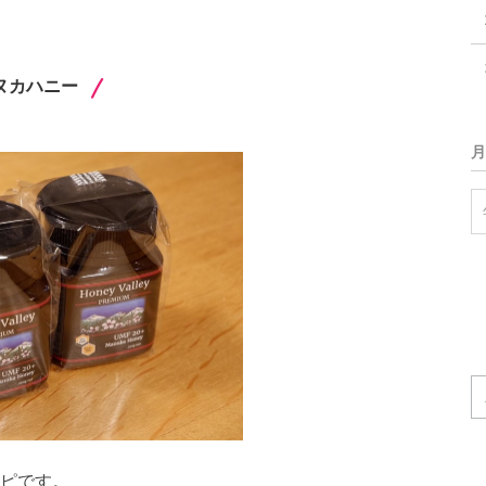
ヌカハニー
月
ピです。