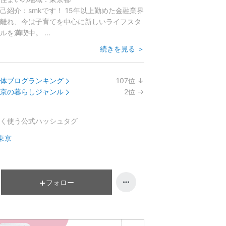
己紹介：
smkです！ 15年以上勤めた金融業界
離れ、今は子育てを中心に新しいライフスタ
ルを満喫中。 ...
続きを見る ＞
体ブログランキング
107
位
↓
ラ
京の暮らしジャンル
2
位
→
ン
ラ
キ
ン
く使う公式ハッシュタグ
ン
キ
グ
ン
東京
下
グ
降
維
持
フォロー