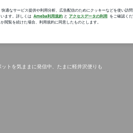
の結構な坂道
芸能人ブログ
人気ブログ
新規登録
ロ
ポットを気ままに発信中、たまに軽井沢便りも