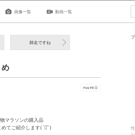
画像一覧
動画一覧
プ
師走ですね
とめ
物マラソンの購入品
てご紹介します(´◡͐`)
性
お