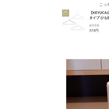
こっ
【KEYUC
タイプ ひも
ット|子供用
楽天市場
室内用 オシ
374円
ー セット お
ー