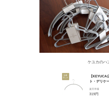
ケユカのハ
【KEYUC
ト・デリケー
セット 滑り
楽天市場
洋服ハンガー
319円
れ ハンガー
防止 アーチ