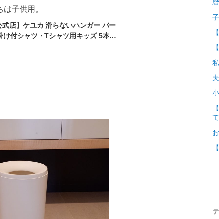
暦
ちは子供用。
子
A公式店】ケユカ 滑らないハンガー バー
【
掛け付シャツ・Tシャツ用キッズ 5本セ
 キッズ用 衣類ハンガー 洋服ハンガー
【
ャレ すべらないハンガー 子供用ハンガ
私
しゃれ Yote S csNMB 滑らないハンガ
夫
小
【
て
お
【
テ