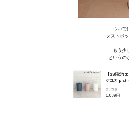
ついで
ダストボッ
もう少
というの
【SS限定!
ケユカ pis
グ 寝室 洗
楽天市場
ホワイト ご
1,089円
れなゴミ箱 
ュボックス 