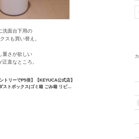
に洗面台下用の
クスも買い替え。
し重さが欲しい
カ
が正直なところ。
エントリーでP5倍】【KEYUCA公式店】
t ダストボックス|ゴミ箱 ごみ箱 リビン
面所 おしゃれ シンプル ピンク ネイビー
みばこ インテリア かわいい 白 おしゃ
円形 お洒落 トラッシュカン トラッシ
引っ越し祝い