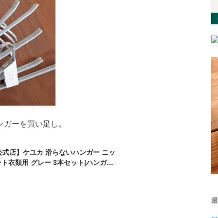
ンガーを買い足し。
A公式店】ケユカ 滑らないハンガー ニッ
ト衣類用 グレー 3本セット|ハンガー
にくい Tシャツハンガー 衣類ハンガー
 シンプル ギフト プレゼント おしゃ
 型くずれしにくい すべらない 型崩れ
最
ハンガー セット