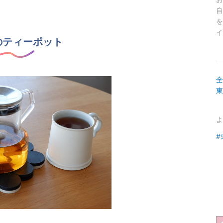
自
を
イ
Oのティーポット
全
東
よ
#