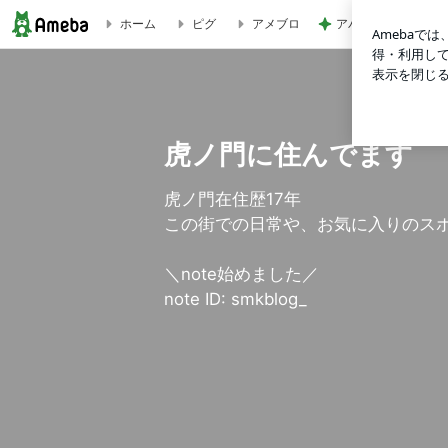
アパートが安い理由
ホーム
ピグ
アメブロ
“これ買いました”のまとめ | 虎ノ門に住んでます
虎ノ門に住んでます
虎ノ門在住歴17年
この街での日常や、お気に入りのス
＼note始めました／
note ID: smkblog_