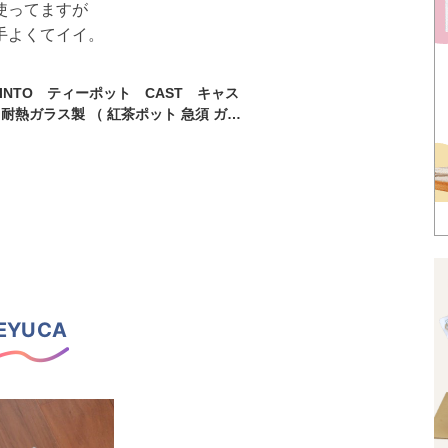
使ってますが
手よくてイイ。
INTO ティーポット CAST キャス
 耐熱ガラス製 （ 紅茶ポット 急須 ガラ
ット ガラス 食洗機対応 茶こし付 ）【3
送料無料】
EYUCA