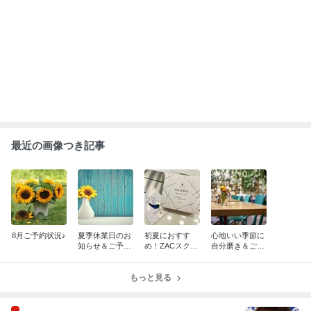
最近の画像つき記事
8月ご予約状況♪
夏季休業日のお
初夏におすす
心地いい季節に
知らせ＆ご予約
め！ZACスクラ
自分磨き＆ご予
状況♪
ブ＆ご予約状況
約状況♪
♪
もっと見る