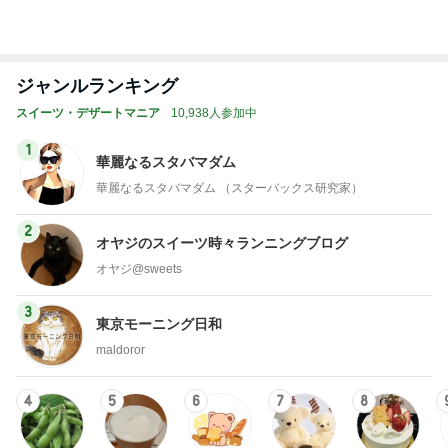
ジャンルランキング
スイーツ・デザートマニア
10,938人参加中
1
華麗なるスタバマダム
華麗なるスタバマダム （スターバックス研究家）
2
オヤジのスイーツ時々ランニングブログ
オヤジ@sweets
3
東京モーニング日和
maldoror
4
5
6
7
8