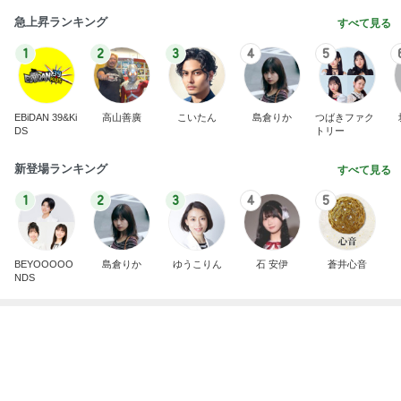
急上昇ランキング
すべて見る
1
2
3
4
5
EBiDAN 39&Ki
高山善廣
こいたん
島倉りか
つばきファク
DS
トリー
新登場ランキング
すべて見る
1
2
3
4
5
BEYOOOOO
島倉りか
ゆうこりん
石 安伊
蒼井心音
NDS