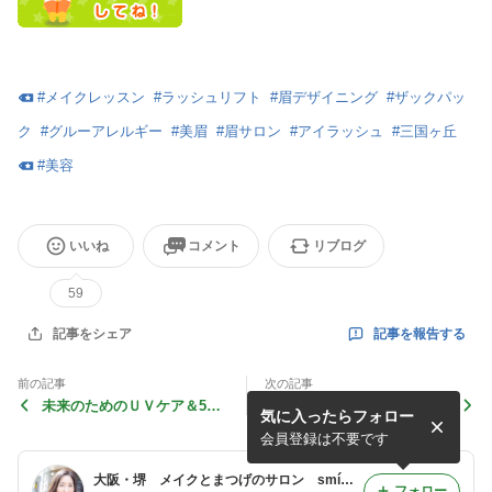
#
メイクレッスン
#
ラッシュリフト
#
眉デザイニング
#
ザックパッ
ク
#
グルーアレルギー
#
美眉
#
眉サロン
#
アイラッシュ
#
三国ヶ丘
#
美容
いいね
コメント
リブログ
59
記事を報告する
記事をシェア
前の記事
次の記事
未来のためのＵＶケア＆5月
3月ご予約状況♪
気に入ったらフォロー
ご予約状況♪
会員登録は不要です
大阪・堺 メイクとまつげのサロン smíze（スマイズ）eyelash & beauty
フォロー