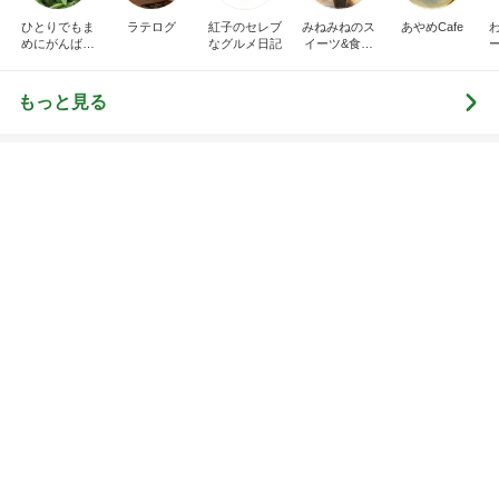
ひとりでもま
ラテログ
紅子のセレブ
みねみねのス
あやめCafe
めにがんばる
なグルメ日記
イーツ&食パ
ブログ
ンブログ❤️
もっと見る