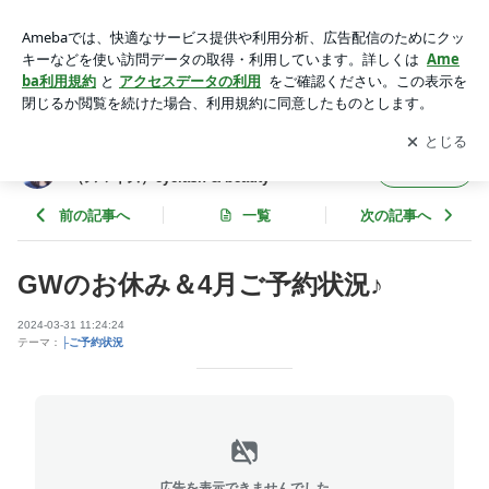
GWのお休み＆4月ご予約状況♪ | 大阪・堺 メイクとまつげの
サロン smíze（スマイズ）eyelash & beauty
アプリをダウンロードして
ブログの更新通知
を受け取りまし
開く
ょう。
大阪・堺 メイクとまつげのサロン smíze
フォロー
（スマイズ）eyelash & beauty
前の記事へ
一覧
次の記事へ
GWのお休み＆4月ご予約状況♪
2024-03-31 11:24:24
テーマ：
├ご予約状況
広告を表示できませんでした