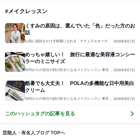
#
メイクレッスン
くすみの原因は、選んでいた「色」だった方のお
話
お肌に負担をかけず綺麗になれる ナチュラルオーガニ
2026年8月7日
ックコスメのメイクレッスン 東京・大阪 浅田雅美
めっちゃ嬉しい！ 旅行に最適な美容液コンシー
ラーのミニサイズ
50代からの自分の顔が好きになるメイクレッスン 東京・
2026年8月7日
代々木上原 Amberstyle
酷暑でも大丈夫！ POLAの多機能な日中用美白
クリーム
50代からの自分の顔が好きになるメイクレッスン 東京・
2026年8月7日
代々木上原 Amberstyle
このハッシュタグの記事を見る
芸能人・有名人ブログ TOPへ