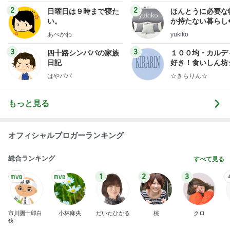
2
2
日曜日は９時まで寝た
ほんとうに必要な
い。
か持たない暮らし
ep Life Simple
あべかわ
yukiko
ンテリアのきろく
3
3
四十路シンパパの家族
１００均・カルデ
日記
好き！食いしん坊
らりん☆のブログ
はやパパ
☆きらりん☆
もっと見る
オフィシャルブロガーランキング
総合ランキング
すべて見る
1
2
3
市川團十郎白
小林麻央
だいたひかる
桃
クロ
猿