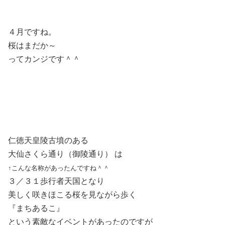
４月ですね。
桜はまだか～
ってカンジです＾＾
仁徳天皇陵古墳のある
大仙さくら
通り（御陵通り） は
↑こんな名称があったんですね＾＾
３／３１歩行者天国となり
美しく咲きほこる桜を見ながら歩く
『まちあるこ』
という素敵なイベントがあったのですが