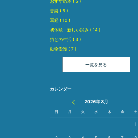
おすすめ本 ( 5 )
音楽 ( 5 )
写経 ( 10 )
初体験・新しい試み ( 14 )
猫との生活 ( 3 )
動物愛護 ( 7 )
一覧を見る
カレンダー
2026年 8月
日
月
火
水
木
金
土
1
2
3
4
5
6
7
8