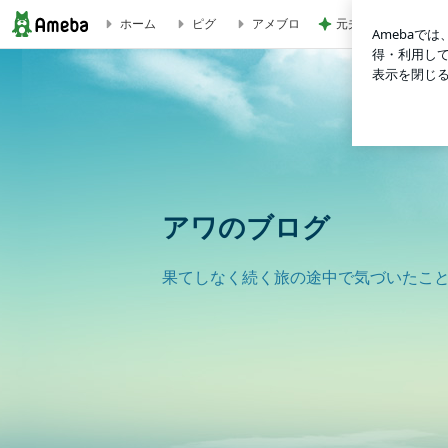
元夫に言われ言葉を
ホーム
ピグ
アメブロ
アワのブログ
アワのブログ
果てしなく続く旅の途中で気づいたこ