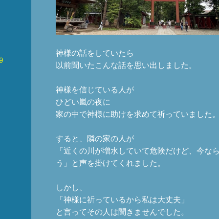
神様の話をしていたら
9
以前聞いたこんな話を思い出しました。
神様を信じている人が
ひどい嵐の夜に
家の中で神様に助けを求めて祈っていました
すると、隣の家の人が
「近くの川が増水していて危険だけど、今な
う」と声を掛けてくれました。
しかし、
「神様に祈っているから私は大丈夫」
と言ってその人は聞きませんでした。