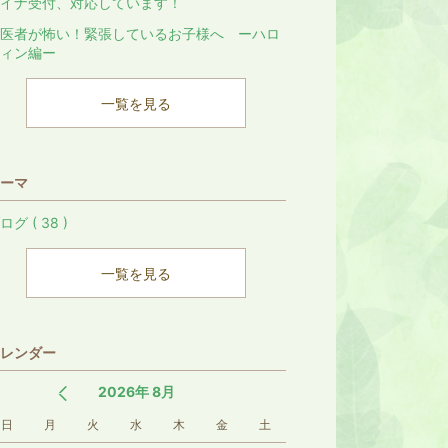
イナ受付、対応しています！
医者が怖い！緊張しているお子様へ ーハロ
ィン編ー
一覧を見る
ーマ
ログ ( 38 )
一覧を見る
レンダー
2026年 8月
日
月
火
水
木
金
土