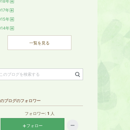
018
年
く
開
017
年
く
開
015
年
く
開
014
年
く
開
く
一覧を見る
のブログのフォロワー
フォロワー:
1
人
フォロー