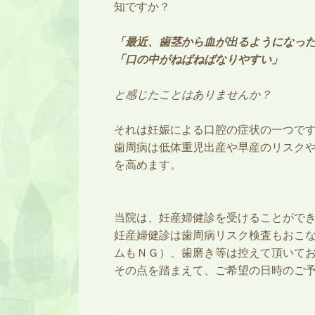
知ですか？
「最近、歯茎から血が出るようになっ
「口の中がねばねばなりやすい」
と感じたことはありませんか？
それは妊娠による口腔の症状の一つで
歯周病は低体重児出産や早産のリスク
を高めます。
当院は、妊産婦健診を受けることがで
妊産婦健診は歯周病リスク検査もおこ
ムもＮＧ）、歯磨き等は控えて頂いて
その点を踏まえて、ご希望の日時のご