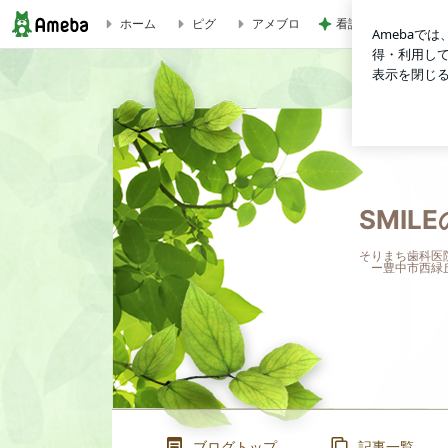
看護師からの薬に関
ホーム
ピグ
アメブロ
SMILEのブログ
SMIL
そりまち歯科医
ー豊中市西緑丘
ブログトップ
記事一覧