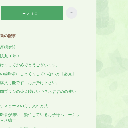
キ
ン
フォロー
グ
上
昇
新の記事
産婦健診
院丸10年！
けましておめでとうございます。
の歯医者にしっくりしていない方【必見】
購入可能です！お声掛け下さい。
間ブラシの替え時はいつ？おすすめの使い
！
ウスピースのお手入れ方法
医者が怖い！緊張しているお子様へ ークリ
マス編ー