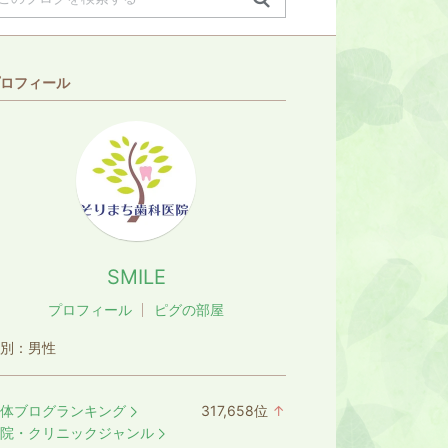
ロフィール
SMILE
プロフィール
ピグの部屋
別：
男性
体ブログランキング
317,658
位
↑
ラ
院・クリニックジャンル
ン