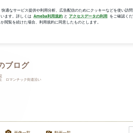
する不安な返答
芸能人ブログ
人気ブログ
新規登録
Eのブログ
院
 ロマンチック街道沿い
画像一覧
動画一覧