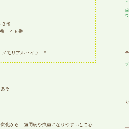
マ
歯
ウ
４８番
番、４８番
16 メモリアルハイツ１F
テ
ブ
にある
カ
の変化から、歯周病や虫歯になりやすいとご存