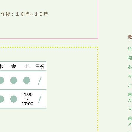
、午後：１６時～１９時
最
妊
開
あ
今
ご
歯
方
マ
歯
ス