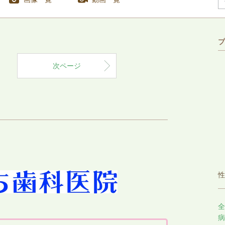
プ
次ページ
性
全
病