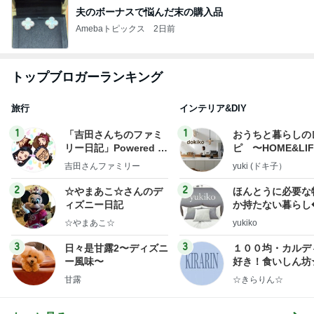
夫のボーナスで悩んだ末の購入品
Amebaトピックス
2日前
トップブロガーランキング
旅行
インテリア&DIY
1
1
「吉田さんちのファミ
おうちと暮らしの
リー日記」Powered b
ピ 〜HOME&LI
y Ameba 吉田さんファ
吉田さんファミリー
yuki (ドキ子）
ミリーオフィシャルブ
ログ
2
2
☆やまあこ☆さんのデ
ほんとうに必要な
ィズニー日記
か持たない暮らし
ep Life Simple
☆やまあこ☆
yukiko
ンテリアのきろく
3
3
日々是甘露2〜ディズニ
１００均・カルデ
ー風味〜
好き！食いしん坊
らりん☆のブログ
甘露
☆きらりん☆