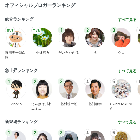
オフィシャルブロガーランキング
総合ランキング
すべて見る
1
2
3
市川團十郎白
小林麻央
だいたひかる
桃
クロ
猿
急上昇ランキング
すべて見る
1
2
3
4
5
AKB48
たんぽぽ川村
北村総一朗
北別府学
OCHA NORM
エミコ
A
新登場ランキング
すべて見る
1
2
3
4
5