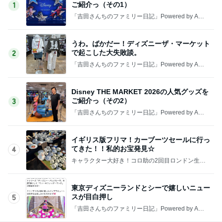
ご紹介っ（その1）
1
「吉田さんちのファミリー日記」Powered by Ame
ba 吉田さんファミリーオフィシャルブログ
うわ。ばかだー！ディズニーザ・マーケット
で起こした大失敗談。
2
「吉田さんちのファミリー日記」Powered by Ame
ba 吉田さんファミリーオフィシャルブログ
Disney THE MARKET 2026の人気グッズを
ご紹介っ（その2）
3
「吉田さんちのファミリー日記」Powered by Ame
ba 吉田さんファミリーオフィシャルブログ
イギリス版フリマ！カーブーツセールに行っ
てきた！！私的お宝発見☆
4
キャラクター大好き！コロ助の2回目ロンドン生活
にっき★
東京ディズニーランドとシーで嬉しいニュー
スが目白押し
5
「吉田さんちのファミリー日記」Powered by Ame
ba 吉田さんファミリーオフィシャルブログ