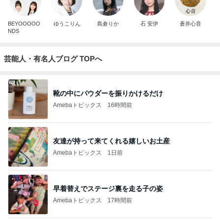
BEYOOOOO
ゆうこりん
島倉りか
石 安伊
蒼井心音
NDS
芸能人・有名人ブログ TOPへ
靴の中にパウダーを振りかけるだけ
Amebaトピックス
16時間前
友達が持って来てくれる嬉しいお土産
Amebaトピックス
1日前
早着替えでステージ裏を走る子の姿
Amebaトピックス
17時間前