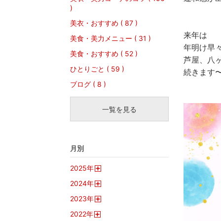
)
美衣・おすすめ ( 87 )
来年は
美食・美力メニュー ( 31 )
年明け早
美食・おすすめ ( 52 )
芦屋、八
ひとりごと ( 59 )
続きます
ブログ ( 8 )
一覧を見る
月別
2025
年
開
2024
年
く
開
2023
年
く
開
2022
年
く