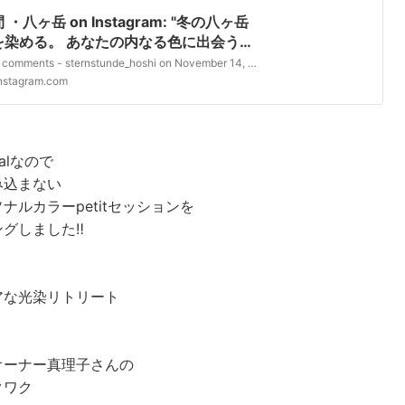
・八ヶ岳 on Instagram: "冬の八ヶ岳
を染める。 あなたの内なる色に出会う2
新春スペシャルリトリートワークショップ
39 likes, 0 comments - sternstunde_hoshi on November 14, 2025: "冬の八ヶ岳で、光を染める。 あなたの内なる色に出会う2日間 新春スペシャルリトリートワークショップのみ日帰りでの参加もできます。光染ワークショップ（植物採取〜染め〜仕上げ） …
帰りでの参加もできます。光染ワークシ
nstagram.com
（植物採取〜染め〜仕上
げ）
「ひ
ialなので
ひみつ」星空おはなし会開運パーソナル
petitセッション（特別プレゼント）1泊
み込まない
き 場所：星の時間（山梨県北杜市明野
ナルカラーpetitセッションを
：2026年1月17日（土）〜…
グしました‼︎
アな光染リトリート
オーナー真理子さんの
クワク