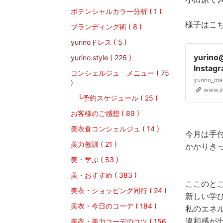
ポテンシャルカラー分析 ( 1 )
様子はこ
ブランディング術 ( 8 )
yurinoドレス ( 5 )
yurin
yurino.style ( 226 )
Insta
コンシェルジュ メニュー ( 75
MUさん
)
きました
www.i
└予約スケジュール ( 25 )
めまし
りやら
お客様のご感想 ( 89 )
んびり
美衣食コンシェルジュ ( 14 )
今月は手
やかな毎
美力教訓 ( 21 )
満ちる
かかりき
2026
美・学ぶ ( 53 )
美・おすすめ ( 383 )
ここのと
美衣・ショッピング同行 ( 24 )
新しい学
美衣・今日のコーデ ( 184 )
私のエネ
違和感が
美衣・美力コーデのコツ ( 156