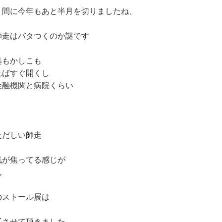
う間に今年もあと半月を切りましたね、
師走はバタつくのか謎です
処もかしこも
ればすぐ開くし
金融機関と病院くらい
ただしい師走
氣が焦ってる感じが
ん
のストール展は
〆させて頂きました