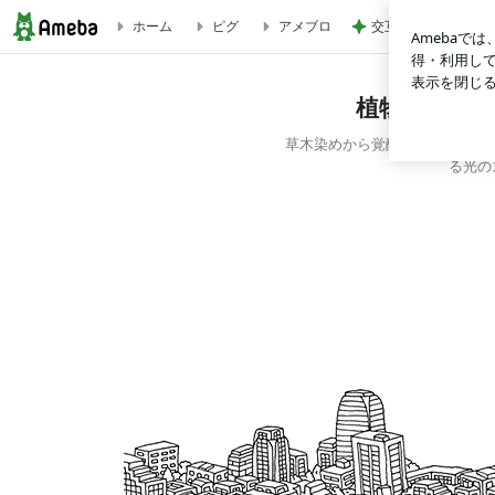
交互にくる元夫から
ホーム
ピグ
アメブロ
植物の光を転写する光染®︎光のストール®︎REMLICHTオフィ
植物の光を転
草木染めから覚醒し光染®︎と
る光の