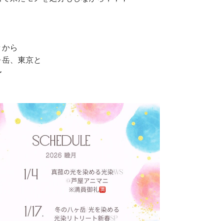
々から
ヶ岳、東京と
〜