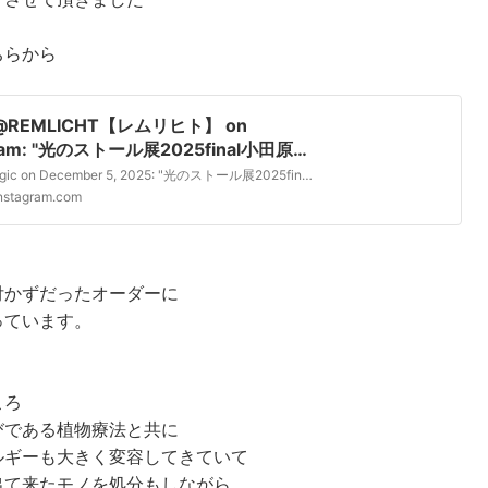
ちらから
o@REMLICHT【レムリヒト】 on
gram‎: "光のストール展2025final小田原
にて2025/11/23㊗️1day無事〆させて頂
yurino_magic on December 5, 2025‎: "光のストール展2025final小田原MUさんにて2025/11/23㊗️1day無事〆させて頂きましたm(__)m毎年お越し下さる皆さまと初めまして🤍の皆さまと光のストールの変容っぷりやら近況報告やらあれやこれや話は尽きずのんびりゆったり発光三昧しながらの華やかで賑…
m(__)m毎年お越し下さる皆さまと初
nstagram.com
て🤍の皆さまと光のストールの変容っぷ
近況報告やらあれやこれや話は尽きずの
ゆったり発光三昧しながらの華やかで賑
付かずだったオーダーに
度自由奔放MU 1day‼︎今年も心豊かに
時をありがとうございました‼︎また来年
っています。
🐎新作の光を抱えて伺い…
ころ
びである植物療法と共に
ルギーも大きく変容してきていて
出て来たモノを処分もしながら，，，