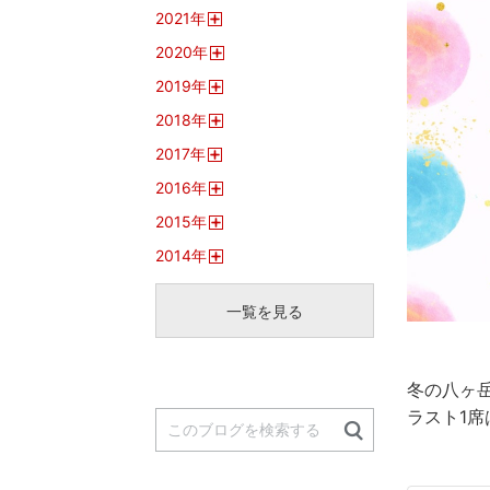
開
2021
年
く
開
2020
年
く
開
2019
年
く
開
2018
年
く
開
2017
年
く
開
2016
年
く
開
2015
年
く
開
2014
年
く
開
く
一覧を見る
冬の八ヶ
ラスト1