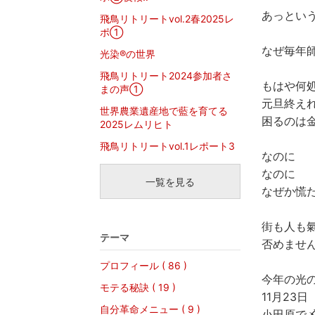
あっとい
飛鳥リトリートvol.2春2025レ
ポ①
なぜ毎年
光染®︎の世界
飛鳥リトリート2024参加者さ
もはや何
まの声①
元旦終え
世界農業遺産地で藍を育てる
困るのは
2025レムリヒト
飛鳥リトリートvol.1レポート3
なのに
なのに
一覧を見る
なぜか慌
街も人も
テーマ
否めませ
プロフィール ( 86 )
今年の光
モテる秘訣 ( 19 )
11月23日
自分革命メニュー ( 9 )
小田原で