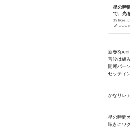
星の時間 
で、光
日間 
のみ日
www.i
ョップ
新春Spec
かりの
カラー 
普段は組
3食付
開運パーソ
町）日程
セッティン
かなりレ
星の時間
呟きにワ