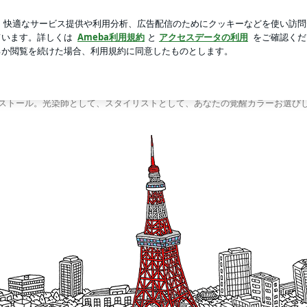
の優しさと怒り
芸能人ブログ
人気ブログ
新規登録
シャルブログ
写する光染®︎光のストール®︎REMLICHTオフ
いう染法で唯一無二な光のストールを手仕事で仕上げています。纏うとわかる、
ストール。光染師として、スタイリストとして、あなたの覚醒カラーお選び