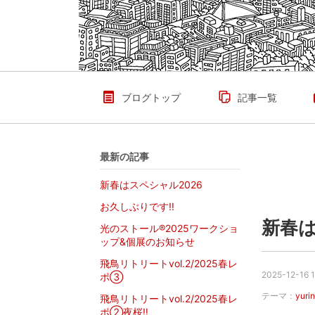
ブログトップ
記事一覧
最新の記事
新春はスペシャル2026
お久しぶりです‼︎
新春は
光のストール®︎2025ワークショ
ップ&個展のお知らせ
飛鳥リトリートvol.2/2025春レ
2025-12-16 1
ポ③
テーマ：
yurin
飛鳥リトリートvol.2/2025春レ
ポ②夜桜‼︎