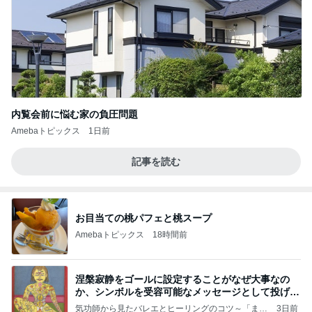
内覧会前に悩む家の負圧問題
Amebaトピックス
1日前
記事を読む
お目当ての桃パフェと桃スープ
Amebaトピックス
18時間前
涅槃寂静をゴールに設定することがなぜ大事なの
か、シンボルを受容可能なメッセージとして投げる
ことが
気功師から見たバレエとヒーリングのコツ～「まと
3日前