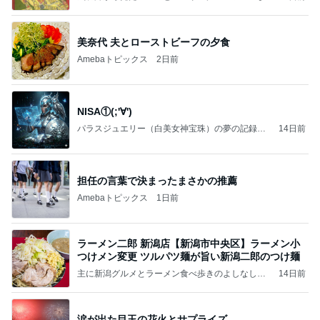
いのば」ブログ
美奈代 夫とローストビーフの夕食
Amebaトピックス
2日前
NISA①(;'∀')
パラスジュエリー（白美女神宝珠）の夢の記録
14日前
（続編）
担任の言葉で決まったまさかの推薦
Amebaトピックス
1日前
ラーメン二郎 新潟店【新潟市中央区】ラーメン小
つけメン変更 ツルパツ麺が旨い新潟二郎のつけ麺
主に新潟グルメとラーメン食べ歩きのよしなしご
14日前
と
涙が出た目玉の花火とサプライズ