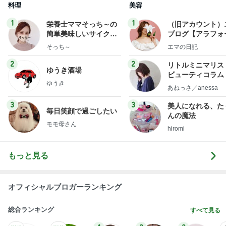
料理
美容
1
1
栄養士ママそっち～の
（旧アカウント）
簡単美味しいサイクル
ブログ【アラフォ
献立
社売却セカンドラ
そっち～
エマの日記
フ】
2
2
リトルミニマリス
ゆうき酒場
ビューティコラム 
ゆうき
little minimalist'
あねっさ／anessa
uty colum
3
3
美人になれる、た
毎日笑顔で過ごしたい
んの魔法
モモ母さん
hiromi
もっと見る
オフィシャルブロガーランキング
総合ランキング
すべて見る