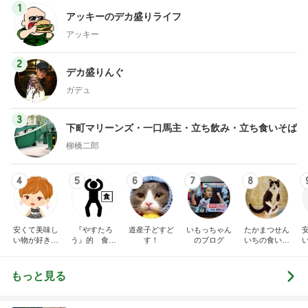
1
アッキーのデカ盛りライフ
アッキー
2
デカ盛りんぐ
ガデュ
3
下町マリーンズ・一口馬主・立ち飲み・立ち食いそば
柳橋二郎
4
5
6
7
8
安くて美味し
『やすたろ
道産子どすど
いもっちゃん
たかまつせん
い物が好き☆
う』的 食の
す！
のブログ
いちの食い散
彡
備忘録
らかし日記
もっと見る