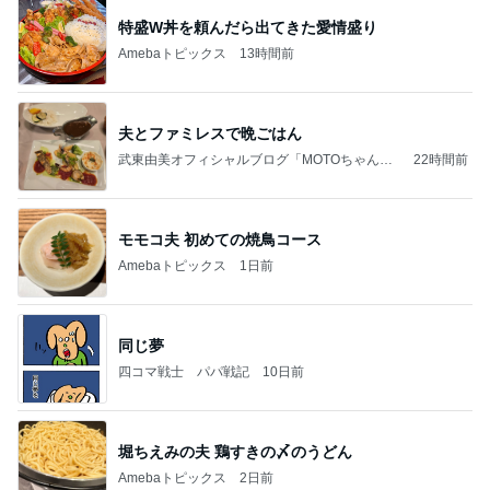
特盛W丼を頼んだら出てきた愛情盛り
Amebaトピックス
13時間前
夫とファミレスで晩ごはん
武東由美オフィシャルブログ「MOTOちゃんと
22時間前
のはっぴぃな毎日」Powered by Ameba
モモコ夫 初めての焼鳥コース
Amebaトピックス
1日前
同じ夢
四コマ戦士 パパ戦記
10日前
堀ちえみの夫 鶏すきの〆のうどん
Amebaトピックス
2日前