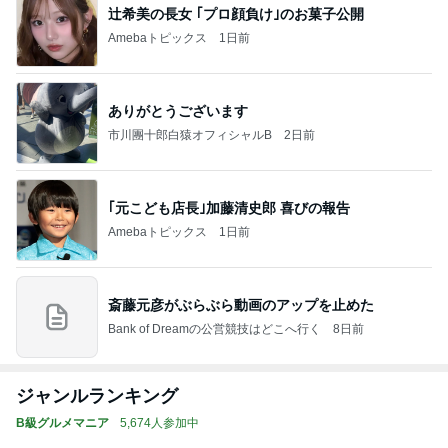
辻希美の長女 ｢プロ顔負け｣のお菓子公開
Amebaトピックス
1日前
ありがとうございます
市川團十郎白猿オフィシャルB
2日前
｢元こども店長｣加藤清史郎 喜びの報告
Amebaトピックス
1日前
斎藤元彦がぶらぶら動画のアップを止めた
Bank of Dreamの公営競技はどこへ行く
8日前
ジャンルランキング
B級グルメマニア
5,674人参加中