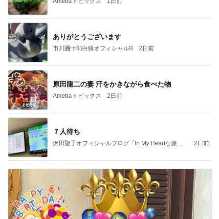
Amebaトピックス
1日前
ありがとうございます
市川團十郎白猿オフィシャルB
2日前
原田龍二の妻 汗をかきながら食べた物
Amebaトピックス
2日前
７人待ち
沢田聖子オフィシャルブログ「In My Heartな旅日
2日前
記」by Ameba