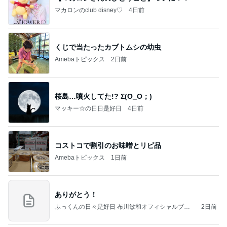
マカロンのclub disney♡
4日前
くじで当たったカブトムシの幼虫
Amebaトピックス
2日前
桜島…噴火してた!? Σ(O_O；)
マッキー☆の日日是好日
4日前
コストコで割引のお味噌とリピ品
Amebaトピックス
1日前
ありがとう！
ふっくんの日々是好日 布川敏和オフィシャルブロ
2日前
グ