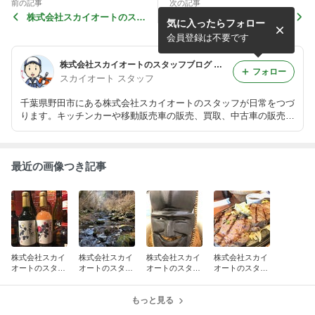
前の記事
次の記事
株式会社スカイオートのスタ
株式会社スカイオートのスタ
気に入ったらフォロー
ッフブログ キッチンカー 移
ッフブログ キッチンカー 移
動販売車 販売 買取 中古
動販売車 販売 買取 中古
会員登録は不要です
株式会社スカイオートのスタッフブログ キッチンカー 移動販売車 販売 買取 中古
フォロー
スカイオート スタッフ
千葉県野田市にある株式会社スカイオートのスタッフが日常をつづ
ります。キッチンカーや移動販売車の販売、買取、中古車の販売も
行っておりますので在庫情報等も掲載していきます
最近の画像つき記事
株式会社スカイ
株式会社スカイ
株式会社スカイ
株式会社スカイ
オートのスタッ
オートのスタッ
オートのスタッ
オートのスタッ
フブログ キッチ
フブログ キッチ
フブログ キッチ
フブログ キッチ
ンカー 移動販売
ンカー 移動販売
ンカー 移動販売
ンカー 移動販売
車 販売 買取 中
車 販売 買取 中
もっと見る
車 販売 買取 中
車 販売 買取 中
古
古
古
古