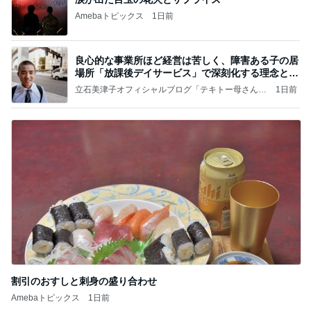
Amebaトピックス
1日前
良心的な事業所ほど経営は苦しく、障害ある子の居
場所「放課後デイサービス」で深刻化する理念と現
実の
立石美津子オフィシャルブログ「テキトー母さんの
1日前
すすめ」Powered by Ameba
割引のおすしと刺身の盛り合わせ
Amebaトピックス
1日前