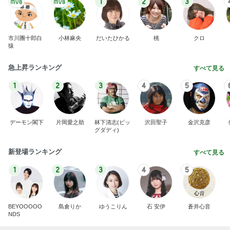
1
2
3
市川團十郎白
小林麻央
だいたひかる
桃
クロ
猿
急上昇ランキング
すべて見る
1
2
3
4
5
デーモン閣下
片岡愛之助
林下清志(ビッ
沢田聖子
金沢克彦
グダディ)
新登場ランキング
すべて見る
1
2
3
4
5
BEYOOOOO
島倉りか
ゆうこりん
石 安伊
蒼井心音
NDS