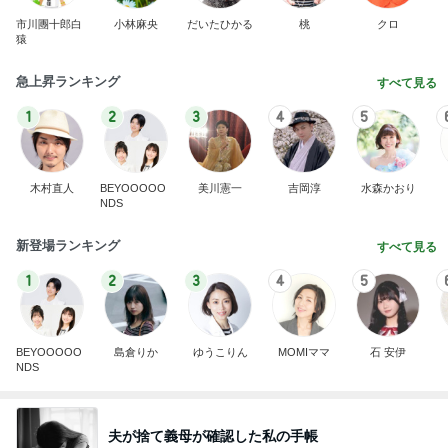
市川團十郎白
小林麻央
だいたひかる
桃
クロ
猿
急上昇ランキング
すべて見る
1
2
3
4
5
木村直人
BEYOOOOO
美川憲一
吉岡淳
水森かおり
NDS
新登場ランキング
すべて見る
1
2
3
4
5
BEYOOOOO
島倉りか
ゆうこりん
MOMIママ
石 安伊
NDS
夫が捨て義母が確認した私の手帳