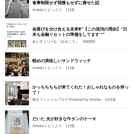
食事制限せず我慢もせずに痩せた話
Amebaトピックス
1日前
㊗️喜びを分け合える未来❣️”【この混沌の理由】”⽇
本も⾦融リセットの準備をしてます ””
あいすくりーむ『めるころ』
4時間前
軽めの美味しいサンドウィッチ
Amebaトピックス
1日前
かっちちちちが来てくれた！おしゃれなものを持っ
て！
桃オフィシャルブログ Powered by Ameba
10日前
だいた 夫が好きな牛タンのケーキ
Amebaトピックス
1日前