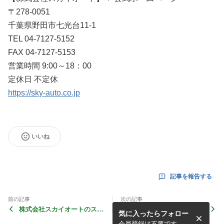
〒278-0051
千葉県野田市七光台11-1
TEL 04-7127-5152
FAX 04-7127-5153
営業時間 9:00～18：00
定休日 不定休
https://sky-auto.co.jp
いいね
記事を報告する
前の記事
次の記事
株式会社スカイオートのスタ
株式会社スカイオートのスタ
気に入ったらフォロー
ッフブログ キッチンカー 移
ッフブログ キッチンカー 移
動販売車 販売 買取 中古
動販売車 販売 買取 中古
会員登録は不要です