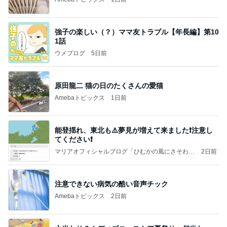
強子の楽しい（？）ママ友トラブル【年長編】第10
1話
ウメブログ
5日前
原田龍二 猫の日のたくさんの愛猫
Amebaトピックス
1日前
能登揺れ、東北も⚠️夢見が増えて来ました❗️注意し
てください❗️
マリアオフィシャルブログ「ひむかの風にさそわれ
2日前
て」Powered by Ameba
注意できない病気の酷い音声チック
Amebaトピックス
2日前