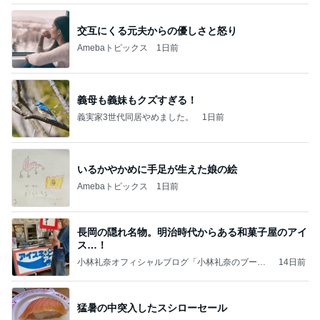
交互にくる元夫からの優しさと怒り
Amebaトピックス
1日前
義母も義妹もクズすぎる！
義実家3世代同居やめました。
1日前
いるかやかめに手足が生えた娘の絵
Amebaトピックス
1日前
長岡の隠れ名物。明治時代からある和菓子屋のアイ
ス…！
小林礼奈オフィシャルブログ「小林礼奈のブーブ
14日前
ーブログ」Powered by Ameba
猛暑の中突入したスシローセール