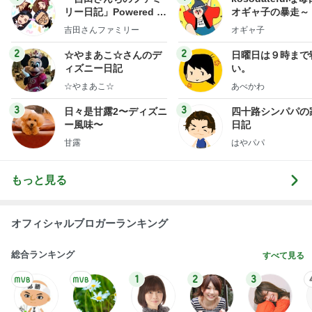
リー日記」Powered b
オギャ子の暴走～
y Ameba 吉田さんファ
吉田さんファミリー
オギャ子
ミリーオフィシャルブ
ログ
2
2
☆やまあこ☆さんのデ
日曜日は９時まで
ィズニー日記
い。
☆やまあこ☆
あべかわ
3
3
日々是甘露2〜ディズニ
四十路シンパパの
ー風味〜
日記
甘露
はやパパ
もっと見る
オフィシャルブロガーランキング
総合ランキング
すべて見る
1
2
3