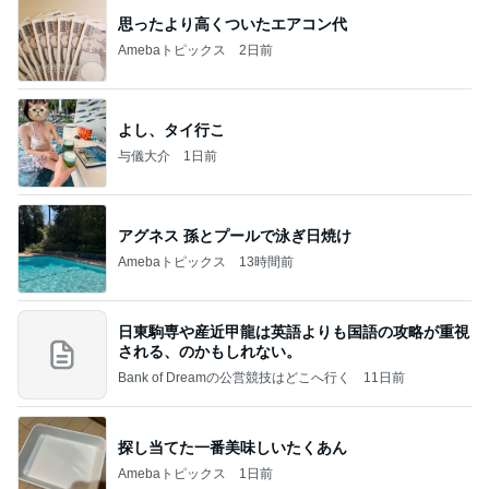
思ったより高くついたエアコン代
Amebaトピックス
2日前
よし、タイ行こ
与儀大介
1日前
アグネス 孫とプールで泳ぎ日焼け
Amebaトピックス
13時間前
日東駒専や産近甲龍は英語よりも国語の攻略が重視
される、のかもしれない。
Bank of Dreamの公営競技はどこへ行く
11日前
探し当てた一番美味しいたくあん
Amebaトピックス
1日前