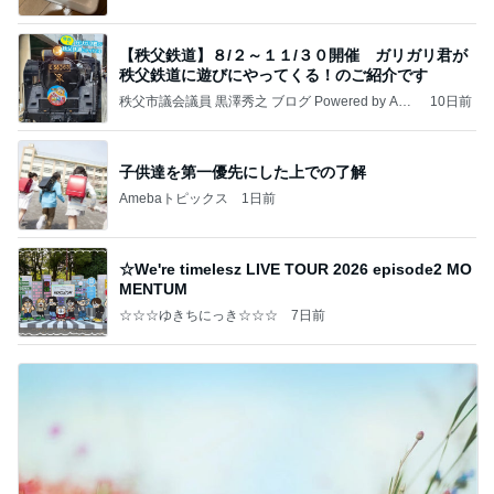
【秩父鉄道】８/２～１１/３０開催 ガリガリ君が
秩父鉄道に遊びにやってくる！のご紹介です
秩父市議会議員 黒澤秀之 ブログ Powered by Ame
10日前
ba
子供達を第一優先にした上での了解
Amebaトピックス
1日前
☆We're timelesz LIVE TOUR 2026 episode2 MO
MENTUM
☆☆☆ゆきちにっき☆☆☆
7日前