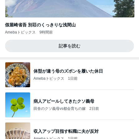
假屋崎省吾 別荘のくっきりな浅間山
Amebaトピックス
9時間前
記事を読む
体型が違う母のズボンを履いた休日
Amebaトピックス
1日前
病人アピールしてきたクソ義母
田舎のクソ義母vs都会育ちの嫁
2日前
収入アップ目指す転職に夫が反対
Amebaトピックス
1日前