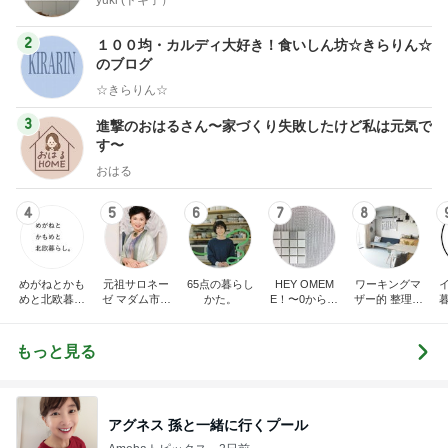
2
１００均・カルディ大好き！食いしん坊☆きらりん☆
のブログ
☆きらりん☆
3
進撃のおはるさん〜家づくり失敗したけど私は元気で
す〜
おはる
4
5
6
7
8
めがねとかも
元祖サロネー
65点の暮らし
HEY OMEM
ワーキングマ
めと北欧暮ら
ゼ マダム市川
かた。
E！〜0からの
ザー的 整理収
し
のほのぼのブ
家づくり〜
納 ＆ 北欧イン
ログ
テリア
もっと見る
アグネス 孫と一緒に行くプール