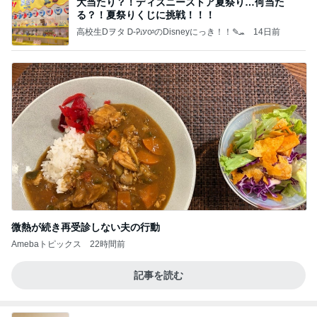
大当たり？！ディズニーストア夏祭り…何当た
る？！夏祭りくじに挑戦！！！
高校生Dヲタ Ꭰ-ᎮꭵꭹꭴのDisneyにっき！！✎ܚ
14日前
微熱が続き再受診しない夫の行動
Amebaトピックス
22時間前
記事を読む