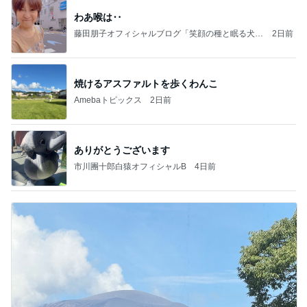
わあ喉は‥
藤田朋子オフィシャルブログ「笑顔の種と眠る犬」
2日前
Powered by Ameba
焼けるアスファルトを歩くわんこ
Amebaトピックス
2日前
ありがとうございます
市川團十郎白猿オフィシャルB
4日前