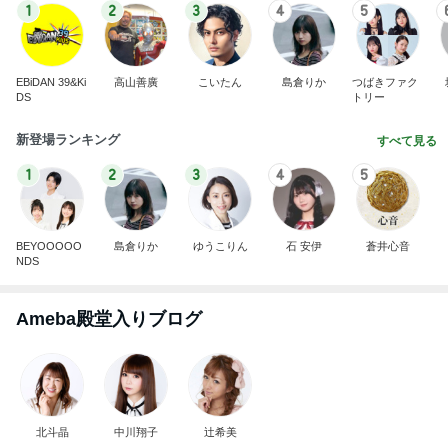
1
2
3
4
5
EBiDAN 39&Ki
高山善廣
こいたん
島倉りか
つばきファク
DS
トリー
新登場ランキング
すべて見る
1
2
3
4
5
BEYOOOOO
島倉りか
ゆうこりん
石 安伊
蒼井心音
NDS
Ameba殿堂入りブログ
北斗晶
中川翔子
辻希美