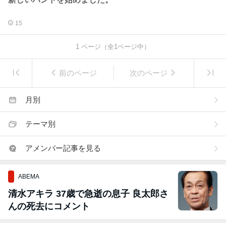
15
1
ページ（全
1
ページ中）
前のページ
次のページ
月別
テーマ別
アメンバー記事を見る
ABEMA
清水アキラ 37歳で急逝の息子 良太郎さ
んの死去にコメント