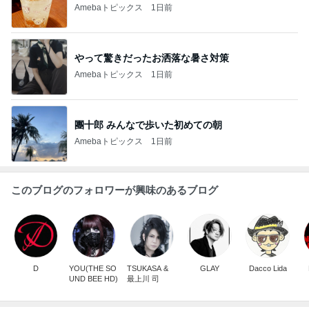
Amebaトピックス
1日前
やって驚きだったお洒落な暑さ対策
Amebaトピックス
1日前
團十郎 みんなで歩いた初めての朝
Amebaトピックス
1日前
このブログのフォロワーが興味のあるブログ
D
YOU(THE SO
TSUKASA &
GLAY
Dacco Lida
UND BEE HD)
最上川 司