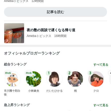
Amebaトピックス
12時間前
記事を読む
夜の塾の面談で遅くなる帰り道
Amebaトピックス
16時間前
オフィシャルブロガーランキング
総合ランキング
すべて見る
1
2
3
市川團十郎白
小林麻央
だいたひかる
桃
クロ
猿
急上昇ランキング
すべて見る