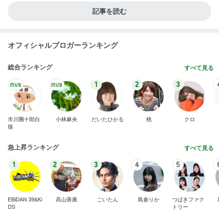
記事を読む
オフィシャルブロガーランキング
総合ランキング
すべて見る
1
2
3
市川團十郎白
小林麻央
だいたひかる
桃
クロ
猿
急上昇ランキング
すべて見る
1
2
3
4
5
EBiDAN 39&Ki
高山善廣
こいたん
島倉りか
つばきファク
DS
トリー