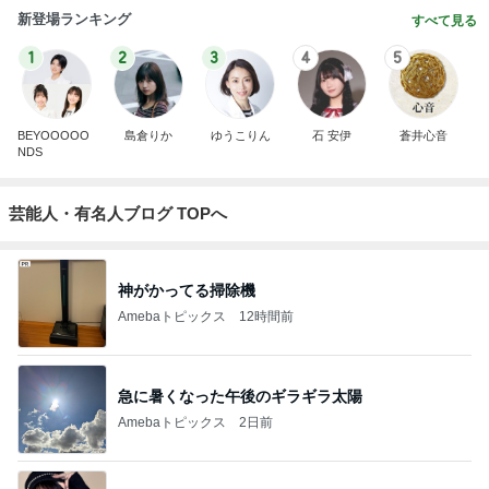
新登場ランキング
すべて見る
1
2
3
4
5
BEYOOOOO
島倉りか
ゆうこりん
石 安伊
蒼井心音
NDS
芸能人・有名人ブログ TOPへ
神がかってる掃除機
Amebaトピックス
12時間前
急に暑くなった午後のギラギラ太陽
Amebaトピックス
2日前