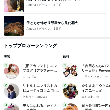
Amebaトピックス
1日前
子どもが怖がり部屋から見た花火
Amebaトピックス
1日前
トップブロガーランキング
美容
旅行
1
1
（旧アカウント）エマ
「吉田さんちのフ
ブログ【アラフォー会
リー日記」Powere
社売却セカンドライ
y Ameba 吉田さ
エマの日記
吉田さんファミリー
フ】
ミリーオフィシャ
ログ
2
2
リトルミニマリストの
☆やまあこ☆さん
ビューティコラム The
ィズニー日記
little minimalist's bea
あねっさ／anessa
☆やまあこ☆
uty colum
3
3
美人になれる、たくさ
日々是甘露2〜デ