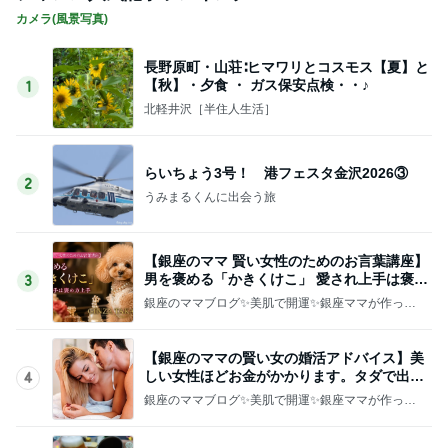
カメラ(風景写真)
長野原町・山荘∶ヒマワリとコスモス【夏】と
【秋】・夕食 ・ ガス保安点検・・♪
1
北軽井沢［半住人生活］
らいちょう3号！ 港フェスタ金沢2026③
2
うみまるくんに出会う旅
【銀座のママ 賢い女性のためのお言葉講座】
男を褒める「かきくけこ」 愛され上手は褒め
3
方上手
銀座のママブログ✨美肌で開運✨銀座ママが作った
化粧品✨銀座クラブ高嶋25歳で開店✨高嶋りえ子
お着物でエルメス バーキン コーデ
【銀座のママの賢い女の婚活アドバイス】美
しい女性ほどお金がかかります。タダで出会
4
えると思うなよ
銀座のママブログ✨美肌で開運✨銀座ママが作った
化粧品✨銀座クラブ高嶋25歳で開店✨高嶋りえ子
お着物でエルメス バーキン コーデ