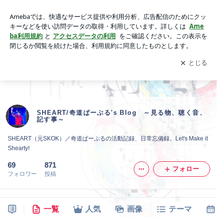
SHEART/奇道ぱーぷる's Blog ～見る物、聴く音、記す事～
アプリをダウンロードして
ブログの更新通知
を受け取りまし
開く
ょう。
SHEART/奇道ぱーぷる's Blog ～見る物、聴く音、
記す事～
SHEART（元SKOK）／奇道ぱーぷるの活動記録、日常忘備録。Let's Make it
Shearty!
69
871
フォロー
フォロワー
投稿
一覧
人気
画像
テーマ