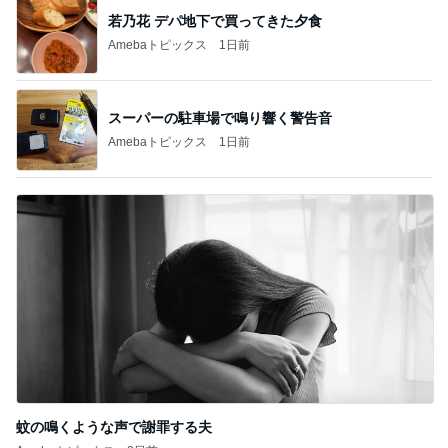
若乃花 デパ地下で買ってきた夕食
Amebaトピックス
1日前
スーパーの駐車場で鳴り響く警告音
Amebaトピックス
1日前
蚊の鳴くような声で謝罪する夫