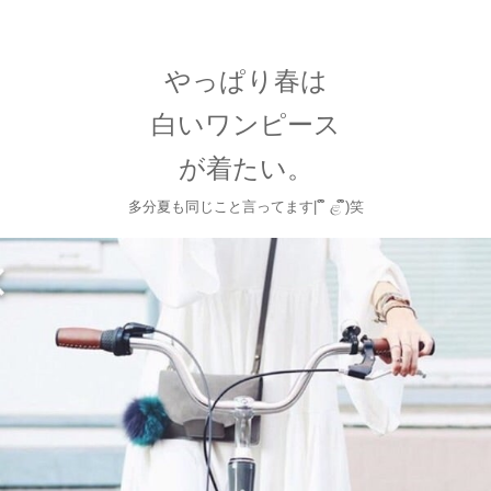
やっぱり春は
白いワンピース
が着たい。
多分夏も同じこと言ってます| ຶ ළ ຶ)笑