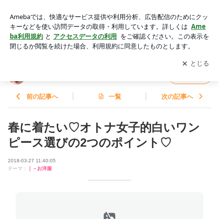
春に着たい♡オトナ女子的白いワンピース選びの2つのポイン
ト♡ | 花の命は短いけれど。
アプリをダウンロードして
ブログの更新通知
を受け取りまし
開く
ょう。
花の命は短いけれど。
フォロー
前の記事へ
一覧
次の記事へ
春に着たい♡オトナ女子的白いワン
ピース選びの2つのポイント♡
2018-03-27 11:40:05
テーマ：
｜－お洋服