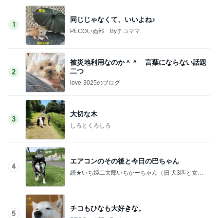
同じじゃなくて、いいよね♪
1
PECOいぬ部 Byチコママ
被災地利用なのか＾＾ 言葉にならない話題
二つ
2
love-3025のブログ
大切な木
3
しろとくろしろ
エアコンのその後と今日の巴ちゃん
4
続★いち姫二太郎いちかーちゃん（旧 犬3匹と女一
人で住む家を建てる！！）
チコもひなも大好きな。
5