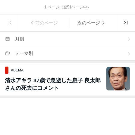
1
ページ（全
51
ページ中）
前のページ
次のページ
月別
テーマ別
ABEMA
清水アキラ 37歳で急逝した息子 良太郎
さんの死去にコメント