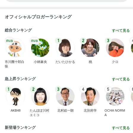
オフィシャルブロガーランキング
総合ランキング
すべて見る
1
2
3
市川團十郎白
小林麻央
だいたひかる
桃
クロ
猿
急上昇ランキング
すべて見る
1
2
3
4
5
AKB48
たんぽぽ川村
北村総一朗
北別府学
OCHA NORM
エミコ
A
新登場ランキング
すべて見る