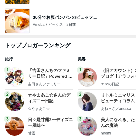
30分でお腹パンパンのビュッフェ
Amebaトピックス
2日前
トップブロガーランキング
旅行
美容
1
1
「吉田さんちのファミ
（旧アカウント）
リー日記」Powered b
ブログ【アラフォ
y Ameba 吉田さんファ
社売却セカンドラ
吉田さんファミリー
エマの日記
ミリーオフィシャルブ
フ】
ログ
2
2
☆やまあこ☆さんのデ
リトルミニマリス
ィズニー日記
ビューティコラム 
little minimalist'
☆やまあこ☆
あねっさ／anessa
uty colum
3
3
日々是甘露2〜ディズニ
美人になれる、た
ー風味〜
んの魔法
甘露
hiromi