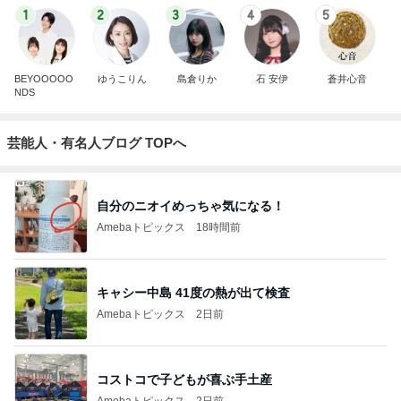
1
2
3
4
5
BEYOOOOO
ゆうこりん
島倉りか
石 安伊
蒼井心音
NDS
芸能人・有名人ブログ TOPへ
自分のニオイめっちゃ気になる！
Amebaトピックス
18時間前
キャシー中島 41度の熱が出て検査
Amebaトピックス
2日前
コストコで子どもが喜ぶ手土産
Amebaトピックス
2日前