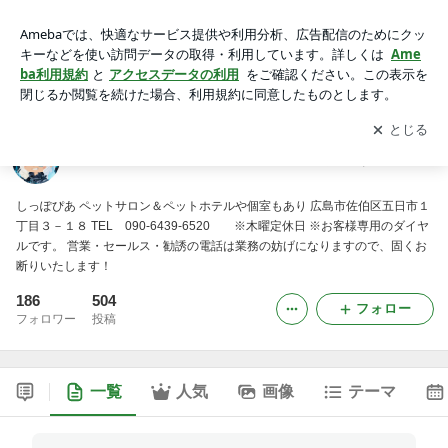
佐伯区五日市の犬猫ペットサロン しっぽぴあ
アプリをダウンロードして
ブログの更新通知
を受け取りまし
開く
ょう。
佐伯区五日市の犬猫ペットサロン しっぽぴあ
しっぽぴあ ペットサロン＆ペットホテルや個室もあり 広島市佐伯区五日市１
丁目３－１８ TEL 090-6439-6520 ※木曜定休日 ※お客様専用のダイヤ
ルです。 営業・セールス・勧誘の電話は業務の妨げになりますので、固くお
断りいたします！
186
504
フォロー
フォロワー
投稿
一覧
人気
画像
テーマ