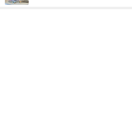
次世代掃除機がやってきた！！
Amebaトピックス
18時間前
昨日の晩にたくさん作った豚汁
Amebaトピックス
2日前
レトロビルで華やかなかき氷
Amebaトピックス
1日前
あてにならない夫との約束の結末
Amebaトピックス
1日前