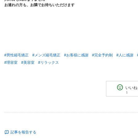
お連れの方も、お隣でお待ちいただけます
#男性縮毛矯正
#メンズ縮毛矯正
#お客様に感謝
#完全予約制
#人に感謝
#理容室
#美容室
#リラックス
いいね
1
記事を報告する