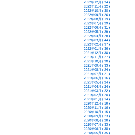
2022年12月 ( 34 )
2022年11月 ( 22 )
2022年10月 ( 30 )
2022年09月 ( 26 )
2022年08月 ( 19 )
2022年07月 ( 29 )
2022年06月 ( 31 )
2022年05月 ( 29 )
2022年04月 ( 28 )
2022年03月 ( 44 )
2022年02月 ( 37 )
2022年01月 ( 36 )
2021年12月 ( 30 )
2021年11月 ( 27 )
2021年10月 ( 30 )
2021年09月 ( 33 )
2021年08月 ( 24 )
2021年07月 ( 21 )
2021年06月 ( 16 )
2021年05月 ( 24 )
2021年04月 ( 24 )
2021年03月 ( 22 )
2021年02月 ( 20 )
2021年01月 ( 14 )
2020年12月 ( 18 )
2020年11月 ( 16 )
2020年10月 ( 15 )
2020年09月 ( 23 )
2020年08月 ( 28 )
2020年07月 ( 33 )
2020年06月 ( 38 )
2020年05月 ( 35 )