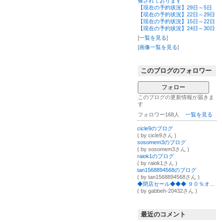
催されております
【現在の予約状況】29日～5日
【現在の予約状況】22日～29日
【現在の予約状況】15日～22日
【現在の予約状況】24日～30日
[
一覧を見る
]
[
画像一覧を見る
]
このブログのフォロワー
フォロー
このブログの更新情報が届きま
す
フォロワー168人
一覧を見る
cicle9のブログ
( by cicle9さん )
sosomem3のブログ
( by sosomem3さん )
raiok1のブログ
( by raiok1さん )
tan1568894568のブログ
( by tan1568894568さん )
◆閉店セール◆◆◆ ９０％オフ ◆１円 ペルシャ絨毯◆
( by gabbeh-20432さん )
最近のコメント