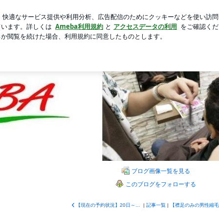
言われたこと
新規登録
ロ
芸能人ブログ
人気ブログ
施術致します | メンズ縮毛矯正は 短くてもできる！
毛矯正は 短くてもできる！
を可能にした、メンズ縮毛矯正の職人です
ブログ画像一覧を見る
このブログをフォローする
【現在の予約状況】20日～25日
|
記事一覧
|