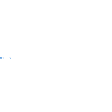
【襟足のみの男性縮毛矯正もできます！】