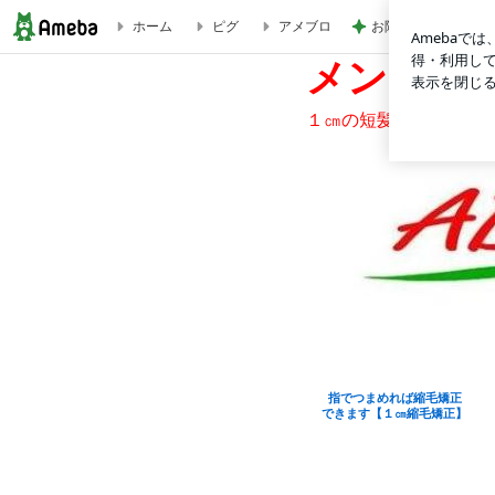
お隣の方に可愛いと
ホーム
ピグ
アメブロ
男性・女性の専門担当者が 個室化した空間で、最初から最後まで
メンズ縮
１㎝の短髪癖毛の施術
指でつまめれば縮毛矯正
できます【１㎝縮毛矯正】