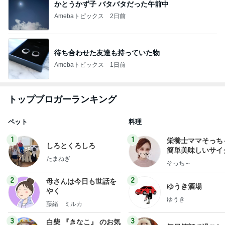
かとうかず子 バタバタだった午前中
Amebaトピックス
2日前
待ち合わせた友達も持っていた物
Amebaトピックス
1日前
トップブロガーランキング
ペット
料理
1
1
栄養士ママそっち
しろとくろしろ
簡単美味しいサイ
たまねぎ
献立
そっち～
2
2
母さんは今日も世話を
ゆうき酒場
やく
ゆうき
藤緒 ミルカ
3
3
白柴 『きなこ』 のお気