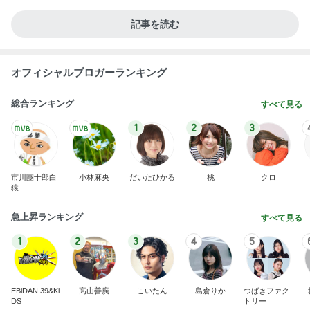
記事を読む
オフィシャルブロガーランキング
総合ランキング
すべて見る
1
2
3
市川團十郎白
小林麻央
だいたひかる
桃
クロ
猿
急上昇ランキング
すべて見る
1
2
3
4
5
EBiDAN 39&Ki
高山善廣
こいたん
島倉りか
つばきファク
DS
トリー