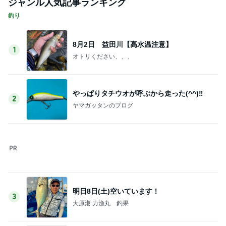
ジャンル人気記事ランキング
釣り
8月2日 益田川【高水温注意】
1
オトリください、、、
やっぱりタチウオが呼ぶから走った(^^)‼️
2
ヤマガッタンのブログ
明日8日(土)空いています！
3
大原港 力漁丸 釣果
抗MDA5抗体陽性皮膚筋炎と間質性肺炎
4
鮎釣り師Kuuの 今日は何 食う？