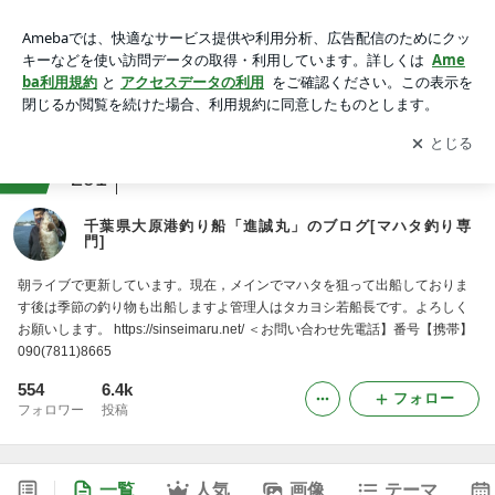
千葉県大原港釣り船「進誠丸」のブログ[マハタ釣り専門]
アプリをダウンロードして
ブログの更新通知
を受け取りまし
開く
ょう。
ranking
釣りジャンル
291
千葉県大原港釣り船「進誠丸」のブログ[マハタ釣り専
門]
朝ライブで更新しています。現在，メインでマハタを狙って出船しておりま
す後は季節の釣り物も出船しますよ管理人はタカヨシ若船長です。よろしく
お願いします。 https://sinseimaru.net/ ＜お問い合わせ先電話】番号【携帯】
090(7811)8665
554
6.4k
フォロー
フォロワー
投稿
一覧
人気
画像
テーマ