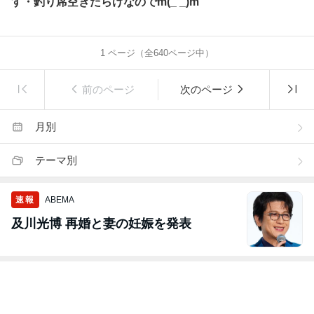
す・釣り席空きだらけなのでm(_ _)m
1
ページ（全
640
ページ中）
前のページ
次のページ
月別
テーマ別
速報
ABEMA
及川光博 再婚と妻の妊娠を発表