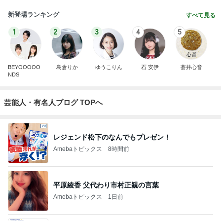
新登場ランキング
すべて見る
1
2
3
4
5
BEYOOOOO
島倉りか
ゆうこりん
石 安伊
蒼井心音
NDS
芸能人・有名人ブログ TOPへ
レジェンド松下のなんでもプレゼン！
Amebaトピックス
8時間前
平原綾香 父代わり市村正親の言葉
Amebaトピックス
1日前