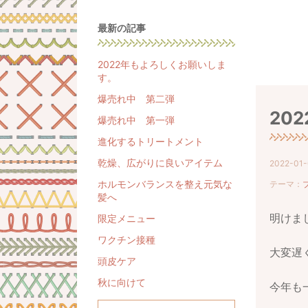
最新の記事
2022年もよろしくお願いしま
す。
爆売れ中 第二弾
20
爆売れ中 第一弾
進化するトリートメント
乾燥、広がりに良いアイテム
2022-01-
ホルモンバランスを整え元気な
テーマ：
髪へ
明けま
限定メニュー
ワクチン接種
大変遅
頭皮ケア
秋に向けて
今年も