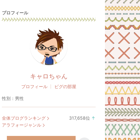
プロフィール
キャロちゃん
プロフィール
ピグの部屋
性別：
男性
全体ブログランキング
317,658
位
↑
ラ
アラフォージャンル
ン
キ