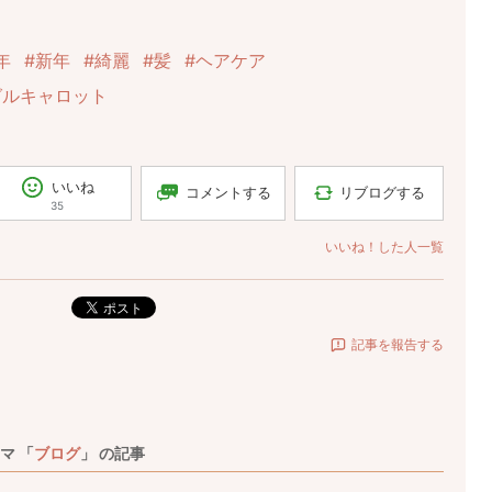
年
#新年
#綺麗
#髪
#ヘアケア
グルキャロット
いいね
コメントする
リブログする
35
いいね！した人一覧
ポスト
記事を報告する
マ 「
ブログ
」 の記事