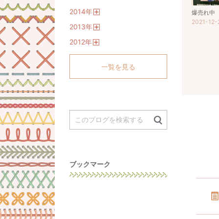
開
2014
年
く
爆売れ中
開
2021-12-
2013
年
く
開
2012
年
く
開
く
一覧を見る
ブックマーク