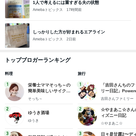
1人で考えるには重すぎる夫の状態
Amebaトピックス
17時間前
しっかりした方が好まれるエアライン
Amebaトピックス
2日前
トップブロガーランキング
料理
旅行
1
1
栄養士ママそっち～の
「吉田さんちのフ
簡単美味しいサイクル
リー日記」Powere
献立
y Ameba 吉田さ
そっち～
吉田さんファミリー
ミリーオフィシャ
ログ
2
2
☆やまあこ☆さん
ゆうき酒場
ィズニー日記
ゆうき
☆やまあこ☆
3
3
日々是甘露2〜デ