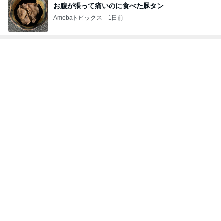
お腹が張って痛いのに食べた豚タン
Amebaトピックス
1日前
レジェンド松下のなんでもプレゼン！
Amebaトピックス
1時間前
小倉優子 長男が食べたW炭水化物
Amebaトピックス
1日前
真琴つばさ 被災地へ心からの祈り
Amebaトピックス
1日前
高くて悩んだ息子のためのからくり箱
Amebaトピックス
1日前