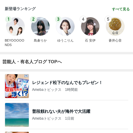
新登場ランキング
すべて見る
1
2
3
4
5
BEYOOOOO
島倉りか
ゆうこりん
石 安伊
蒼井心音
NDS
芸能人・有名人ブログ TOPへ
レジェンド松下のなんでもプレゼン！
Amebaトピックス
1時間前
普段頼れない夫が海外で大活躍
Amebaトピックス
1日前