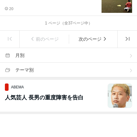
20
1
ページ（全
37
ページ中）
前のページ
次のページ
月別
テーマ別
ABEMA
人気芸人 長男の重度障害を告白