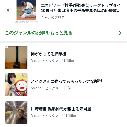
エスピノーザ投手7回1失点リーグトップタイ
10勝目と来田涼斗選手糸井嘉男氏の応援歌継
5
承の話。
くみ。のブログ
このジャンルの記事をもっと見る
神がかってる掃除機
Amebaトピックス
1時間前
メイクさんに作ってもらったレアな髪型
Amebaトピックス
1日前
川崎麻世 偶然仲間が集まる寿司屋
Amebaトピックス
11時間前