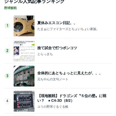
ジャンル人気記事ランキング
野球観戦
夏休みエスコン日記、、
1
たまぁにファイターズとちょいちょい家族。
捨て試合で打つポンコツ
2
とらっきち
全体的にあとちょっとに見えたが、、、
3
元ちやんの文句ノート
【現地観戦】ドラゴンズ〝５位の壁〟に弱
い？ ● C4-3D（8/2）
4
ユリの野球ぐるぐる帳