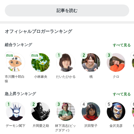
記事を読む
オフィシャルブロガーランキング
総合ランキング
すべて見る
1
2
3
市川團十郎白
小林麻央
だいたひかる
桃
クロ
猿
急上昇ランキング
すべて見る
1
2
3
4
5
デーモン閣下
片岡愛之助
林下清志(ビッ
沢田聖子
金沢克彦
グダディ)