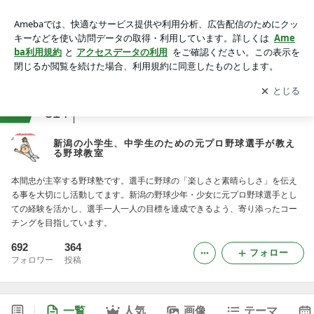
新潟の小学生、中学生のための元プロ野球選手が教える野球教
室
アプリをダウンロードして
ブログの更新通知
を受け取りまし
開く
ょう。
ranking
野球観戦ジャンル
314
新潟の小学生、中学生のための元プロ野球選手が教え
る野球教室
本間忠が主宰する野球塾です。選手に野球の「楽しさと素晴らしさ」を伝え
る事を大切にし活動してます。新潟の野球少年・少女に元プロ野球選手とし
ての経験を活かし、選手一人一人の目標を達成できるよう、寄り添ったコー
チングを目指しています。
692
364
フォロー
フォロワー
投稿
一覧
人気
画像
テーマ