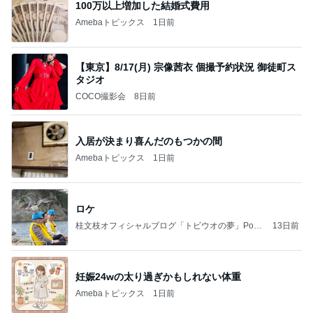
100万以上増加した結婚式費用
Amebaトピックス
1日前
【東京】8/17(月) 宗像茜衣 個撮予約状況 御徒町ス
タジオ
COCO撮影会
8日前
入居が決まり喜んだのもつかの間
Amebaトピックス
1日前
ロケ
桂文枝オフィシャルブログ「トビウオの夢」Pow
13日前
ered by Ameba
妊娠24wの太り過ぎかもしれない体重
Amebaトピックス
1日前