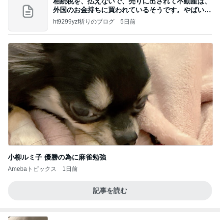
相続税を、払えないで、売りに出されて不動産は、
外国のお金持ちに買われているそうです。やばいで
すよ
ht9299yzf祈りのブログ
5日前
小柳ルミ子 優勝の為に麻雀勉強
Amebaトピックス
1日前
記事を読む