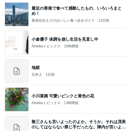
最近の香港で食べて感動したもの、いろいろまと
め！
香港在住えりのおいしい食べ歩きガイド
13日前
小倉優子 体調を崩し生活を見直し中
Amebaトピックス
15時間前
地獄
日本人
1日前
小川菜摘 可愛いピンクと黄色の花
Amebaトピックス
13時間前
敬三さんも言いよったのよか。そうか。それは茂美
のしてはならない禁じ手だったな。陣内が言いよる