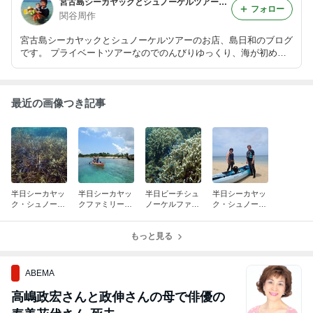
宮古島シーカヤックとシュノーケルツアーの島日和
フォロー
関谷周作
宮古島シーカヤックとシュノーケルツアーのお店、島日和のブログ
です。 プライベートツアーなのでのんびりゆっくり、海が初めて
で不安な方も小さいお子さん連れのご家族も、いろんな世代の方々
が宮古島の自然を楽しんでいます！ 島日和はJSCAの公認校です。
最近の画像つき記事
半日シーカヤッ
半日シーカヤッ
半日ビーチシュ
半日シーカヤッ
ク・シュノーケ
クファミリープ
ノーケルファミ
ク・シュノーケ
ルファミリープ
ライベートツア
リープライベー
ルプライベート
ライベートツア
ー
トツアー
ツアー
ー
もっと見る
ABEMA
高嶋政宏さんと政伸さんの母で俳優の