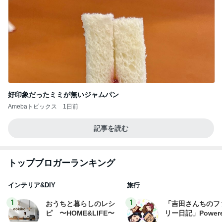
好印象だったミミが無いジャムパン
Amebaトピックス
1日前
記事を読む
トップブロガーランキング
インテリア&DIY
旅行
1
1
おうちと暮らしのレシ
「吉田さんちのフ
ピ 〜HOME&LIFE〜
リー日記」Powere