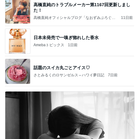
高橋直純のトラブルメーカー第1167回更新しまし
た！
高橋直純オフィシャルブログ「なおずみぶろぐ」
11日前
Powered by Ameba
日本未発売で一嗅ぎ惚れした香水
Amebaトピックス
1日前
話題のスイカ丸ごとアイス♡
さとみるくのロサンゼルス⇔ハワイ夢日記
7日前