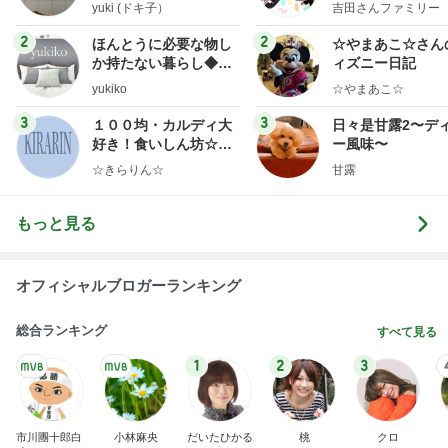
y Ameba 吉田さ
yuki (ドキ子）
吉田さんファミリー
ミリーオフィシャ
ログ
2
2
ほんとうに必要な物し
☆やまあこ☆さん
か持たない暮らし◆Ke
ィズニー日記
ep Life Simple◆〜イ
yukiko
☆やまあこ☆
ンテリアのきろく〜
3
3
１００均・カルディ大
日々是甘露2〜デ
好き！食いしん坊☆き
ー風味〜
らりん☆のブログ
☆きらりん☆
甘露
もっと見る
オフィシャルブロガーランキング
総合ランキング
すべて見る
1
2
3
市川團十郎白
小林麻央
だいたひかる
桃
クロ