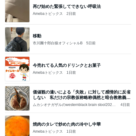
再び始めた緊張してできない呼吸法
Amebaトピックス
2日前
移動
市川團十郎白猿オフィシャルB
5日前
今売れてる人気のドリンクとお菓子
Amebaトピックス
1日前
価値観の違いによる「失敗」に対して感情的に反省
しない 私だけの宗教仮称略称偶然と暗合教教義候
補
ムカシオナガザルのwesternblack brain stool2024
4日前
年（令和6）11月25日以来減酒断煙再開ムカシオナ
ガザル
焼肉のタレで炒めた肉の冷やし中華
Amebaトピックス
1日前