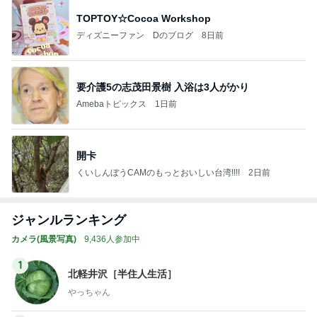
TOPTOY☆Cocoa Workshop
ディズニーファン Dのブログ
8日前
要介護5の志茂田景樹 入浴は3人がかり
Amebaトピックス
1日前
開卡
くいしんぼうCAMのもっとおいしい台湾!!!!
2日前
ジャンルランキング
カメラ(風景写真)
9,436人参加中
1
北軽井沢［半住人生活］
やっちゃん