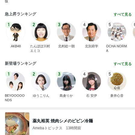
猿
急上昇ランキング
すべて見る
1
2
3
4
5
AKB48
たんぽぽ川村
北村総一朗
北別府学
OCHA NORM
エミコ
A
新登場ランキング
すべて見る
1
2
3
4
5
BEYOOOOO
ゆうこりん
島倉りか
石 安伊
蒼井心音
NDS
薬丸裕英 焼肉シメのビビン冷麺
Amebaトピックス
13時間前