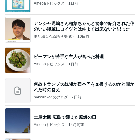
Amebaトピックス
1日前
アンジャ児嶋さん相葉ちゃんと食事で紹介された仲
のいい後輩にコイツとは仲よく出来ないと思った
喋り場ならぬ語り場(仮)
10日前
ピーマンが苦手な主人が食べた料理
Amebaトピックス
1日前
何故トランプ大統領が日本円を支援するのかと聞か
れた時の答え
nokoarikonのブログ
2日前
土屋太鳳 広島で迎えた原爆の日
Amebaトピックス
14時間前