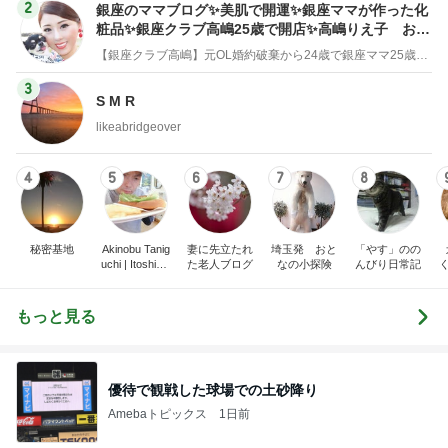
2
銀座のママブログ✨美肌で開運✨銀座ママが作った化
粧品✨銀座クラブ高嶋25歳で開店✨高嶋りえ子 お着
物でエルメス バーキン コーデ
【銀座クラブ高嶋】元OL婚約破棄から24歳で銀座ママ25歳でオーナーママ銀座 美肌で開運♡パワースポット巡り高嶋りえ子ブログ
3
S M R
likeabridgeover
4
5
6
7
8
秘密基地
Akinobu Tanig
妻に先立たれ
埼玉発 おと
「やす」のの
uchi | Itoshima
た老人ブログ
なの小探険
んびり日常記
Landscape Ph
otographer
もっと見る
優待で観戦した球場での土砂降り
Amebaトピックス
1日前