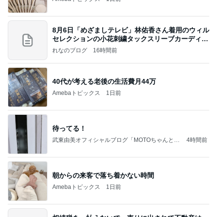
8月6日「めざましテレビ」林佑香さん着用のウィル
セレクションの小花刺繍タックスリーブカーディガ
ン
れなのブログ
16時間前
40代が考える老後の生活費月44万
Amebaトピックス
1日前
待ってる！
武東由美オフィシャルブログ「MOTOちゃんとの
4時間前
はっぴぃな毎日」Powered by Ameba
朝からの来客で落ち着かない時間
Amebaトピックス
1日前