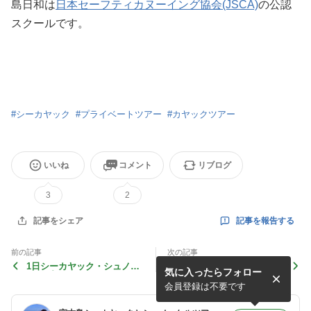
島日和は
日本セーフティカヌーイング協会(JSCA)
の公認
スクールです。
#
シーカヤック
#
プライベートツアー
#
カヤックツアー
いいね
コメント
リブログ
3
2
記事を報告する
記事をシェア
前の記事
次の記事
1日シーカヤック・シュノー
半日シーカヤックファミリー
気に入ったらフォロー
ケルプライベートツアー
プライベートツアー
会員登録は不要です