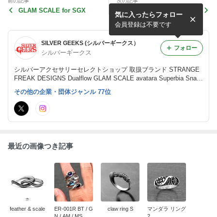
前の記事
次の記事
GLAM SCALE for SGX
Superbia for SGX
気に入ったらフォロー
会員登録は不要です
SILVER GEEKS (シルバーギークス）
フォロー
シルバーギークス
シルバーアクセサリーセレクトショップ 取扱ブランド STRANGE
FREAK DESIGNS Dualflow GLAM SCALE avatara Superbia Snak
e Pit Leather Works
その他の企業・団体ジャンル 77位
最近の画像つき記事
feather & scale
ER-001R BT / G
claw ring S
マンダラ リング
N / AM / MS
2