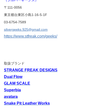
（シルバーギークス）
〒111-0056
東京都台東区小島1-16-5-1F
03-6754-7589
silvergeeks.925@gmail.com
https://www.stfreak.com/geeks/
取扱ブランド
STRANGE FREAK DESIGNS
Dual Flow
GLAM SCALE
Superbia
avatara
Snake Pit Leather Works