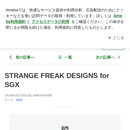
STRANGE FREAK DESIGNS for SGX | SILVER GEEKS (シル
バーギークス）
アプリをダウンロードして
ブログの更新通知
を受け取りまし
開く
ょう。
SILVER GEEKS (シルバーギークス）
フォロー
前の記事へ
一覧
次の記事へ
STRANGE FREAK DESIGNS for
SGX
2024年08月30日(金) 08時30分45秒
テーマ：
SFD