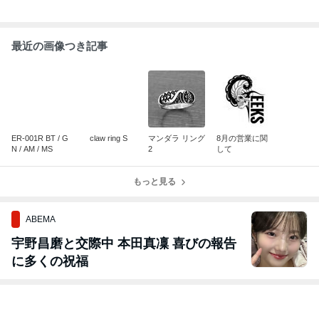
最近の画像つき記事
ER-001R BT / G
claw ring S
マンダラ リング
8月の営業に関
N / AM / MS
2
して
もっと見る
ABEMA
宇野昌磨と交際中 本田真凜 喜びの報告
に多くの祝福