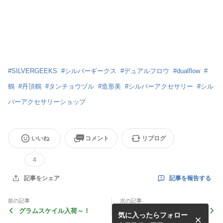
#
SILVERGEEKS
#
シルバーギークス
#
デュアルフロウ
#
dualflow
#
鶴
#
丹頂鶴
#
タンチョウヅル
#
造形美
#
シルバーアクセサリー
#
シル
バーアクセサリーショップ
いいね
コメント
リブログ
4
記事を報告する
記事をシェア
前の記事
次の記事
グラムスケイル入荷～！
煩悩 ring
気に入ったらフォロー