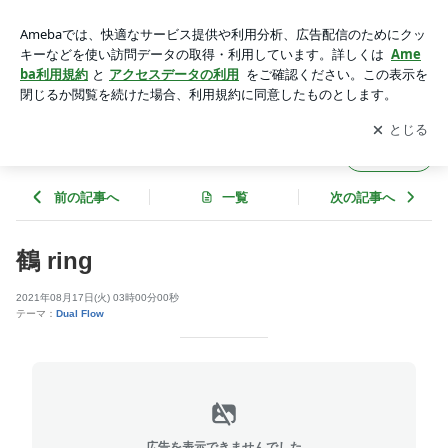
鶴 ring | SILVER GEEKS (シルバーギークス）
アプリをダウンロードして
ブログの更新通知
を受け取りまし
開く
ょう。
SILVER GEEKS (シルバーギークス）
フォロー
前の記事へ
一覧
次の記事へ
鶴 ring
2021年08月17日(火) 03時00分00秒
テーマ：
Dual Flow
広告を表示できませんでした