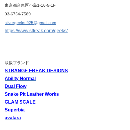
東京都台東区小島1-16-5-1F
03-6754-7589
silvergeeks.925@gmail.com
https://www.stfreak.com/geeks/
取扱ブランド
STRANGE FREAK DESIGNS
Ability Normal
Dual Flow
Snake Pit Leather Works
GLAM SCALE
Superbia
avatara