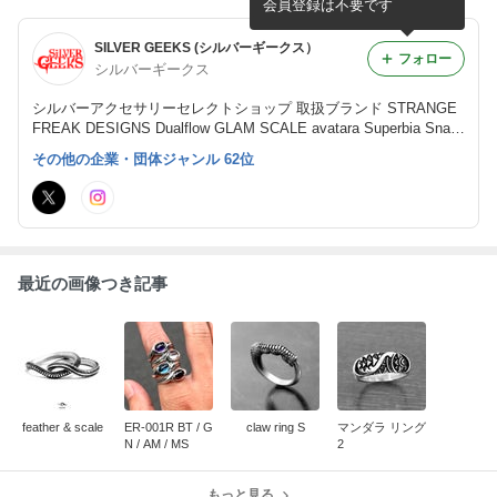
会員登録は不要です
SILVER GEEKS (シルバーギークス）
フォロー
シルバーギークス
シルバーアクセサリーセレクトショップ 取扱ブランド STRANGE
FREAK DESIGNS Dualflow GLAM SCALE avatara Superbia Snak
e Pit Leather Works
その他の企業・団体ジャンル 62位
最近の画像つき記事
feather & scale
ER-001R BT / G
claw ring S
マンダラ リング
N / AM / MS
2
もっと見る