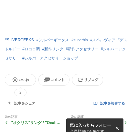
#
SILVERGEEKS
#
シルバーギークス
#
superbia
#
スペルヴィア
#
デス
トルドー
#
ロココ調
#
新作リング
#
新作アクセサリー
#
シルバーアク
セサリー
#
シルバーアクセサリーショップ
いいね
コメント
リブログ
2
記事を報告する
記事をシェア
前の記事
次の記事
"オクリス"リング / "Oculis"
アヴァターラ入荷～！
気に入ったらフォロー
Ring
会員登録は不要です