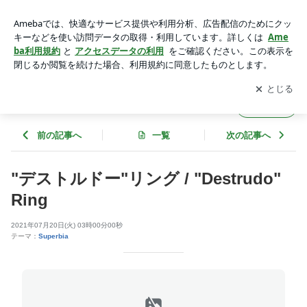
"デストルドー"リング / "Destrudo" Ring | SILVER GEEKS (シ
ルバーギークス）
アプリをダウンロードして
ブログの更新通知
を受け取りまし
開く
ょう。
SILVER GEEKS (シルバーギークス）
フォロー
前の記事へ
一覧
次の記事へ
"デストルドー"リング / "Destrudo"
Ring
2021年07月20日(火) 03時00分00秒
テーマ：
Superbia