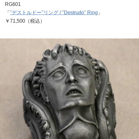
RG601
「
"デストルドー"リング / "Destrudo" Ring
」
￥71,500（税込）