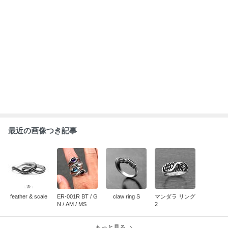
最近の画像つき記事
feather & scale
ER-001R BT / G
claw ring S
マンダラ リング
N / AM / MS
2
もっと見る