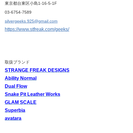
東京都台東区小島1-16-5-1F
03-6754-7589
silvergeeks.925@gmail.com
https://www.stfreak.com/geeks/
取扱ブランド
STRANGE FREAK DESIGNS
Ability Normal
Dual Flow
Snake Pit Leather Works
GLAM SCALE
Superbia
avatara