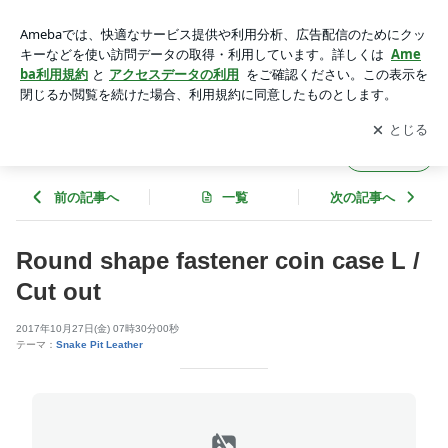
Round shape fastener coin case L / Cut out | SILVER GEEKS
(シルバーギークス）
アプリをダウンロードして
ブログの更新通知
を受け取りまし
開く
ょう。
SILVER GEEKS (シルバーギークス）
フォロー
前の記事へ
一覧
次の記事へ
Round shape fastener coin case L /
Cut out
2017年10月27日(金) 07時30分00秒
テーマ：
Snake Pit Leather