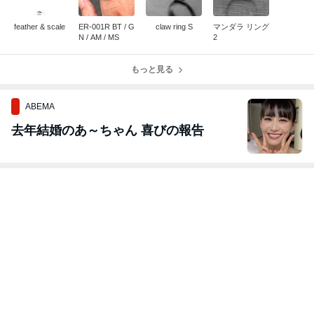
feather & scale
ER-001R BT / G
claw ring S
マンダラ リング
N / AM / MS
2
もっと見る
ABEMA
去年結婚のあ～ちゃん 喜びの報告