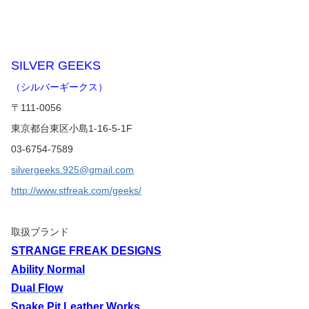
SILVER GEEKS
（シルバーギークス）
〒111-0056
東京都台東区小島1-16-5-1F
03-6754-7589
silvergeeks.925@gmail.com
http://www.stfreak.com/geeks/
取扱ブランド
STRANGE FREAK DESIGNS
Ability Normal
Dual Flow
Snake Pit Leather Works