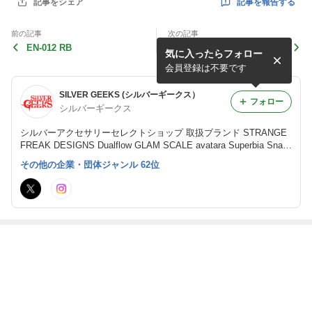
記事を報告する
記事をシェア
前の記事
次の記事
EN-012 RB
※超重要 GS × SPLW イベ
気に入ったらフォロー
ント延期のお知らせ
会員登録は不要です
SILVER GEEKS (シルバーギークス）
フォロー
シルバーギークス
シルバーアクセサリーセレクトショップ 取扱ブランド STRANGE
FREAK DESIGNS Dualflow GLAM SCALE avatara Superbia Snak
e Pit Leather Works
その他の企業・団体ジャンル 62位