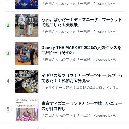
「吉田さんちのファミリー日記」Powered by Ame
ba 吉田さんファミリーオフィシャルブログ
うわ。ばかだー！ディズニーザ・マーケット
で起こした大失敗談。
2
「吉田さんちのファミリー日記」Powered by Ame
ba 吉田さんファミリーオフィシャルブログ
Disney THE MARKET 2026の人気グッズを
ご紹介っ（その2）
3
「吉田さんちのファミリー日記」Powered by Ame
ba 吉田さんファミリーオフィシャルブログ
イギリス版フリマ！カーブーツセールに行っ
てきた！！私的お宝発見☆
4
キャラクター大好き！コロ助の2回目ロンドン生活
にっき★
東京ディズニーランドとシーで嬉しいニュー
スが目白押し
5
「吉田さんちのファミリー日記」Powered by Ame
ba 吉田さんファミリーオフィシャルブログ