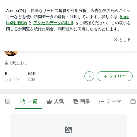
晴れ時々くもり
アプリをダウンロードして
ブログの更新通知
を受け取りまし
開く
ょう。
晴れ時々くもり
自由気ままに…
6
610
フォロー
フォロワー
投稿
一覧
人気
画像
テーマ