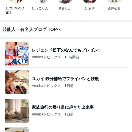
BEYOOOOO
ゆうこりん
島倉りか
石 安伊
蒼井心音
NDS
芸能人・有名人ブログ TOPへ
レジェンド松下のなんでもプレゼン！
Amebaトピックス
10時間前
ユカイ 鉄分補給でフライパンと鉄瓶
Amebaトピックス
1日前
家族旅行の帰り道に起きた出来事
Amebaトピックス
1日前