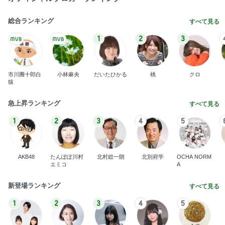
総合ランキング
すべて見る
1
2
3
市川團十郎白
小林麻央
だいたひかる
桃
クロ
猿
急上昇ランキング
すべて見る
1
2
3
4
5
AKB48
たんぽぽ川村
北村総一朗
北別府学
OCHA NORM
エミコ
A
新登場ランキング
すべて見る
1
2
3
4
5