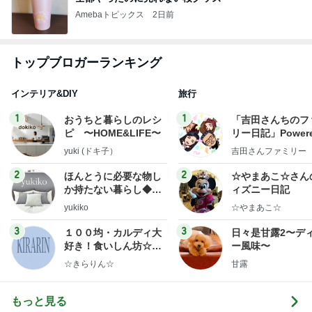
Amebaトピックス
2日前
トップブロガーランキング
インテリア&DIY
旅行
1
1
おうちと暮らしのレシ
「吉田さんちのフ
ピ 〜HOME&LIFE〜
リー日記」Powere
y Ameba 吉田さ
yuki (ドキ子）
吉田さんファミリー
ミリーオフィシャ
ログ
2
2
ほんとうに必要な物し
☆やまあこ☆さん
か持たない暮らし◆Ke
ィズニー日記
ep Life Simple◆〜イ
yukiko
☆やまあこ☆
ンテリアのきろく〜
3
3
１００均・カルディ大
日々是甘露2〜デ
好き！食いしん坊☆き
ー風味〜
らりん☆のブログ
☆きらりん☆
甘露
もっと見る