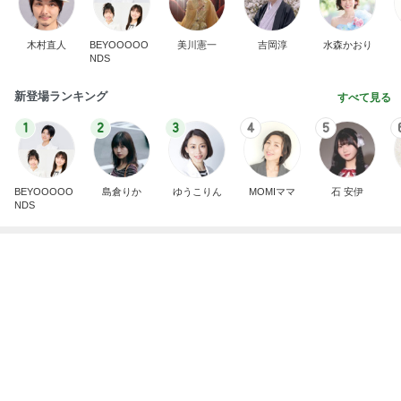
木村直人
BEYOOOOO
美川憲一
吉岡淳
水森かおり
NDS
新登場ランキング
すべて見る
1
2
3
4
5
BEYOOOOO
島倉りか
ゆうこりん
MOMIママ
石 安伊
NDS