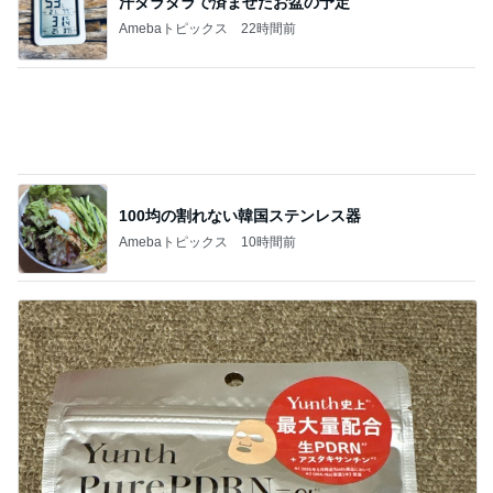
不眠もあり満身創痍な私の体
Amebaトピックス
11時間前
記事を読む
韓国で散財して買ったお気に入りの物
Amebaトピックス
2日前
応募で不利に働くかもしれないこと
Amebaトピックス
17時間前