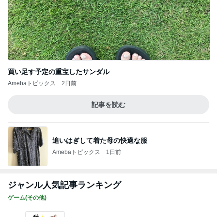
Amebaトピックス
1日前
ジャンル人気記事ランキング
ゲーム(その他)
【B型論numbers】
1
Ｂ型論numbers
2026年 夏の甲子園大会 1回戦
2
俺の甲子園 市立旭が丘高校
CO2↓チャレンジちう【2026年夏版】
3
Bonoh-AirSoft