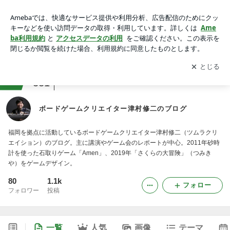
ボードゲームクリエイター津村修二のブログ
アプリをダウンロードして
ブログの更新通知
を受け取りまし
開く
ょう。
ranking
ゲーム(その他)ジャンル
331
ボードゲームクリエイター津村修二のブログ
福岡を拠点に活動しているボードゲームクリエイター津村修二（ツムラクリ
エイション）のブログ。主に講演やゲーム会のレポートが中心。2011年砂時
計を使った石取りゲーム「Amen」、2019年「さくらの大冒険」（つみき
や）をゲームデザイン。
80
1.1k
フォロー
フォロワー
投稿
一覧
人気
画像
テーマ