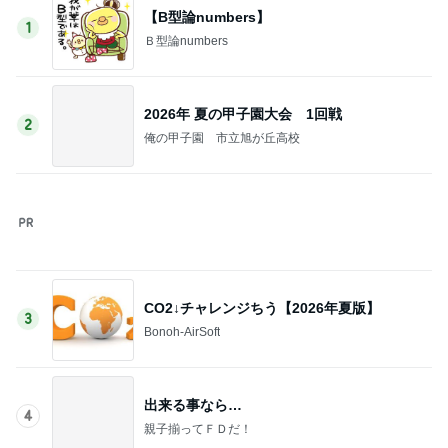
出来る事なら…
4
親子揃ってＦＤだ！
パラチャンス4回目とサマードリームGETキ
ャンペーン
5
ちびうさのガンバレジェンズブログ
このジャンルの記事をもっと見る
レジェンド松下のなんでもプレゼン！
Amebaトピックス
18時間前
松本 歌謡曲BARへアポなし訪問
Amebaトピックス
1日前