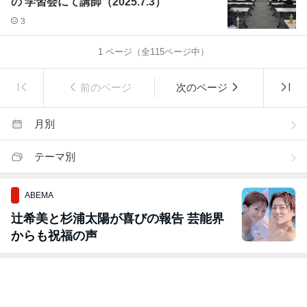
の 学習会にて講師（2025.7.3）
3
1
ページ（全
115
ページ中）
前のページ
次のページ
月別
テーマ別
ABEMA
辻希美と杉浦太陽が喜びの報告 芸能界
からも祝福の声