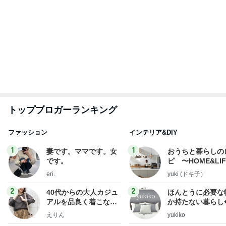
トップブロガーランキング
ファッション
インテリア&DIY
1
1
妻です。ママです。女
おうちと暮らしの
です。
ピ 〜HOME&LI
eri.
yuki (ドキ子）
2
2
40代からの大人カジュ
ほんとうに必要な
アルを品良く着こなす
か持たない暮らし
ファッションブログ
ep Life Simple
えりん
yukiko
ンテリアのきろく