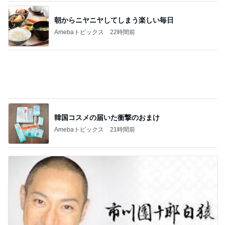
市川團十郎 爆睡と帰国の一日
Amebaトピックス
1日前
記事を読む
食べるのが怖くても会った大先輩
Amebaトピックス
1日前
嫁に喜んでもらえた100均の髪留め
Amebaトピックス
1日前