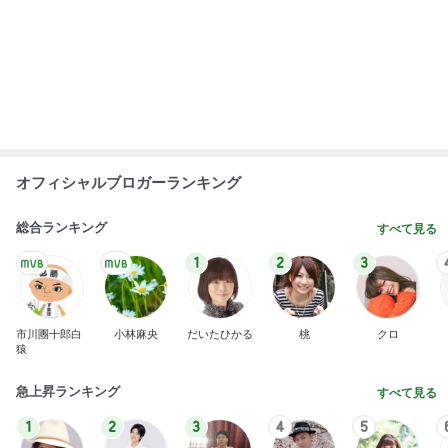
オフィシャルブロガーランキング
総合ランキング
すべて見る
1
2
3
市川團十郎白
小林麻央
だいたひかる
桃
クロ
猿
急上昇ランキング
すべて見る
1
2
3
4
5