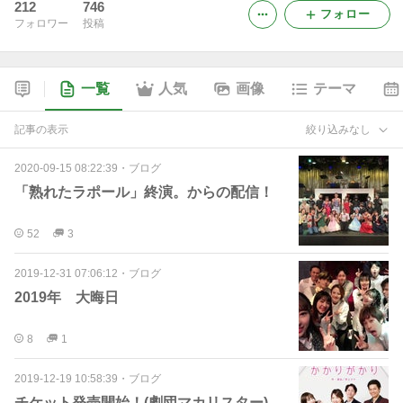
212
746
フォロー
フォロワー
投稿
一覧
人気
画像
テーマ
記事の表示
絞り込みなし
2020-09-15 08:22:39
・
ブログ
「熟れたラポール」終演。からの配信！
52
3
2019-12-31 07:06:12
・
ブログ
2019年 大晦日
8
1
2019-12-19 10:58:39
・
ブログ
チケット発売開始！(劇団マカリスター)