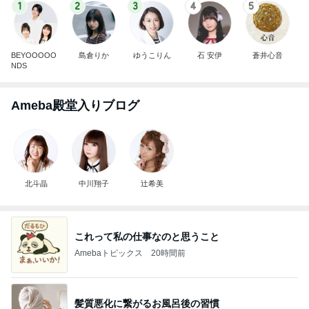
1
2
3
4
5
BEYOOOOO
島倉りか
ゆうこりん
石 安伊
蒼井心音
NDS
Ameba殿堂入りブログ
北斗晶
中川翔子
辻希美
これって私の仕事なのと思うこと
Amebaトピックス
20時間前
髪質悪化に繋がるお風呂後の習慣