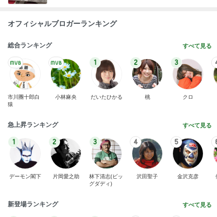
オフィシャルブロガーランキング
総合ランキング
すべて見る
1
2
3
市川團十郎白
小林麻央
だいたひかる
桃
クロ
猿
急上昇ランキング
すべて見る
1
2
3
4
5
デーモン閣下
片岡愛之助
林下清志(ビッ
沢田聖子
金沢克彦
グダディ)
新登場ランキング
すべて見る