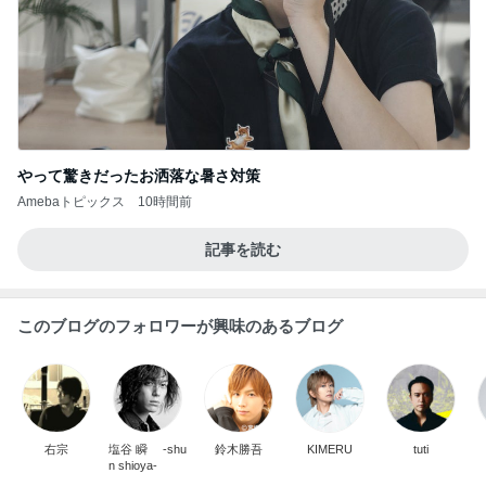
やって驚きだったお洒落な暑さ対策
Amebaトピックス
10時間前
記事を読む
このブログのフォロワーが興味のあるブログ
右宗
塩谷 瞬 -shu
鈴木勝吾
KIMERU
tuti
n shioya-