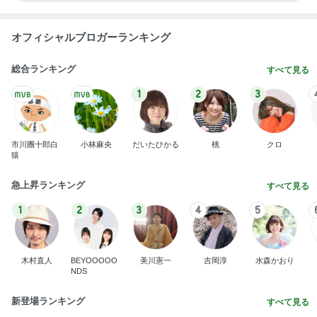
オフィシャルブロガーランキング
総合ランキング
すべて見る
1
2
3
市川團十郎白
小林麻央
だいたひかる
桃
クロ
猿
急上昇ランキング
すべて見る
1
2
3
4
5
木村直人
BEYOOOOO
美川憲一
吉岡淳
水森かおり
NDS
新登場ランキング
すべて見る