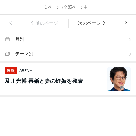
1
ページ（全
85
ページ中）
前のページ
次のページ
月別
テーマ別
速報
ABEMA
及川光博 再婚と妻の妊娠を発表