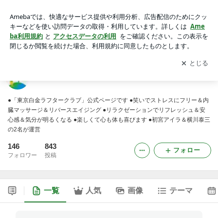
東京白金ラフタークラブ・笑いヨガのブログ
アプリをダウンロードして
ブログの更新通知
を受け取りまし
開く
ょう。
東京白金ラフタークラブ・笑いヨガのブログ
●「東京白金ラフタークラブ」公式ページです ●笑いでストレスにフリー＆内
臓マッサージ＆リバースエイジング ●リラクゼーションでリフレッシュ＆安
心感＆気分が明るくなる ●楽しくて心も体も喜びます ●初宮アイラ＆横川泰三
の2名が運営
146
843
フォロー
フォロワー
投稿
一覧
人気
画像
テーマ