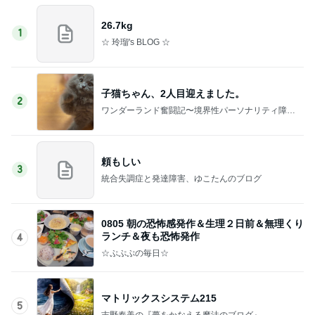
26.7kg
1
☆ 玲瑠's BLOG ☆
子猫ちゃん、2人目迎えました。
2
ワンダーランド奮闘記〜境界性パーソナリティ障害
と摂食障害と〜
頼もしい
3
統合失調症と発達障害、ゆこたんのブログ
0805 朝の恐怖感発作＆生理２日前＆無理くり
ランチ＆夜も恐怖発作
4
☆ぷぷぷの毎日☆
マトリックスシステム215
5
吉野奏美の『夢をかなえる魔法のブログ』