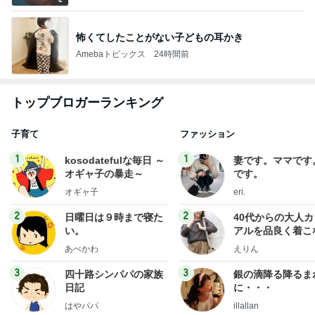
怖くてしたことがない子どもの耳かき
Amebaトピックス
24時間前
トップブロガーランキング
子育て
ファッション
1
1
kosodatefulな毎日 ～
妻です。ママです
オギャ子の暴走～
です。
オギャ子
eri.
2
2
日曜日は９時まで寝た
40代からの大人
い。
アルを品良く着こ
ファッションブロ
あべかわ
えりん
3
3
四十路シンパパの家族
銀の滴降る降るま
日記
に・・・
はやパパ
illallan