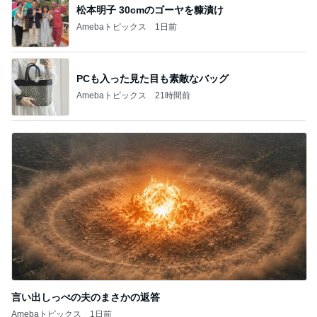
松本明子 30cmのゴーヤを糠漬け
Amebaトピックス
1日前
PCも入った見た目も素敵なバッグ
Amebaトピックス
21時間前
言い出しっぺの夫のまさかの返答
Amebaトピックス
1日前