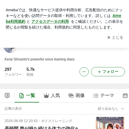
白石謙二のパワフルヴォイストレーニング日記
アプリをダウンロードして
ブログの更新通知
を受け取りまし
開く
ょう。
白石謙二のパワフルヴォイストレーニング日記
Kenji Shiraishi's powerful voice training diary
297
5.7k
フォロー
フォロワー
投稿
一覧
人気
画像
テーマ
記事の表示
絞り込みなし
2026-08-06 12:20:43
・
ボイストレーニング
長時間 声が持ち続ける体力の強化⭐️