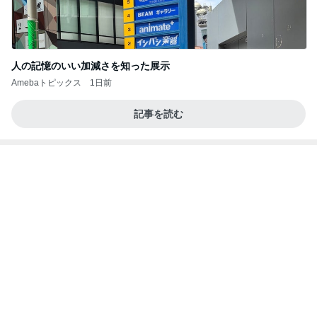
Amebaトピックス
1日前
ラーメン二郎 新潟店【新潟市中央区】ラーメン小
つけメン変更 ツルパツ麺が旨い新潟二郎のつけ麺
主に新潟グルメとラーメン食べ歩きのよしなしご
14日前
と
モト冬樹 帰宅後の愛犬たちの様子
Amebaトピックス
1日前
良心的な事業所ほど経営は苦しく、障害ある子の居
場所「放課後デイサービス」で深刻化する理念と現
実の
立石美津子オフィシャルブログ「テキトー母さんの
1日前
すすめ」Powered by Ameba