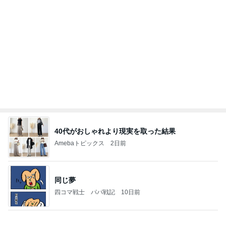
Amebaトピックス
1日前
力強いジャンプをまるで天上の美しさのように軽や
かに着氷その芸術性によって心奪われる魔法を織り
なす
フィギュアスケート応援（くまはともだち）
1日前
ミスドで周りの興奮につられ購入
Amebaトピックス
1日前
夫とファミレスで晩ごはん
武東由美オフィシャルブログ「MOTOちゃんと
23時間前
のはっぴぃな毎日」Powered by Ameba