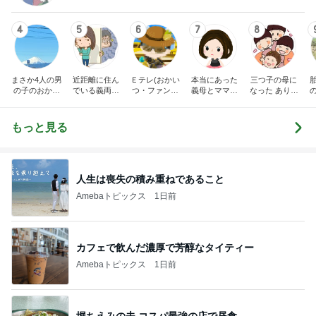
4
5
6
7
8
まさか4人の男
近距離に住ん
Ｅテレ(おかい
本当にあった
三つ子の母に
の子のおかあ
でいる義両親
つ・ファンタ
義母とママ友
なった ありつ
さんになるな
に苦しめられ
ーネ！)の日々
の話
ん日記。
んて。
てます。
もっと見る
人生は喪失の積み重ねであること
Amebaトピックス
1日前
カフェで飲んだ濃厚で芳醇なタイティー
Amebaトピックス
1日前
堀ちえみの夫 コスパ最強の店で昼食