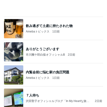
飲み過ぎて土産に持たされた物
Amebaトピックス
1日前
ありがとうございます
市川團十郎白猿オフィシャルB
2日前
内覧会前に悩む家の負圧問題
Amebaトピックス
1日前
７人待ち
沢田聖子オフィシャルブログ「In My Heartな旅日
2日前
記」by Ameba
山椒ご飯と豆腐と野菜の味噌汁
Amebaトピックス
1日前