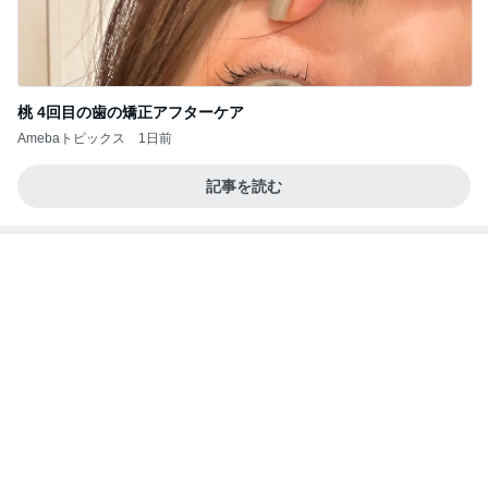
40代がおしゃれより現実を取った結果
Amebaトピックス
2日前
同じ夢
四コマ戦士 パパ戦記
10日前
いつもより泡が大きな泡泡タイム
Amebaトピックス
1日前
学生
日本人
7日前
美優 忘れていた圧縮ポーチの機能