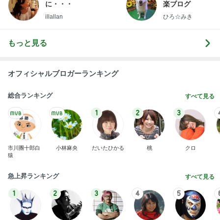
に・・・
楽ブログ
illallan
ひろ☆みき
もっと見る
オフィシャルブロガーランキング
総合ランキング
すべて見る
1
2
3
市川團十郎白
小林麻央
だいたひかる
桃
クロ
猿
急上昇ランキング
すべて見る
1
2
3
4
5