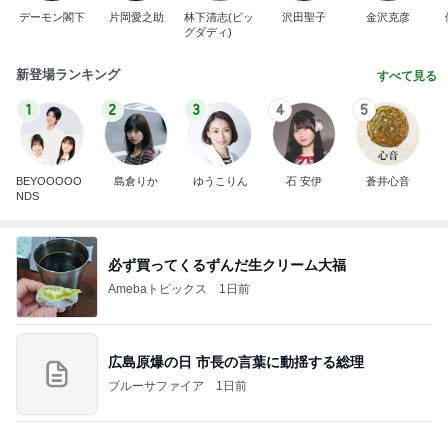
デーモン閣下
片岡愛之助
林下清志(ビッ
沢田聖子
金沢克彦
グダディ)
新登場ランキング
すべて見る
1
2
3
4
5
BEYOOOOO
島倉りか
ゆうこりん
石 安伊
蒼井心音
NDS
必ず買ってくるずんだ生クリーム大福
Amebaトピックス
1日前
広島原爆の日 市長の言葉に動揺する総理
ブルーサファイア
1日前