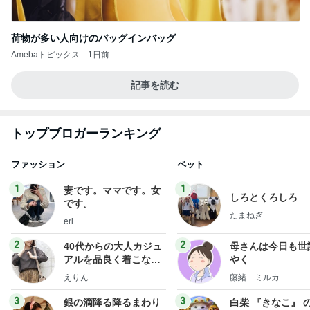
荷物が多い人向けのバッグインバッグ
Amebaトピックス
1日前
記事を読む
トップブロガーランキング
ファッション
ペット
1
1
妻です。ママです。女
しろとくろしろ
です。
たまねぎ
eri.
2
2
40代からの大人カジュ
母さんは今日も世
アルを品良く着こなす
やく
ファッションブログ
えりん
藤緒 ミルカ
3
3
銀の滴降る降るまわり
白柴 『きなこ』 