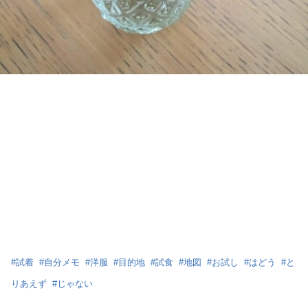
#
試着
#
自分メモ
#
洋服
#
目的地
#
試食
#
地図
#
お試し
#
はどう
#
と
りあえず
#
じゃない