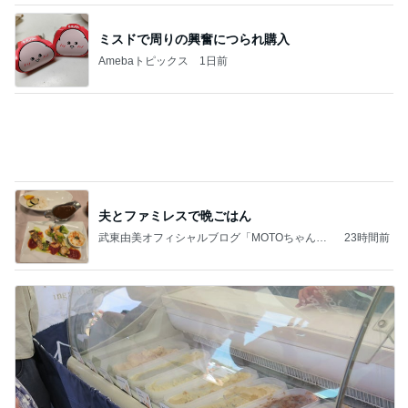
お願い
モンスターアクアリウム＆レプタイルズ 買取販売
7日前
情報
[PR]夏の旅行3泊4日のコーデ
Amebaトピックス
1日前
(長期保存カレーライスセット)
たかたんのコストコ通への道
7日前
子どもが1人で留守番中の大地震