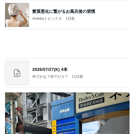
NISA①(;'∀')
パラスジュエリー（白美女神宝珠）の夢の記録
14日前
（続編）
我慢せず1年で30キロ減量した方法
Amebaトピックス
2日前
涅槃寂静をゴールに設定することがなぜ大事なの
か、シンボルを受容可能なメッセージとして投げる
ことが
気功師から見たバレエとヒーリングのコツ～「まと
3日前
いのば」ブログ
開いた口が塞がらないずさんな工事