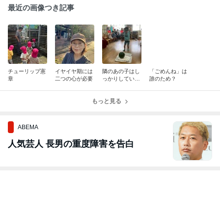
最近の画像つき記事
チューリップ憲
イヤイヤ期には
隣のあの子はし
「ごめんね」は
章
二つの心が必要
っかりしていて
誰のため？
いいなーbyお母
さん
もっと見る
ABEMA
人気芸人 長男の重度障害を告白