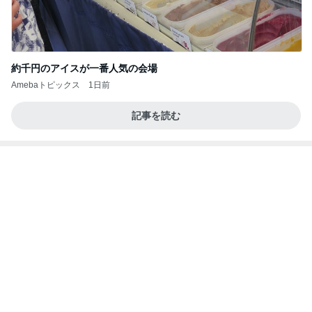
Amebaトピックス
19時間前
義母は観念した？
トンデモ義母ンヌからのストレスがヤバい。
2日前
髪質悪化に繋がるお風呂後の習慣
Amebaトピックス
1日前
2026/07/27(K) 4本
何でかな？何でだろ？
11日前