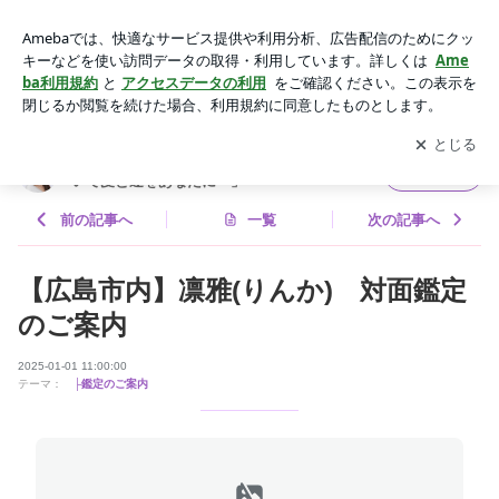
凛雅鑑定 | 大谷蓮香オフィシャルブログ「蓮姫の暦～占いで愛
と運をあなたに～」Powered by Ameba
アプリをダウンロードして
ブログの更新通知
を受け取りまし
開く
ょう。
大谷蓮香オフィシャルブログ「蓮姫の暦～占
フォロー
いで愛と運をあなたに～」
前の記事へ
一覧
次の記事へ
【広島市内】凛雅(りんか) 対面鑑定
のご案内
2025-01-01 11:00:00
テーマ：
├鑑定のご案内