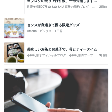
当ブログの売り上げ件数、一部公開します…
世帯年収500万 ゆるゆる4人家族の節約ブログ 〜
2日前
ケチ旦那と金銭感覚マヒ嫁の日々〜
センスが良過ぎて困る限定グッズ
Amebaトピックス
1日前
美味しいお茶とお菓子で。母とティータイム
小林礼奈オフィシャルブログ「小林礼奈のブーブー
9日前
ブログ」Powered by Ameba