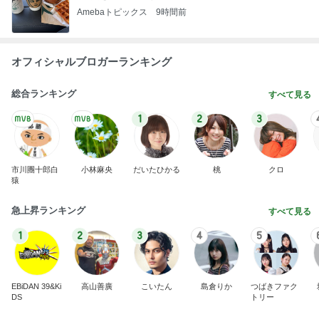
Amebaトピックス
9時間前
オフィシャルブロガーランキング
総合ランキング
すべて見る
1
2
3
市川團十郎白
小林麻央
だいたひかる
桃
クロ
猿
急上昇ランキング
すべて見る
1
2
3
4
5
EBiDAN 39&Ki
高山善廣
こいたん
島倉りか
つばきファク
DS
トリー