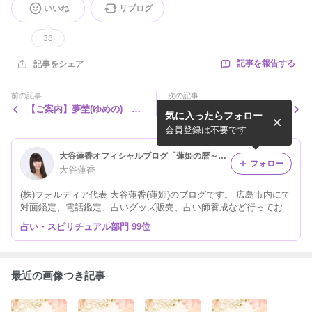
いいね
リブログ
38
記事を報告する
記事をシェア
前の記事
次の記事
【ご案内】夢埜(ゆめの) 電
【ご案内】大谷蓮香(蓮姫)電
気に入ったらフォロー
話鑑定のご案内
話鑑定のお申し込みについて
会員登録は不要です
大谷蓮香オフィシャルブログ「蓮姫の暦～占いで愛と運をあなたに～」Powered by Ameba
フォロー
大谷蓮香
(株)フォルディア代表 大谷蓮香(蓮姫)のブログです。 広島市内にて
対面鑑定、電話鑑定、占いグッズ販売、占い師養成など行っており
ます。
占い・スピリチュアル部門 99位
最近の画像つき記事