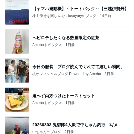
【ヤマハ発動機】～トートバック～【三越伊勢丹】
株主優待を楽しんで～tasayuryのブログ
14日前
ヘビロテしたくなる数量限定の紅茶
Amebaトピックス
1日前
今日の服装 ブログ読んでくれてて嬉しい瞬間。
桃オフィシャルブログ Powered by Ameba
1日前
選べず両方つけたトーストセット
Amebaトピックス
1日前
20260803 鬼郁隊4人衆で中ちゃん釣行 写メ
中ちゃんのブログ
2日前