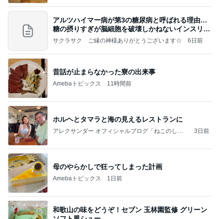
アルツハイマー病が第3の糖尿病と呼ばれる理由…
糖の摂りすぎが脳細胞を破壊しかねないインスリン
の恐
サクラサク ご縁の神様ありがとうございます☆
6日前
昔話が止まらなかった寮の出来事
Amebaトピックス
11時間前
ホルヘとタマラと海の見えるレストランに
アレクサンダー オフィシャルブログ「ねこのしっ
3日前
ぽ欲しいな」Powered by Ameba
母のやらかしで狂ってしまった計画
Amebaトピックス
1日前
和歌山の味をどうぞ！セブン 玉林園監修 グリーン
ソフト風シュー