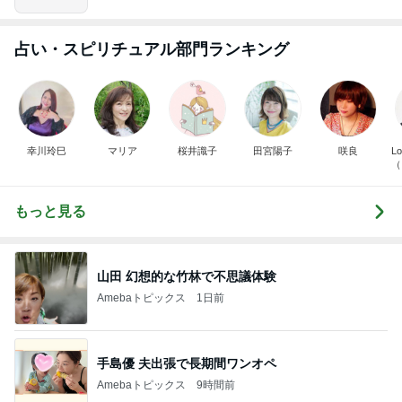
占い・スピリチュアル部門ランキング
幸川玲巳
マリア
桜井識子
田宮陽子
咲良
Lo
（
ん
もっと見る
山田 幻想的な竹林で不思議体験
Amebaトピックス
1日前
手島優 夫出張で長期間ワンオペ
Amebaトピックス
9時間前