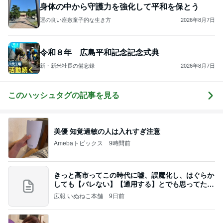
身体の中から守護力を強化して平和を保とう
運の良い座敷童子的な生き方
2026年8月7日
令和８年 広島平和記念記念式典
新・新米社長の備忘録
2026年8月7日
このハッシュタグの記事を見る
美優 知覚過敏の人は入れすぎ注意
Amebaトピックス
9時間前
きっと高市ってこの時代に嘘、誤魔化し、はぐらか
しても【バレない】【通用する】とでも思ってたん
だろ
広報 いぬねこ本舗
9日前