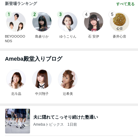
新登場ランキング
すべて見る
1
2
3
4
5
BEYOOOOO
島倉りか
ゆうこりん
石 安伊
蒼井心音
NDS
Ameba殿堂入りブログ
北斗晶
中川翔子
辻希美
夫に隠れてこっそり続けた塾通い
Amebaトピックス
1日前