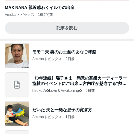
MAX NANA 親近感わくイルカの出産
Amebaトピックス
16時間前
記事を読む
モモコ夫 妻のお土産のあなご棒鮨
Amebaトピックス
2日前
《3年連続》瑶子さま 懇意の高級カーディーラー
協賛のイベントにご出席…宮内庁が懸念する“熱心
すぎ
hirokoの✿Love＆Awakening✿
9日前
だいた 夫と一緒な息子の寛ぎ方
Amebaトピックス
1日前