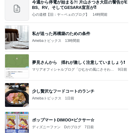
今週から停電が始まる?! 片山さつき大臣の警告がE
BS、RV、そしてGESARA宣言が⁈
心の道標【旧：ヤ～ベェのブログ】
14時間前
私が送った再構築のための条件
Amebaトピックス
13時間前
夢見さんから 揺れが激しく注意していましょう❗️
マリアオフィシャルブログ「ひむかの風にさそわれ
9日前
て」Powered by Ameba
少し贅沢なフードコートのランチ
Amebaトピックス
1日前
ポップマートDIMOO×ピクサー☆
ディズニーファン Dのブログ
7日前