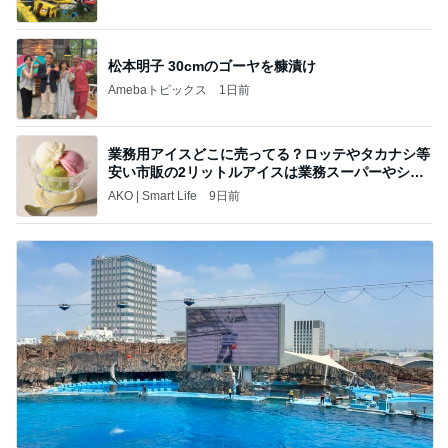
松本明子 30cmのゴーヤを糠漬け
Amebaトピックス
1日前
業務用アイスどこに売ってる？ロッテやタカナシ等
安い市販の2リットルアイスは業務スーパーやシャ
トレ
AKO | Smart Life
9日前