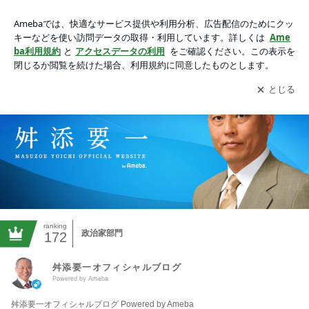
舛添要一オフィシャルブログ Powered by Amebaの画像
アプリをダウンロードして
ブログの更新通知
を受け取りまし
開く
ょう。
ranking
政治家部門
172
舛添要一オフィシャルブログ
Powered by Ameba
舛添要一オフィシャルブログ Powered by Ameba