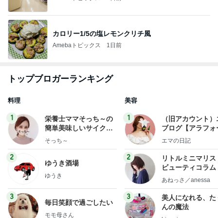
カロリー1/5の塩レモンクリチ風
Amebaトピックス
1日前
トップブロガーランキング
料理
美容
1
1
栄養士ママそっち～の
（旧アカウント）
簡単美味しいサイクル
ブログ【アラフォ
献立
社売却セカンドラ
そっち～
エマの日記
フ】
2
2
リトルミニマリス
ゆうき酒場
ビューティコラム 
ゆうき
little minimalist'
あねっさ／anessa
uty colum
3
3
美人になれる、た
毎日笑顔で過ごしたい
んの魔法
モモ母さん