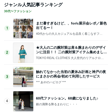
ジャンル人気記事ランキング
30代〜ファッション
まだ暑すぎるけど、、for/c展示会レポ／新色
出てるー！
1
40代からの大人カジュアルを品良く着こなすファ
ッションブログ
★大人の二の腕対策は肩＆腕まわりのデザイ
ンに注目！！ 二の腕対策アイテム集めました
2
♪
TOKYO REAL CLOTHES 大人世代のリアルクロー
ズ
触れてなかった当初の夏休み計画と神戸の夜
にまさかの再会/初めて利用したサービス
3
*** あやのハピログ ***
60代ファッション。68歳になりました♪
4
銀の滴降る降るまわりに・・・