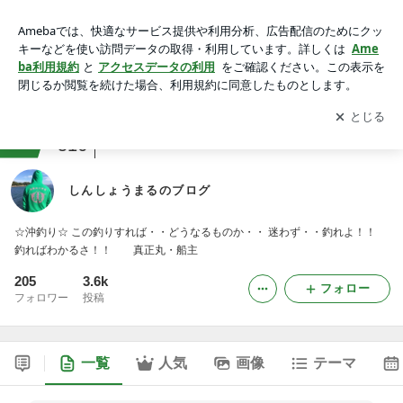
しんしょうまるのブログ
アプリをダウンロードして
ブログの更新通知
を受け取りまし
開く
ょう。
ranking
アラサージャンル
516
しんしょうまるのブログ
☆沖釣り☆ この釣りすれば・・どうなるものか・・ 迷わず・・釣れよ！！
釣ればわかるさ！！ 真正丸・船主
205
3.6k
フォロー
フォロワー
投稿
一覧
人気
画像
テーマ