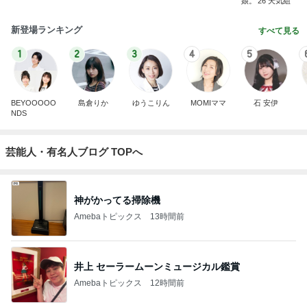
娘。'26 天気組
新登場ランキング
すべて見る
1
2
3
4
5
BEYOOOOO
島倉りか
ゆうこりん
MOMIママ
石 安伊
NDS
芸能人・有名人ブログ TOPへ
神がかってる掃除機
Amebaトピックス
13時間前
井上 セーラームーンミュージカル鑑賞
Amebaトピックス
12時間前