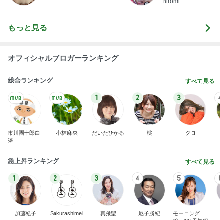
hiromi
もっと見る
オフィシャルブロガーランキング
総合ランキング
すべて見る
1
2
3
市川團十郎白
小林麻央
だいたひかる
桃
クロ
猿
急上昇ランキング
すべて見る
1
2
3
4
5
加藤紀子
Sakurashimeji
真飛聖
尼子勝紀
モーニング