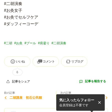
#二胡演奏
#お灸女子
#お灸でセルフケア
#ダッフィーコーデ
#
二胡
#
お灸
#
プール
#
肩凝り
#
二胡演奏
いいね
コメント
リブログ
6
記事を報告する
記事をシェア
前の記事
次の記事
二胡講座 初石公民館
二胡講座始まります
気に入ったらフォロー
会員登録は不要です