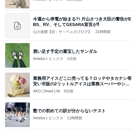
今週から停電が始まる?! 片山さつき大臣の警告がE
BS、RV、そしてGESARA宣言が⁈
心の道標【旧：ヤ～ベェのブログ】
21時間前
買い足す予定の重宝したサンダル
Amebaトピックス
1日前
業務用アイスどこに売ってる？ロッテやタカナシ等
安い市販の2リットルアイスは業務スーパーやシャ
トレ
AKO | Smart Life
9日前
塾での初めての訳が分からないテスト
Amebaトピックス
11時間前