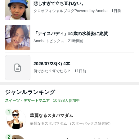
悲しすぎて立ち直れない。
クロオフィシャルブログPowered by Ameba
1日前
「ナイスバディ」51歳の水着姿に絶賛
Amebaトピックス
21時間前
2026/07/28(K) 4本
何でかな？何でだろ？
11日前
ジャンルランキング
スイーツ・デザートマニア
10,938人参加中
1
華麗なるスタバマダム
華麗なるスタバマダム （スターバックス研究家）
2