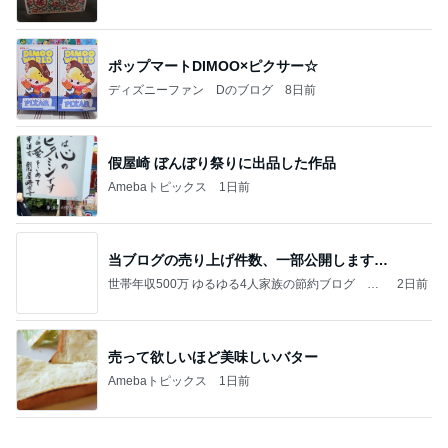
ポップマートDIMOO×ピクサー☆
ディズニーファン Dのブログ
8日前
假屋崎 ぼんぼり祭りに出品した作品
Amebaトピックス
1日前
当ブログの売り上げ件数、一部公開します…
世帯年収500万 ゆるゆる4人家族の節約ブログ 〜
2日前
ケチ旦那と金銭感覚マヒ嫁の日々〜
売って欲しいほど美味しいバター
Amebaトピックス
1日前