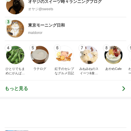
オヤジのスイーツ時々ランニングブログ
オヤジ@sweets
3
東京モーニング日和
maldoror
4
5
6
7
8
ひとりでもま
ラテログ
紅子のセレブ
みねみねのス
あやめCafe
めにがんばる
なグルメ日記
イーツ&食パ
ブログ
ンブログ❤️
もっと見る