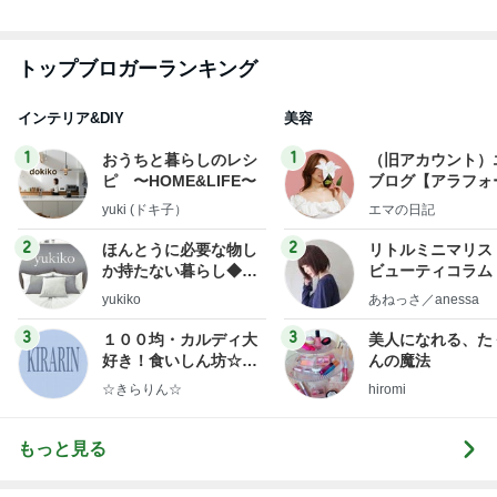
トップブロガーランキング
インテリア&DIY
美容
1
1
おうちと暮らしのレシ
（旧アカウント）
ピ 〜HOME&LIFE〜
ブログ【アラフォ
社売却セカンドラ
yuki (ドキ子）
エマの日記
フ】
2
2
ほんとうに必要な物し
リトルミニマリス
か持たない暮らし◆Ke
ビューティコラム 
ep Life Simple◆〜イ
little minimalist'
yukiko
あねっさ／anessa
ンテリアのきろく〜
uty colum
3
3
１００均・カルディ大
美人になれる、た
好き！食いしん坊☆き
んの魔法
らりん☆のブログ
☆きらりん☆
hiromi
もっと見る