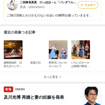
二胡奏者真真 のっほほ～ん「パンダフル」な時間
フォロー
真真（shinnshinn）
二胡の演奏とかけがえのない出会いの瞬間を綴っていきます。
最近の画像つき記事
楊興新師匠 21
慰霊の日
野田市いちいの
いちいのホール
回七夕コンサー
ホールにて
は将棋の聖地で
ト
した
もっと見る
速報
ABEMA
及川光博 再婚と妻の妊娠を発表