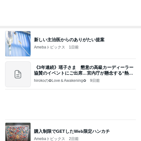
新しい主治医からのありがたい提案
Amebaトピックス
1日前
《3年連続》瑶子さま 懇意の高級カーディーラー
協賛のイベントにご出席…宮内庁が懸念する“熱心
すぎ
hirokoの✿Love＆Awakening✿
9日前
購入制限でGETしたWeb限定ハンカチ
Amebaトピックス
2日前