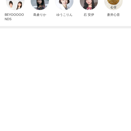
BEYOOOOO
島倉りか
ゆうこりん
石 安伊
蒼井心音
NDS