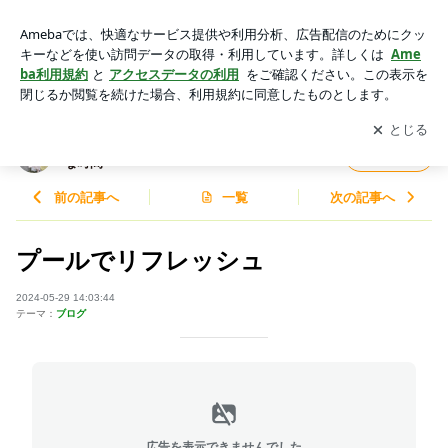
プールでリフレッシュ | 二胡奏者真真 のっほほ～ん「パンダ
フル」な時間
アプリをダウンロードして
ブログの更新通知
を受け取りまし
開く
ょう。
二胡奏者真真 のっほほ～ん「パンダフル」
フォロー
な時間
前の記事へ
一覧
次の記事へ
プールでリフレッシュ
2024-05-29 14:03:44
テーマ：
ブログ
広告を表示できませんでした