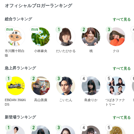
オフィシャルブロガーランキング
総合ランキング
すべて見る
1
2
3
市川團十郎白
小林麻央
だいたひかる
桃
クロ
猿
急上昇ランキング
すべて見る
1
2
3
4
5
EBiDAN 39&Ki
高山善廣
こいたん
島倉りか
つばきファク
DS
トリー
新登場ランキング
すべて見る
1
2
3
4
5