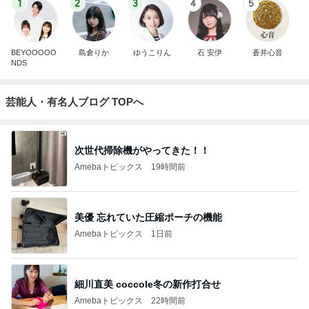
1
2
3
4
5
BEYOOOOO
島倉りか
ゆうこりん
石 安伊
蒼井心音
NDS
芸能人・有名人ブログ TOPへ
次世代掃除機がやってきた！！
Amebaトピックス
19時間前
美優 忘れていた圧縮ポーチの機能
Amebaトピックス
1日前
細川直美 coccole冬の新作打合せ
Amebaトピックス
22時間前