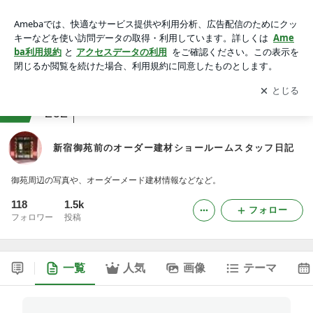
新宿御苑前のオーダー建材ショールームスタッフ日記
アプリをダウンロードして
ブログの更新通知
を受け取りまし
開く
ょう。
ranking
会社・広報ジャンル
262
新宿御苑前のオーダー建材ショールームスタッフ日記
御苑周辺の写真や、オーダーメード建材情報などなど。
118
1.5k
フォロー
フォロワー
投稿
一覧
人気
画像
テーマ