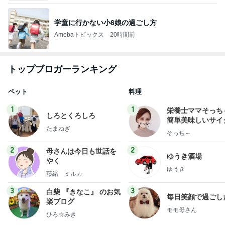
学童に行かない小6娘の過ごし方
Amebaトピックス
20時間前
トップブロガーランキング
ペット
料理
1
1
栄養士ママそっち
しろとくろしろ
簡単美味しいサイ
たまねぎ
献立
そっち～
2
2
母さんは今日も世話を
ゆうき酒場
やく
ゆうき
藤緒 ミルカ
3
3
白柴 『きなこ』 のお気
毎日笑顔で過ごし
楽ブログ
モモ母さん
ひろ☆みき