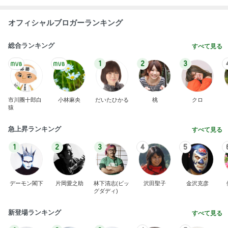
オフィシャルブロガーランキング
総合ランキング
すべて見る
1
2
3
市川團十郎白
小林麻央
だいたひかる
桃
クロ
猿
急上昇ランキング
すべて見る
1
2
3
4
5
デーモン閣下
片岡愛之助
林下清志(ビッ
沢田聖子
金沢克彦
グダディ)
新登場ランキング
すべて見る