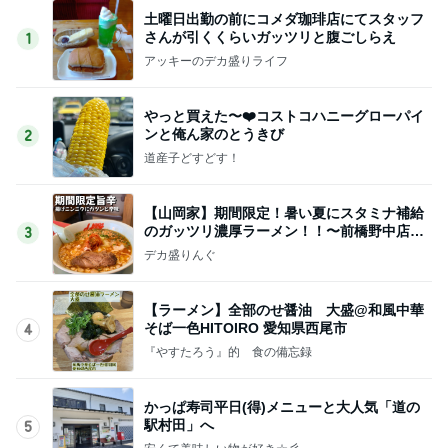
土曜日出勤の前にコメダ珈琲店にてスタッフ
さんが引くくらいガッツリと腹ごしらえ
1
アッキーのデカ盛りライフ
やっと買えた〜❤️コストコハニーグローパイ
ンと俺ん家のとうきび
2
道産子どすどす！
【山岡家】期間限定！暑い夏にスタミナ補給
のガッツリ濃厚ラーメン！！〜前橋野中店さ
3
ん〜
デカ盛りんぐ
【ラーメン】全部のせ醤油 大盛@和風中華
そば一色HITOIRO 愛知県西尾市
4
『やすたろう』的 食の備忘録
かっぱ寿司平日(得)メニューと大人気「道の
駅村田」へ
5