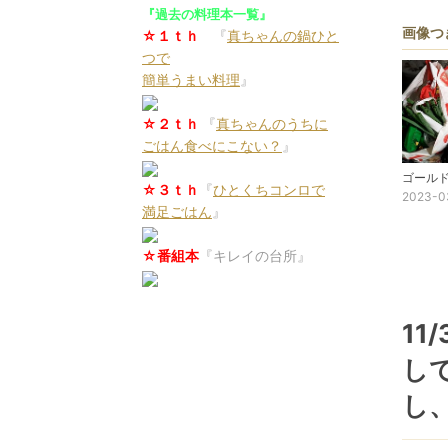
『過去の料理本一覧』
画像つ
☆１ｔｈ
『
真ちゃんの鍋ひと
つで
簡単うまい料理
』
☆２ｔｈ
『
真ちゃんのうちに
ごはん食べにこない？
』
☆３ｔｈ
『
ひとくちコンロで
2023-0
満足ごはん
』
☆番組本
『キレイの台所』
11
し
し、