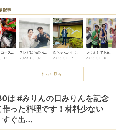
き記事
ゴールドコースト合宿
テレビ出演のおしらせ
真ちゃんと行く！金沢開運ツアーレポ①
明けましておめでとうございます！
3-12
2023-03-07
2023-01-12
2023-01-10
もっと見る
/30は #みりんの日みりんを記念
て作った料理です！材料少ない
すぐ出...