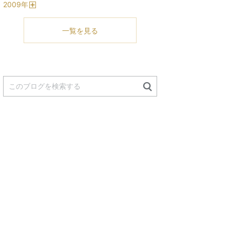
2009
年
く
開
く
一覧を見る