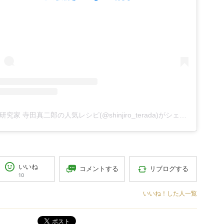
料理研究家 寺田真二郎の人気レシピ(@shinjiro_terada)がシェアした投稿
いいね
コメントする
リブログする
10
いいね！した人一覧
ポスト