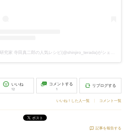
料理研究家 寺田真二郎の人気レシピ(@shinjiro_terada)がシェアした投稿
コメントする
いいね
リブログする
1
12
いいね！した人一覧
コメント一覧
ポスト
記事を報告する