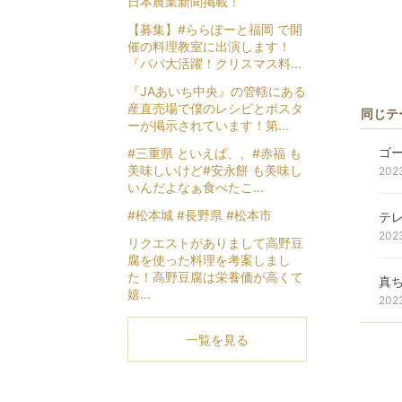
日本農業新聞掲載！
【募集】#ららぽーと福岡 で開
催の料理教室に出演します！
『パパ大活躍！クリスマス料...
『JAあいち中央』の管轄にある
産直売場で僕のレシピとポスタ
同じテ
ーが掲示されています！第...
ゴ
#三重県 といえば、、#赤福 も
美味しいけど#安永餅 も美味し
202
いんだよなぁ食べたこ...
#松本城 #長野県 #松本市
テ
202
リクエストがありまして高野豆
腐を使った料理を考案しまし
た！高野豆腐は栄養価が高くて
真
嬉...
202
一覧を見る