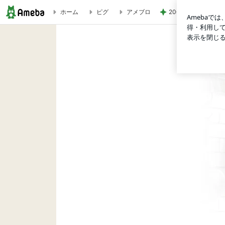
20年前から知って
ホーム
ピグ
アメブロ
料理研究家・寺田真二郎の日記 Powered by Ameba -3ペー