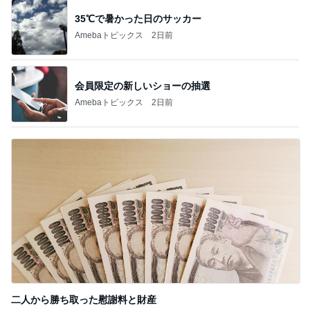
Amebaトピックス
1日前
記事を読む
過去一だったホテルの豪華ビュッフェ
Amebaトピックス
15時間前
広川ひかる 驚く甘さのトウモロコシ
Amebaトピックス
2日前
我が家のクレーンゲームの戦利品
Amebaトピックス
17時間前