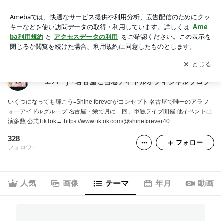
スケジュール｜永遠のアラフォーアイドルShine4ever(シャイ
ンフォーエバー)・名古屋ご当地アイドルオフィシャルブログ
アプリをダウンロードして
ブログの更新通知
を受け取りまし
開く
ょう。
永遠のアラフォーアイドルShine4ever(シャインフォ
ーエバー)・名古屋ご当地アイドルオフィシャルブログ
いくつになっても輝こう=Shine foreverがコンセプト 名古屋で唯一のアラフ
ォーアイドルグループ 名古屋・栄で月に一回、単独ライブ開催 他イベント出
演多数 公式TikTok→ https://www.tiktok.com/@shineforever40
328
フォロー
フォロワー
人気
画像
テーマ
年月
動画