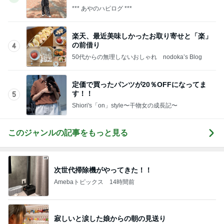
*** あやのハピログ ***
楽天、最近美味しかったお取り寄せと「楽」
の前借り
4
50代からの無理しないおしゃれ nodoka’s Blog
定価で買ったパンツが20％OFFになってま
す！！
5
Shiori's「on」style〜干物女の成長記〜
このジャンルの記事をもっと見る
次世代掃除機がやってきた！！
Amebaトピックス
14時間前
寂しいと涙した娘からの朝の見送り