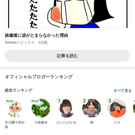
抜歯後に涙がとまらなかった理由
Amebaトピックス
2日前
記事を読む
オフィシャルブロガーランキング
総合ランキング
すべて見る
1
2
3
市川團十郎白
小林麻央
だいたひかる
桃
クロ
猿