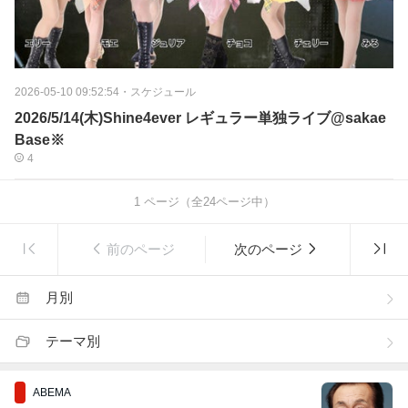
2026-05-10 09:52:54
・
スケジュール
2026/5/14(木)Shine4ever レギュラー単独ライブ@sakae
Base※
4
1
ページ（全
24
ページ中）
前のページ
次のページ
月別
テーマ別
ABEMA