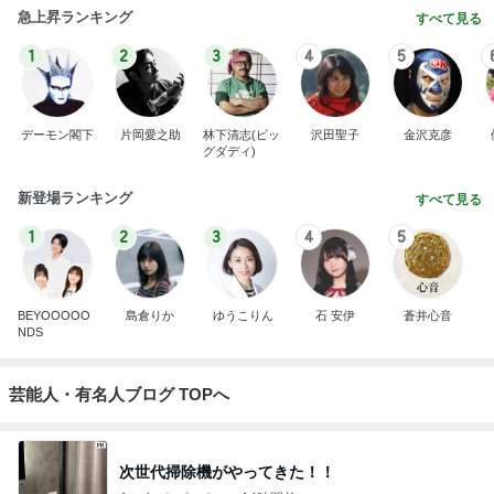
急上昇ランキング
すべて見る
1
2
3
4
5
デーモン閣下
片岡愛之助
林下清志(ビッ
沢田聖子
金沢克彦
グダディ)
新登場ランキング
すべて見る
1
2
3
4
5
BEYOOOOO
島倉りか
ゆうこりん
石 安伊
蒼井心音
NDS
芸能人・有名人ブログ TOPへ
次世代掃除機がやってきた！！