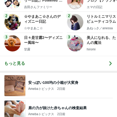
リー日記」Powered b
ブログ【アラフォ
y Ameba 吉田さんファ
社売却セカンドラ
吉田さんファミリー
エマの日記
ミリーオフィシャルブ
フ】
ログ
2
2
☆やまあこ☆さんのデ
リトルミニマリス
ィズニー日記
ビューティコラム 
little minimalist'
☆やまあこ☆
あねっさ／anessa
uty colum
3
3
日々是甘露2〜ディズニ
美人になれる、た
ー風味〜
んの魔法
甘露
hiromi
もっと見る
安っぽい100均の小箱が大変身
Amebaトピックス
2日前
肩の力が抜けた赤ちゃんの検査結果
Amebaトピックス
2日前