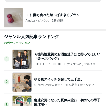
モト 妻も食べた酸っぱすぎるプラム
Amebaトピックス
22時間前
ジャンル人気記事ランキング
30代〜ファッション
★機能性重視のお洒落迷子ほど持ってほしい
「楽〜だバッグ」
1
TOKYO REAL CLOTHES 大人世代のリアルクロー
ズ
やる気スイッチを探して三千里。
2
40代からの大人カジュアルを品良く着こなすファ
ッションブログ
急遽変更になった夏休み旅行、初めての甲子
園球場へ
3