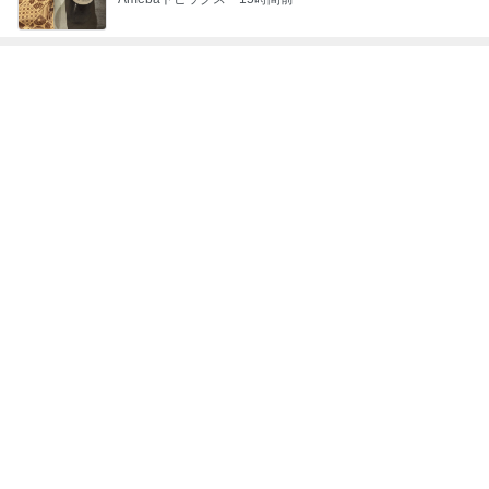
神がかってる掃除機
Amebaトピックス
14時間前
営業終了を控えたバリ島の我が家
Amebaトピックス
2日前
映画の前にワクワクする腹ごしらえ
Amebaトピックス
2日前