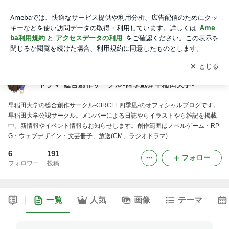
SHIKINAGI BLOG by ノベルゲーム・RPG・ラジオドラマ 総
合創作サークル-四季凪@早稲田大学-
アプリをダウンロードして
ブログの更新通知
を受け取りまし
開く
ょう。
SHIKINAGI BLOG by ノベルゲーム・RPG・ラジオ
ドラマ 総合創作サークル-四季凪@早稲田大学-
早稲田大学の総合創作サークル-CIRCLE四季凪-のオフィシャルブログです。
早稲田大学公認サークル。メンバーによる日誌やらイラストやら雑記を掲載
中。新情報やイベント情報もお知らせします。創作範囲はノベルゲーム・RP
G・ウェブデザイン・文芸冊子、放送(CM、ラジオドラマ)
6
191
フォロー
フォロワー
投稿
一覧
人気
画像
テーマ