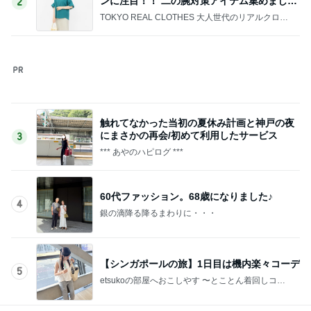
記事を読む
ソファがなくくっつけない二人
Amebaトピックス
1日前
若乃花の妻 母からの551のアイス
Amebaトピックス
21時間前
EPSとBPS両方の右肩上がり
Amebaトピックス
22時間前
妄想でたっぷり楽しんだ夏休み
Amebaトピックス
1日前