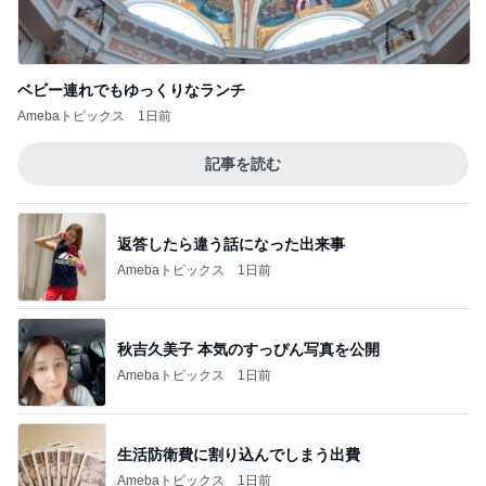
まだ暑すぎるけど、、for/c展示会レポ／新色
出てるー！
1
40代からの大人カジュアルを品良く着こなすファ
ッションブログ
★大人の二の腕対策は肩＆腕まわりのデザイ
ンに注目！！ 二の腕対策アイテム集めました
2
♪
TOKYO REAL CLOTHES 大人世代のリアルクロー
ズ
触れてなかった当初の夏休み計画と神戸の夜
にまさかの再会/初めて利用したサービス
3
*** あやのハピログ ***
60代ファッション。68歳になりました♪
4
銀の滴降る降るまわりに・・・
【シンガポールの旅】1日目は機内楽々コーデ
5
etsukoの部屋へおこしやす 〜とことん着回しコー