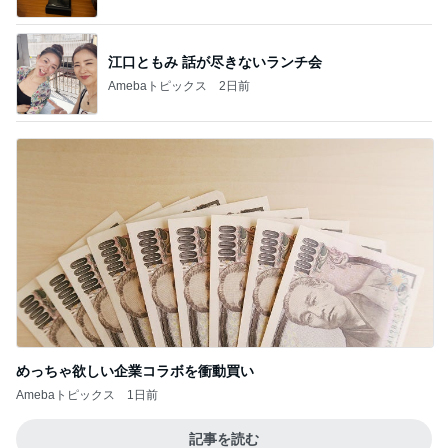
オフィシャルブロガーランキング
総合ランキング
すべて見る
1
2
3
市川團十郎白
小林麻央
だいたひかる
桃
クロ
猿
急上昇ランキング
すべて見る
1
2
3
4
5
加藤紀子
Sakurashimeji
真飛聖
尼子勝紀
モーニング
娘。'26 天気組
新登場ランキング
すべて見る