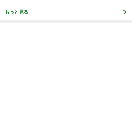
もっと見る
嫌な気持ちを夜にリセットする努力
Amebaトピックス
1日前
だいた 実家での晩ご飯と梅シソ
Amebaトピックス
2日前
優しくするより塩を刷り込む夫
Amebaトピックス
1日前
神がかってる掃除機
Amebaトピックス
19時間前