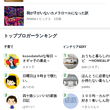
我が子がいないカメラロールになった訳
Amebaトピックス
1日前
トップブロガーランキング
子育て
インテリア&DIY
1
1
kosodatefulな毎日 ～
おうちと暮らしの
オギャ子の暴走～
ピ 〜HOME&LI
オギャ子
yuki (ドキ子）
2
2
日曜日は９時まで寝た
ほんとうに必要な
い。
か持たない暮らし
ep Life Simple
あべかわ
yukiko
ンテリアのきろく
3
3
四十路シンパパの家族
１００均・カルデ
日記
好き！食いしん坊
らりん☆のブログ
はやパパ
☆きらりん☆