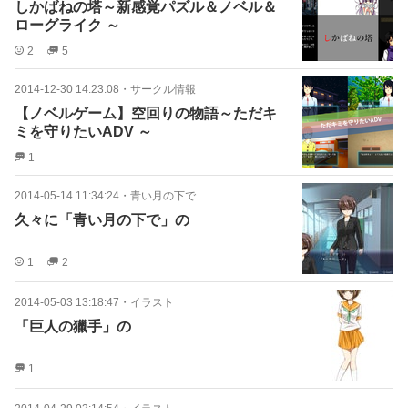
しかばねの塔～新感覚パズル＆ノベル＆
ローグライク ～
2
5
2014-12-30 14:23:08
・
サークル情報
【ノベルゲーム】空回りの物語～ただキ
ミを守りたいADV ～
1
2014-05-14 11:34:24
・
青い月の下で
久々に「青い月の下で」の
1
2
2014-05-03 13:18:47
・
イラスト
「巨人の獵手」の
1