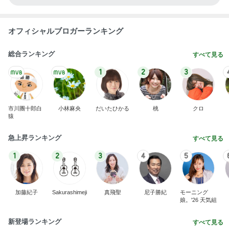
1
2
3
4
5
BEYOOOOO
ゆうこりん
島倉りか
MOMIママ
石 安伊
NDS
芸能人・有名人ブログ TOPへ
神がかってる掃除機
Amebaトピックス
19時間前
椅子を洗ってくれたオットに感謝
Amebaトピックス
1日前
義父の手術がまだ決まらない理由
Amebaトピックス
1日前