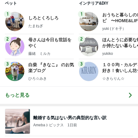
ペット
インテリア&DIY
1
1
おうちと暮らしの
しろとくろしろ
ピ 〜HOME&LI
たまねぎ
yuki (ドキ子）
2
2
母さんは今日も世話を
ほんとうに必要な
やく
か持たない暮らし
ep Life Simple
藤緒 ミルカ
yukiko
ンテリアのきろく
3
3
白柴 『きなこ』 のお気
１００均・カルデ
楽ブログ
好き！食いしん坊
らりん☆のブログ
ひろ☆みき
☆きらりん☆
もっと見る
離婚する気はない男の典型的な言い訳
Amebaトピックス
1日前