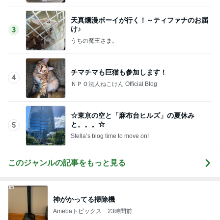
天真爛漫ボーイが行く！～ティファナのお届
け♪
3
うちの魔王さま。
チマチマも巨猫も参加します！
4
ＮＰＯ法人ねこけん Official Blog
☆東京の空と「麻布台ヒルズ」の夏休み
と。。。☆
5
Stella’s blog time to move on!
このジャンルの記事をもっと見る
神がかってる掃除機
Amebaトピックス
23時間前