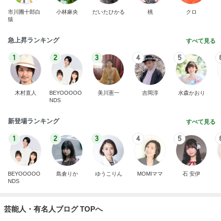
市川團十郎白
小林麻央
だいたひかる
桃
クロ
猿
急上昇ランキング
すべて見る
1
2
3
4
5
木村直人
BEYOOOOO
美川憲一
吉岡淳
水森かおり
NDS
新登場ランキング
すべて見る
1
2
3
4
5
BEYOOOOO
島倉りか
ゆうこりん
MOMIママ
石 安伊
NDS
芸能人・有名人ブログ TOPへ