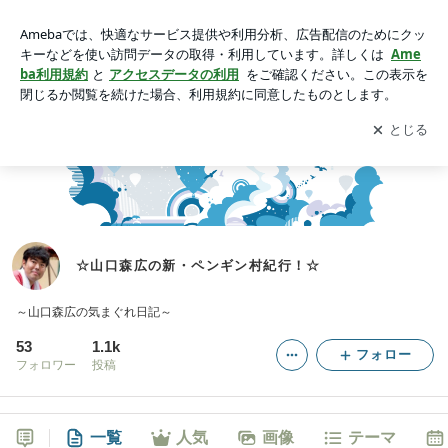
☆山口森広の新・ペンギン村紀行！☆
アプリをダウンロードして
ブログの更新通知
を受け取りまし
開く
ょう。
☆山口森広の新・ペンギン村紀行！☆
～山口森広の気まぐれ日記～
53
1.1k
フォロー
フォロワー
投稿
一覧
人気
画像
テーマ