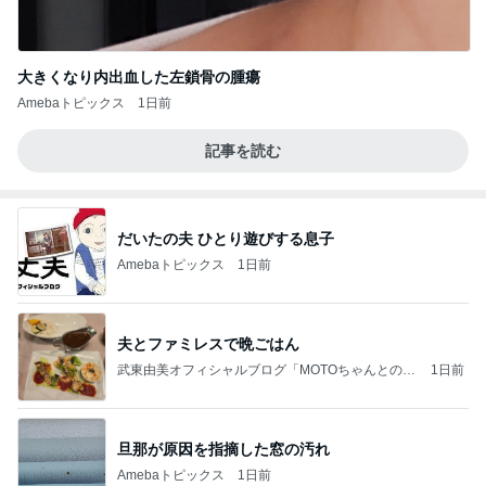
大きくなり内出血した左鎖骨の腫瘍
Amebaトピックス
1日前
記事を読む
だいたの夫 ひとり遊びする息子
Amebaトピックス
1日前
夫とファミレスで晩ごはん
武東由美オフィシャルブログ「MOTOちゃんとのは
1日前
っぴぃな毎日」Powered by Ameba
旦那が原因を指摘した窓の汚れ
Amebaトピックス
1日前