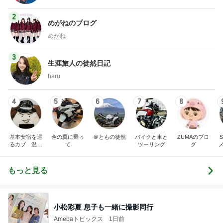
2
めがねのブログ
めがね
3
生涯旅人の徒然日記
haru
4
5
6
7
8
基本安宿を巡
金の翼に乗っ
＠ともの徒然
バイクと車と
ZUMAのブロ
るカブ 温泉
て
ツーリング
グ
安宿探究中
もっと見る
小松彩夏 息子も一緒に撮影同行
Amebaトピックス
1日前