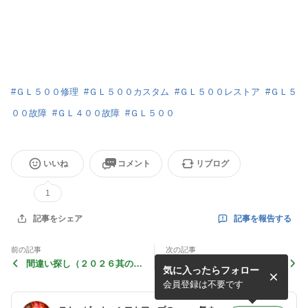
#
ＧＬ５００修理
#
ＧＬ５００カスタム
#
ＧＬ５００レストア
#
ＧＬ５
００故障
#
ＧＬ４００故障
#
ＧＬ５００
いいね
コメント
リブログ
1
記事を報告する
記事をシェア
前の記事
次の記事
間違い探し（２０２６其の
GL500をご存じですか？
気に入ったらフォロー
参）
会員登録は不要です