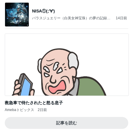
NISA①(;'∀')
パラスジュエリー（白美女神宝珠）の夢の記録
14日前
（続編）
救急車で待たされたと怒る息子
Amebaトピックス
2日前
記事を読む