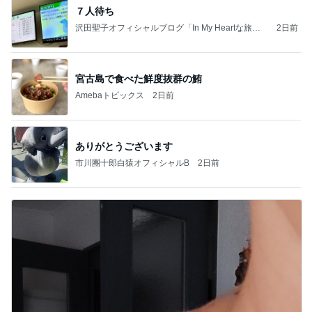
７人待ち
沢田聖子オフィシャルブログ「In My Heartな旅日
2日前
記」by Ameba
宮古島で食べた鮮度抜群の鮪
Amebaトピックス
2日前
ありがとうございます
市川團十郎白猿オフィシャルB
2日前