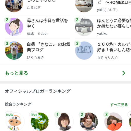
ピ 〜HOME&LI
たまねぎ
yuki (ドキ子）
2
2
母さんは今日も世話を
ほんとうに必要な
やく
か持たない暮らし
ep Life Simple
藤緒 ミルカ
yukiko
ンテリアのきろく
3
3
白柴 『きなこ』 のお気
１００均・カルデ
楽ブログ
好き！食いしん坊
らりん☆のブログ
ひろ☆みき
☆きらりん☆
もっと見る
オフィシャルブロガーランキング
総合ランキング
すべて見る
1
2
3