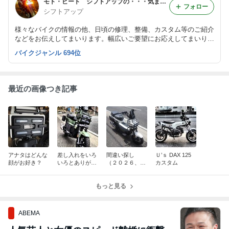
モト・ビート シフトアップの・・・気まぐれ更新日記！
フォロー
シフトアップ
様々なバイクの情報の他、日頃の修理、整備、カスタム等のご紹介
などをお伝えしてまいります。幅広いご要望にお応えしてまいりま
す！バイクは買ってからが長～いお付き合い！お買い求めもどうぞ
バイクジャンル 694位
シフトアップで！
最近の画像つき記事
アナタはどんな
差し入れをいろ
間違い探し
Ｕ’ｓ DAX 125
顔がお好き？
いろとありがと
（２０２６、７
カスタム
うございます。
月）
もっと見る
ABEMA