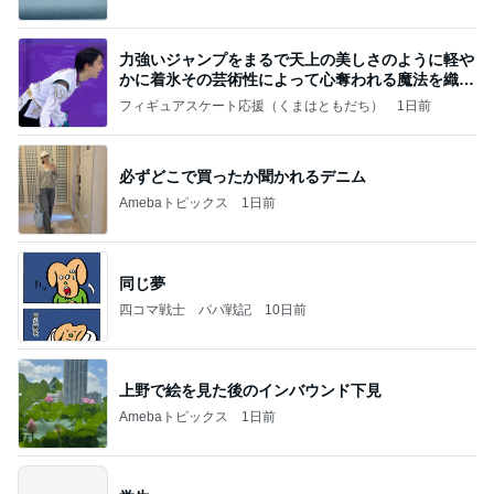
力強いジャンプをまるで天上の美しさのように軽や
かに着氷その芸術性によって心奪われる魔法を織り
なす
フィギュアスケート応援（くまはともだち）
1日前
必ずどこで買ったか聞かれるデニム
Amebaトピックス
1日前
同じ夢
四コマ戦士 パパ戦記
10日前
上野で絵を見た後のインバウンド下見
Amebaトピックス
1日前