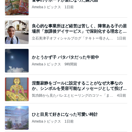
Amebaトピックス
1日前
良心的な事業所ほど経営は苦しく、障害ある子の居
場所「放課後デイサービス」で深刻化する理念と現
実の
立石美津子オフィシャルブログ「テキトー母さんの
1日前
すすめ」Powered by Ameba
かとうかず子 バタバタだった午前中
Amebaトピックス
9時間前
涅槃寂静をゴールに設定することがなぜ大事なの
か、シンボルを受容可能なメッセージとして投げる
ことが
気功師から見たバレエとヒーリングのコツ～「まと
4日前
いのば」ブログ
ひと目見て好きになった可愛い時計
Amebaトピックス
1日前