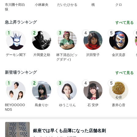
市川團十郎白
小林麻央
だいたひかる
桃
クロ
猿
急上昇ランキング
すべて見る
1
2
3
4
5
デーモン閣下
片岡愛之助
林下清志(ビッ
沢田聖子
金沢克彦
グダディ)
新登場ランキング
すべて見る
1
2
3
4
5
BEYOOOOO
島倉りか
ゆうこりん
石 安伊
蒼井心音
NDS
銀座では早くも品薄になった店舗名刺