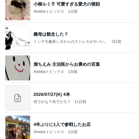
小柳ルミ子 可愛すぎる愛犬の寝顔
Amebaトピックス
1日前
義母は観念した？
トンデモ義母ンヌからのストレスがヤバい。
2日前
堀ちえみ 主治医からお褒めの言葉
Amebaトピックス
1日前
2026/07/27(K) 4本
何でかな？何でだろ？
11日前
4年ぶりに1人で参戦したお店
Amebaトピックス
1日前