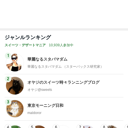
1
1
「吉田さんちのファミ
おうちと暮らしの
リー日記」Powered b
ピ 〜HOME&LI
y Ameba 吉田さんファ
吉田さんファミリー
yuki (ドキ子）
ミリーオフィシャルブ
ログ
2
2
☆やまあこ☆さんのデ
ほんとうに必要な
ィズニー日記
か持たない暮らし
ep Life Simple
☆やまあこ☆
yukiko
ンテリアのきろく
3
3
日々是甘露2〜ディズニ
１００均・カルデ
ー風味〜
好き！食いしん坊
らりん☆のブログ
甘露
☆きらりん☆
もっと見る
オフィシャルブロガーランキング
総合ランキング
すべて見る
1
2
3