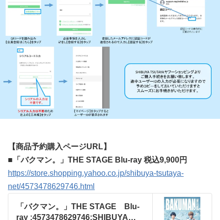
【商品予約購入ページURL】
■「バクマン。」THE STAGE Blu-ray 税込9,900円
https://store.shopping.yahoo.co.jp/shibuya-tsutaya-
net/4573478629746.html
「バクマン。」THE STAGE Blu-
ray :4573478629746:SHIBUYA