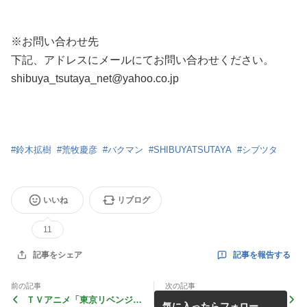
※お問い合わせ先
下記、アドレスにメールにてお問い合わせください。
shibuya_tsutaya_net@yahoo.co.jp
#
鈴木拡樹
#
荒牧慶彦
#
バクマン
#
SHIBUYATSUTAYA
#
シブツタ
いいね
リブログ
11
記事を報告する
記事をシェア
前の記事
次の記事
ＴＶアニメ「東京リベンジャ
【イベント】『森 日菜美 1st
気に入ったらフォロー