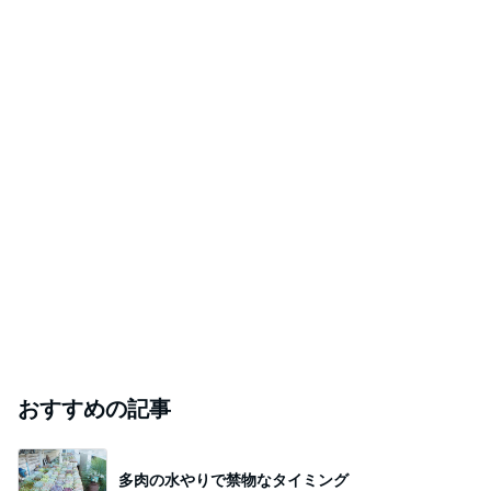
Amebaトピックス
16時間前
ありがとうございます
市川團十郎白猿オフィシャルB
3日前
柴咲コウ 喜びの報告に芸能界からも祝福
Amebaトピックス
20時間前
斎藤元彦がぶらぶら動画のアップを止めた
Bank of Dreamの公営競技はどこへ行く
9日前
ジャンルランキング
スイーツ・デザートマニア
10,939人参加中
1
華麗なるスタバマダム