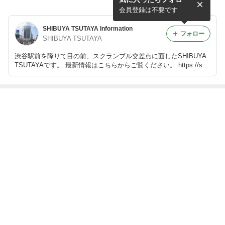
ーズ」コラボカフェ開催記念
写真集 もりだくさん。』 発
キャンペーンのお知らせ
売記念 個別オンラインイベ
会員登録は不要です
ント
SHIBUYA TSUTAYA Information
フォロー
SHIBUYA TSUTAYA
渋谷駅前を降りて目の前、スクランブル交差点に面したSHIBUYA
TSUTAYAです。 最新情報はこちらからご覧ください。 https://shi
buyatsutaya.tsite.jp/
最近の画像つき記事
【ツタコネ第39
MAZZEL 2nd S
【キャンペー
【キャンペー
弾】KALMA ×
G『Carnival』
ン】さくらしめ
ン】BUDDiiS 1s
ツタコネ 展開決
の発売を記念し
じニューアルバ
t Albumリリース
定！
てシブツタにて
ムにシブツタ限
を記念して店頭
特別企画の開催
もっと見る
定特典が決定！
キャンペーンが
が決定！
決定！
ABEMA