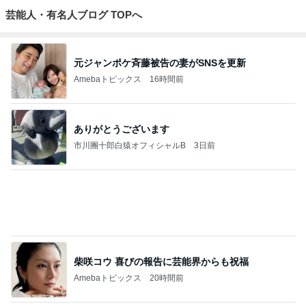
Amebaトピックス
2日前
水漏れしたシャワーへのシーラント
Amebaトピックス
2日前
かとうかず子 夕張メロンと勘違い
Amebaトピックス
2日前
次世代掃除機がやってきた！！
Amebaトピックス
11時間前
團十郎 これから泳ぐ朝の時間
Amebaトピックス
2日前