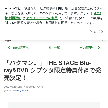
「バクマン。」THE STAGE Blu-ray&DVD シブツタ限定特典
付きで発売決定！ | SHIBUYA TSUTAYA Information
アプリをダウンロードして
ブログの更新通知
を受け取りまし
開く
ょう。
SHIBUYA TSUTAYA Information
フォロー
前の記事へ
一覧
次の記事へ
「バクマン。」THE STAGE Blu-
ray&DVD シブツタ限定特典付きで発
売決定！
2022年02月15日(火) 02時59分00秒
テーマ：
shibuya2.5d