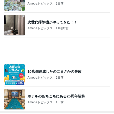
華麗なるスタバマダム （スターバックス研究家）
2
オヤジのスイーツ時々ランニングブログ
オヤジ@sweets
3
東京モーニング日和
maldoror
4
5
6
7
8
ひとりでもま
ラテログ
紅子のセレブ
みねみねのス
あやめCafe
めにがんばる
なグルメ日記
イーツ&食パ
ブログ
ンブログ❤️
もっと見る
彼女を守るための慰謝料減額の頼み