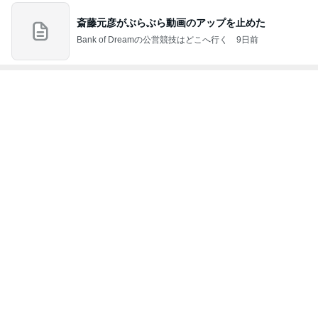
夫婦喧嘩でマザコンを自白した夫弟
Amebaトピックス
2日前
記事を読む
トップブロガーランキング
旅行
インテリア&DIY