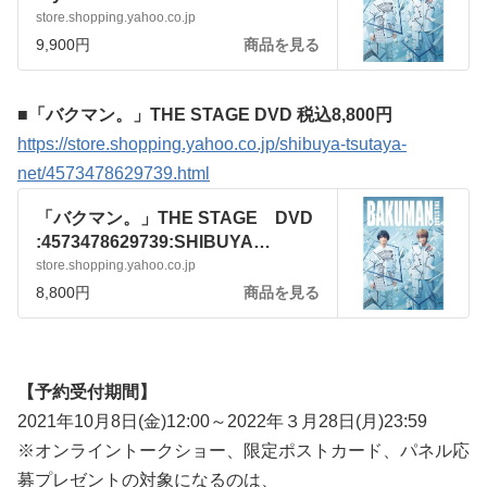
TSUTAYA - 通販 - Yahoo!ショッピ
store.shopping.yahoo.co.jp
ング
9,900円
商品を見る
■「バクマン。」THE STAGE DVD 税込8,800円
https://store.shopping.yahoo.co.jp/shibuya-tsutaya-
net/4573478629739.html
「バクマン。」THE STAGE DVD
:4573478629739:SHIBUYA
TSUTAYA - 通販 - Yahoo!ショッピ
store.shopping.yahoo.co.jp
ング
8,800円
商品を見る
【予約受付期間】
2021年10月8日(金)12:00～2022年３月28日(月)23:59
※オンライントークショー、限定ポストカード、パネル応
募プレゼントの対象になるのは、