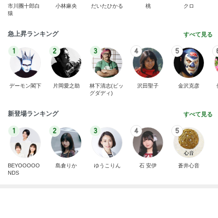
Amebaトピックス
2日前
同じ夢
四コマ戦士 パパ戦記
10日前
若乃花 バキバキの体をマッサージ
Amebaトピックス
2日前
力強いジャンプをまるで天上の美しさのように軽や
かに着氷その芸術性によって心奪われる魔法を織り
なす
フィギュアスケート応援（くまはともだち）
2日前