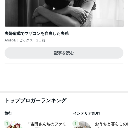
沢田聖子オフィシャルブログ「In My Heartな旅日
3日前
記」by Ameba
急に暑くなった午後のギラギラ太陽
Amebaトピックス
1日前
記事を読む