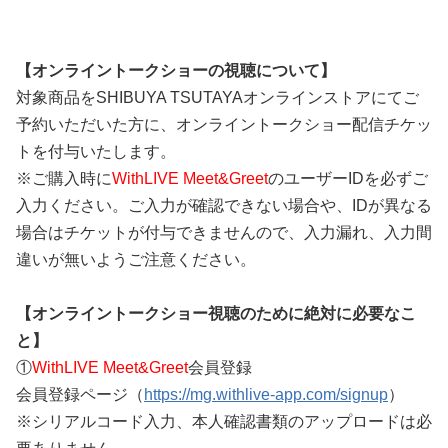
【オンライントークショーの視聴について】
対象商品をSHIBUYA TSUTAYAオンラインストアにてご
予約いただいた方に、オンライントークショー配信チケッ
トを付与いたします。
※ご購入時に
WithLIVE Meet&Greet
のユーザーIDを必ずご
入力ください。ご入力が確認できない場合や、IDが異なる
場合はチケットが付与できませんので、入力漏れ、入力間
違いが無いようご注意ください。
【オンライントークショー視聴のために絶対に必要なこ
と】
①
WithLIVE Meet&Greet
会員登録
会員登録ページ（
https://mg.withlive-app.com/signup
）
※シリアルコード入力、本人確認書類のアップロードは必