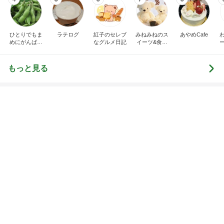
市川團十郎白
小林麻央
だいたひかる
桃
クロ
猿
急上昇ランキング
すべて見る
1
2
3
4
5
デーモン閣下
片岡愛之助
林下清志(ビッ
沢田聖子
金沢克彦
グダディ)
新登場ランキング
すべて見る
1
2
3
4
5
BEYOOOOO
島倉りか
ゆうこりん
石 安伊
蒼井心音
NDS