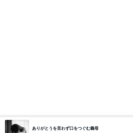
川崎希 感謝を込めたポストカード
Amebaトピックス
2日前
義母は観念した？
トンデモ義母ンヌからのストレスがヤバい。
3日前
長女が買ってもらった爆買いのモノ
Amebaトピックス
1日前
夫とファミレスで晩ごはん
武東由美オフィシャルブログ「MOTOちゃんとのは
1日前