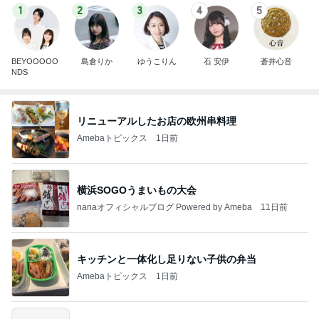
1
2
3
4
5
BEYOOOOO
島倉りか
ゆうこりん
石 安伊
蒼井心音
NDS
リニューアルしたお店の欧州串料理
Amebaトピックス
1日前
横浜SOGOうまいもの大会
nanaオフィシャルブログ Powered by Ameba
11日前
キッチンと一体化し足りない子供の弁当
Amebaトピックス
1日前