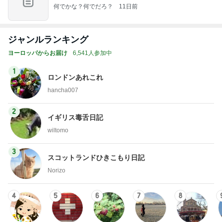
何でかな？何でだろ？
11日前
ジャンルランキング
ヨーロッパからお届け
6,541人参加中
1
ロンドンあれこれ
hancha007
2
イギリス毒舌日記
wiltomo
3
スコットランドひきこもり日記
Norizo
4
5
6
7
8