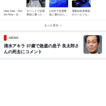
Uber Eats・Roc
モペットで交通
LUUPで交通事
電動自転車事故
ket Now・出前
事故に遭った際
故に遭われた方
のリハビリも当
館などの配達中
は当院まですぐ
へ｜早めの受診
院まで！交通事
に交通事故に遭
にご連絡くださ
が後遺症や補償
故治療院☆渋谷
われた方へ/渋谷
い！渋谷アクア
もっと見る
に大きく影響し
アクア整骨院☆
アクア
整骨院/事故リハ
ます
労災取扱☆事故
ビリ/むち
リハビリ
ABEMA
清水アキラ 37歳で急逝の息子 良太郎さ
んの死去にコメント