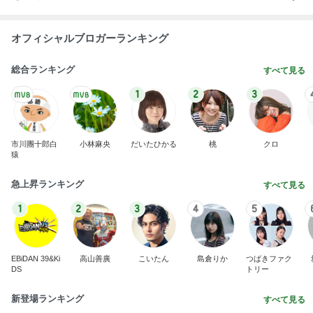
オフィシャルブロガーランキング
総合ランキング
すべて見る
1
2
3
市川團十郎白
小林麻央
だいたひかる
桃
クロ
猿
急上昇ランキング
すべて見る
1
2
3
4
5
EBiDAN 39&Ki
高山善廣
こいたん
島倉りか
つばきファク
DS
トリー
新登場ランキング
すべて見る