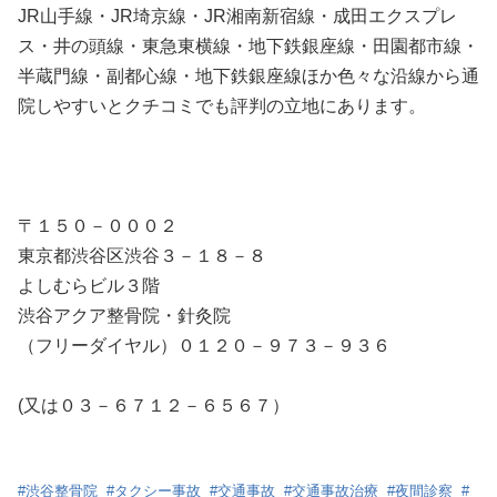
JR山手線・JR埼京線・JR湘南新宿線・成田エクスプレ
ス・井の頭線・東急東横線・地下鉄銀座線・田園都市線・
半蔵門線・副都心線・地下鉄銀座線ほか色々な沿線から通
院しやすいとクチコミでも評判の立地にあります。
〒１５０－０００２
東京都渋谷区渋谷３－１８－８
よしむらビル３階
渋谷アクア整骨院・針灸院
（フリーダイヤル）０１２０－９７３－９３６
(又は０３－６７１２－６５６７）
#
渋谷整骨院
#
タクシー事故
#
交通事故
#
交通事故治療
#
夜間診察
#