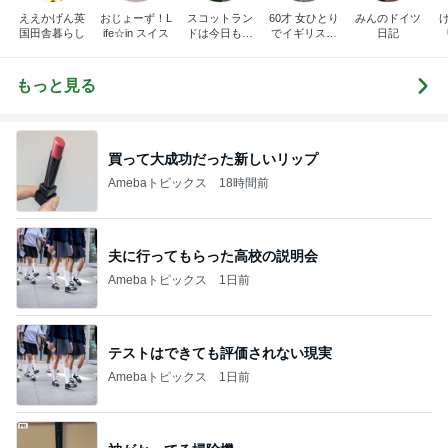
ええかげん英
おじょーず！L
スコットラン
60才 女ひとり
みんのドイツ
国田舎暮らし
ife☆in スイス
ドは今日も曇
でイギリスに
日記
り空
移住
もっと見る
買って大成功だった新しいリップ
Amebaトピックス
18時間前
夫に行ってもらった高校の説明会
Amebaトピックス
1日前
テストはできても評価されない現実
Amebaトピックス
1日前