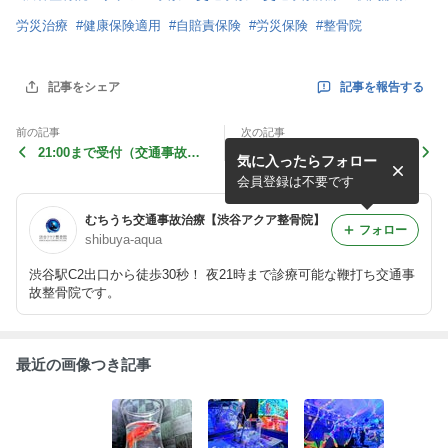
労災治療
#
健康保険適用
#
自賠責保険
#
労災保険
#
整骨院
記事を報告する
記事をシェア
前の記事
次の記事
21:00まで受付（交通事故患
***渋谷アクア整骨院***渋谷
気に入ったらフォロー
者さんは23:00まで受付）の
駅から徒歩30秒**夜2１時ま
渋谷駅すぐの整骨院・事故治
で受付!
会員登録は不要です
療・リハビ
むちうち交通事故治療【渋谷アクア整骨院】
フォロー
shibuya-aqua
渋谷駅C2出口から徒歩30秒！ 夜21時まで診療可能な鞭打ち交通事
故整骨院です。
最近の画像つき記事