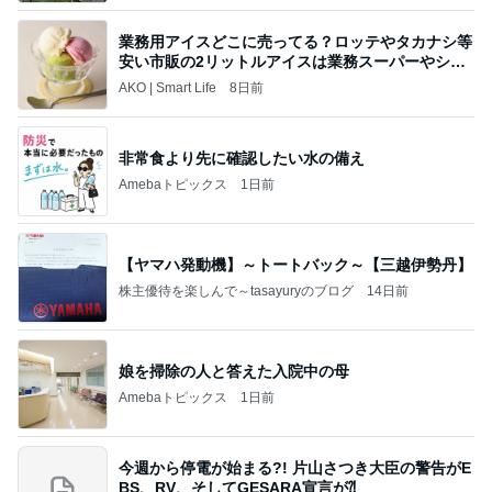
業務用アイスどこに売ってる？ロッテやタカナシ等
安い市販の2リットルアイスは業務スーパーやシャ
トレ
AKO | Smart Life
8日前
非常食より先に確認したい水の備え
Amebaトピックス
1日前
【ヤマハ発動機】～トートバック～【三越伊勢丹】
株主優待を楽しんで～tasayuryのブログ
14日前
娘を掃除の人と答えた入院中の母
Amebaトピックス
1日前
今週から停電が始まる?! 片山さつき大臣の警告がE
BS、RV、そしてGESARA宣言が⁈