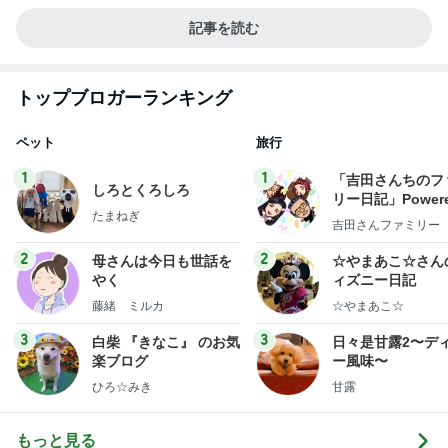
記事を読む
トップブロガーランキング
ペット
旅行
1
1
「吉田さんちのフ
しろとくろしろ
リー日記」Powere
たまねぎ
y Ameba 吉田さ
吉田さんファミリー
ミリーオフィシャ
ログ
2
2
母さんは今日も世話を
☆やまあこ☆さん
やく
ィズニー日記
藤緒 ミルカ
☆やまあこ☆
3
3
白柴 『きなこ』 のお気
日々是甘露2〜デ
楽ブログ
ー風味〜
ひろ☆みき
甘露
もっと見る