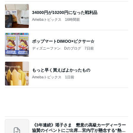
34000円が10200円になった戦利品
Amebaトピックス
16時間前
ポップマートDIMOO×ピクサー☆
ディズニーファン Dのブログ
7日前
もっと早く買えばよかったもの
Amebaトピックス
1日前
《3年連続》瑶子さま 懇意の高級カーディーラー
協賛のイベントにご出席…宮内庁が懸念する“熱心