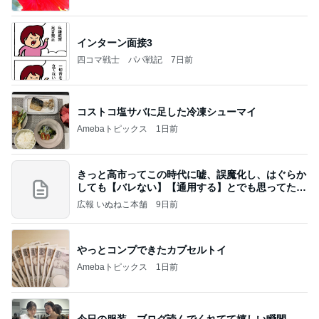
インターン面接3
四コマ戦士 パパ戦記
7日前
コストコ塩サバに足した冷凍シューマイ
Amebaトピックス
1日前
きっと高市ってこの時代に嘘、誤魔化し、はぐらか
しても【バレない】【通用する】とでも思ってたん
だろ
広報 いぬねこ本舗
9日前
やっとコンプできたカプセルトイ
Amebaトピックス
1日前
今日の服装 ブログ読んでくれてて嬉しい瞬間。