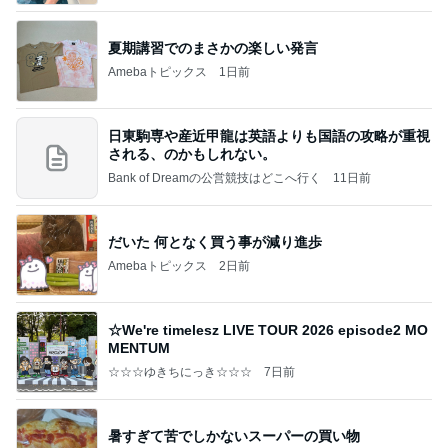
夏期講習でのまさかの楽しい発言
Amebaトピックス
1日前
日東駒専や産近甲龍は英語よりも国語の攻略が重視
される、のかもしれない。
Bank of Dreamの公営競技はどこへ行く
11日前
だいた 何となく買う事が減り進歩
Amebaトピックス
2日前
☆We're timelesz LIVE TOUR 2026 episode2 MO
MENTUM
☆☆☆ゆきちにっき☆☆☆
7日前
暑すぎて苦でしかないスーパーの買い物