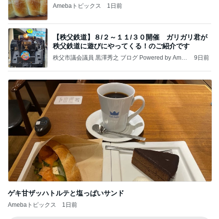
Amebaトピックス
1日前
【秩父鉄道】８/２～１１/３０開催 ガリガリ君が
秩父鉄道に遊びにやってくる！のご紹介です
秩父市議会議員 黒澤秀之 ブログ Powered by Ameb
9日前
a
ゲキ甘ザッハトルテと塩っぱいサンド
Amebaトピックス
1日前