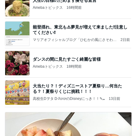
人生の目標のためまず痩せる宣言
Amebaトピックス
16時間前
能登揺れ、東北も⚠️夢見が増えて来ました❗️注意し
てください❗️
マリアオフィシャルブログ「ひむかの風にさそわれ
2日前
て」Powered by Ameba
ダンスの間に見たすごく綺麗な皆様
Amebaトピックス
18時間前
大当たり？！ディズニーストア夏祭り…何当た
る？！夏祭りくじに挑戦！！！
高校生Dヲタ Ꭰ-ᎮꭵꭹꭴのDisneyにっき！！✎ܚ
13日前