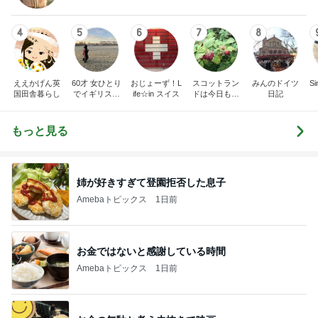
4
5
6
7
8
ええかげん英
60才 女ひとり
おじょーず！L
スコットラン
みんのドイツ
Si
国田舎暮らし
でイギリスに
ife☆in スイス
ドは今日も曇
日記
移住
り空
もっと見る
姉が好きすぎて登園拒否した息子
Amebaトピックス
1日前
お金ではないと感謝している時間
Amebaトピックス
1日前