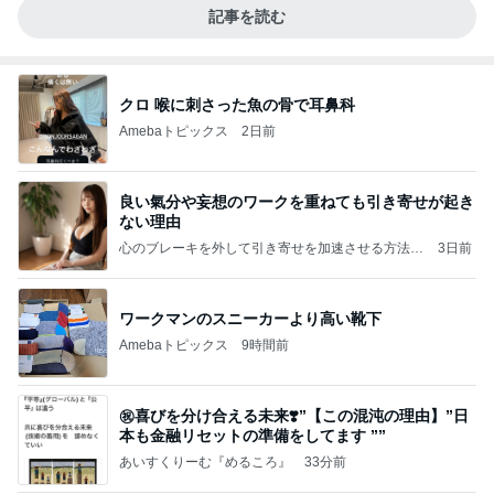
記事を読む
クロ 喉に刺さった魚の骨で耳鼻科
Amebaトピックス
2日前
良い氣分や妄想のワークを重ねても引き寄せが起き
ない理由
心のブレーキを外して引き寄せを加速させる方法：
3日前
引き寄せ研究所
ワークマンのスニーカーより高い靴下
Amebaトピックス
9時間前
㊗️喜びを分け合える未来❣️”【この混沌の理由】”⽇
本も⾦融リセットの準備をしてます ””
あいすくりーむ『めるころ』
33分前