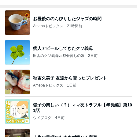
お昼後ののんびりしたジャズの時間
Amebaトピックス
21時間前
病人アピールしてきたクソ義母
田舎のクソ義母vs都会育ちの嫁
2日前
秋吉久美子 友達から貰ったプレゼント
Amebaトピックス
1日前
強子の楽しい（？）ママ友トラブル【年長編】第10
1話
ウメブログ
4日前