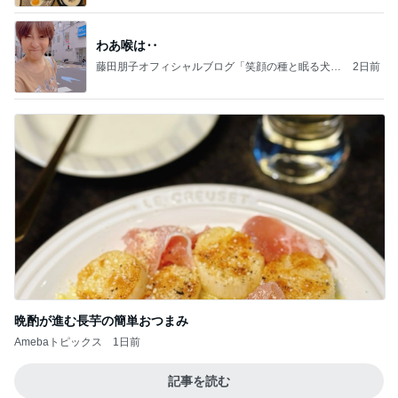
わあ喉は‥
藤田朋子オフィシャルブログ「笑顔の種と眠る犬」
2日前
Powered by Ameba
晩酌が進む長芋の簡単おつまみ
Amebaトピックス
1日前
記事を読む