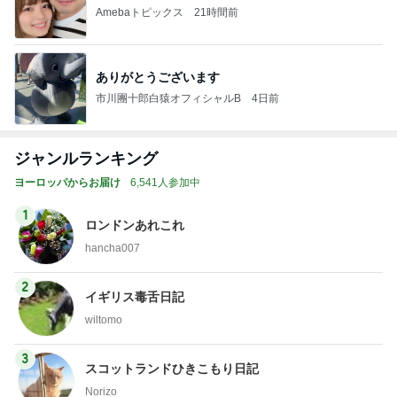
Amebaトピックス
21時間前
ありがとうございます
市川團十郎白猿オフィシャルB
4日前
ジャンルランキング
ヨーロッパからお届け
6,541人参加中
1
ロンドンあれこれ
hancha007
2
イギリス毒舌日記
wiltomo
3
スコットランドひきこもり日記
Norizo