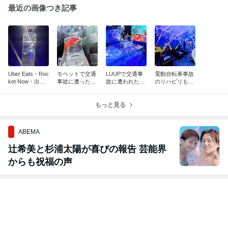
最近の画像つき記事
Uber Eats・Roc
モペットで交通
LUUPで交通事
電動自転車事故
ket Now・出前
事故に遭った際
故に遭われた方
のリハビリも当
館などの配達中
は当院まですぐ
へ｜早めの受診
院まで！交通事
に交通事故に遭
にご連絡くださ
が後遺症や補償
故治療院☆渋谷
われた方へ/渋谷
い！渋谷アクア
もっと見る
に大きく影響し
アクア整骨院☆
アクア
整骨院/事故リハ
ます
労災取扱☆事故
ビリ/むち
リハビリ
ABEMA
辻希美と杉浦太陽が喜びの報告 芸能界
からも祝福の声