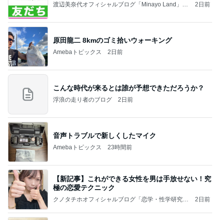
渡辺美奈代オフィシャルブログ「Minayo Land」P
2日前
owered by Ameba
原田龍二 8kmのゴミ拾いウォーキング
Amebaトピックス
2日前
こんな時代が来るとは誰が予想できただろうか？
浮浪の走り者のブログ
2日前
音声トラブルで新しくしたマイク
Amebaトピックス
23時間前
【新記事】これができる女性を男は手放せない！究
極の恋愛テクニック
クノタチホオフィシャルブログ「恋学・性学研究
2日前
室」Powered by Ameba