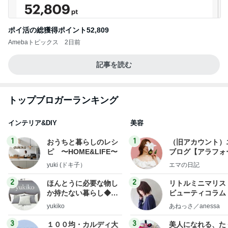
ポイ活の総獲得ポイント52,809
Amebaトピックス
2日前
記事を読む
トップブロガーランキング
インテリア&DIY
美容
1
1
おうちと暮らしのレシ
（旧アカウント）
ピ 〜HOME&LIFE〜
ブログ【アラフォ
社売却セカンドラ
yuki (ドキ子）
エマの日記
フ】
2
2
ほんとうに必要な物し
リトルミニマリス
か持たない暮らし◆Ke
ビューティコラム 
ep Life Simple◆〜イ
little minimalist'
yukiko
あねっさ／anessa
ンテリアのきろく〜
uty colum
3
3
１００均・カルディ大
美人になれる、た