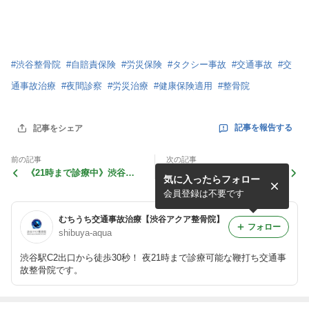
#
渋谷整骨院
#
自賠責保険
#
労災保険
#
タクシー事故
#
交通事故
#
交
通事故治療
#
夜間診察
#
労災治療
#
健康保険適用
#
整骨院
記事を報告する
記事をシェア
前の記事
次の記事
《21時まで診療中》渋谷駅
【渋谷ストリームからすぐ】
気に入ったらフォロー
からすぐ！●むちうち・タク
むちうち症・リハビリ治療の
シー事故・ぎっくり腰・寝違
整骨院☆交通事故・労災は窓
会員登録は不要です
え●
口0円！
むちうち交通事故治療【渋谷アクア整骨院】
フォロー
shibuya-aqua
渋谷駅C2出口から徒歩30秒！ 夜21時まで診療可能な鞭打ち交通事
故整骨院です。