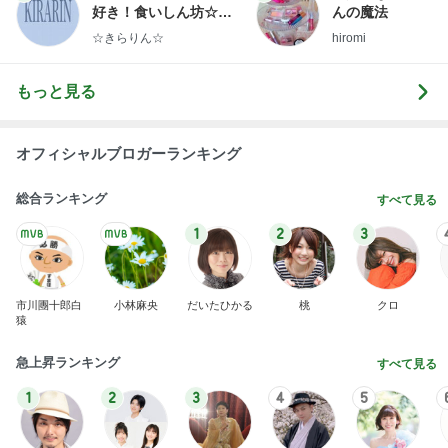
好き！食いしん坊☆き
んの魔法
らりん☆のブログ
☆きらりん☆
hiromi
もっと見る
オフィシャルブロガーランキング
総合ランキング
すべて見る
1
2
3
市川團十郎白
小林麻央
だいたひかる
桃
クロ
猿
急上昇ランキング
すべて見る
1
2
3
4
5