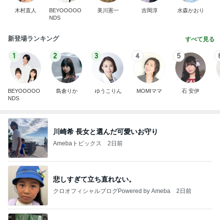
木村直人
BEYOOOOO
美川憲一
吉岡淳
水森かおり
NDS
新登場ランキング
すべて見る
1
2
3
4
5
BEYOOOOO
島倉りか
ゆうこりん
MOMIママ
石 安伊
NDS
川崎希 長女と選んだ可愛いお守り
Amebaトピックス
2日前
悲しすぎて立ち直れない。
クロオフィシャルブログPowered by Ameba
2日前