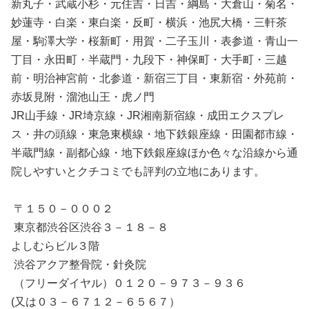
新丸子・武蔵小杉・元住吉・日吉・綱島・大倉山・菊名・
妙蓮寺・白楽・東白楽・反町・横浜・池尻大橋・三軒茶
屋・駒澤大学・桜新町・用賀・二子玉川・表参道・青山一
丁目・永田町・半蔵門・九段下・神保町・大手町・三越
前・明治神宮前・北参道・新宿三丁目・東新宿・外苑前・
赤坂見附・溜池山王・虎ノ門
JR山手線・JR埼京線・JR湘南新宿線・成田エクスプレ
ス・井の頭線・東急東横線・地下鉄銀座線・田園都市線・
半蔵門線・副都心線・地下鉄銀座線ほか色々な沿線から通
院しやすいとクチコミでも評判の立地にあります。
〒１５０－０００２
東京都渋谷区渋谷３－１８－８
よしむらビル３階
渋谷アクア整骨院・針灸院
（フリーダイヤル）０１２０－９７３－９３６
(又は０３－６７１２－６５６７）