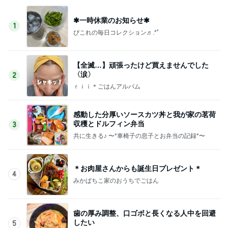
✱一時休業のお知らせ✱
1
ぴこれの毎日コレクション♬.*ﾟ
【全滅…】頑張ったけど買えませんでした
〈涙〉
2
ｒｉｉ＊ごはんアルバム
感動した分厚いソースカツ丼と我が家の茗荷
収穫とドルフィン弁当
3
共に生きる♪ 〜*車椅子の息子とお弁当の記録*〜
＊お肉屋さんからも誕生日プレゼント＊
4
みかぱちこ家のおうちでごはん
歯の厚み調整、口ゴボと長くなる人中を回避
したい
5