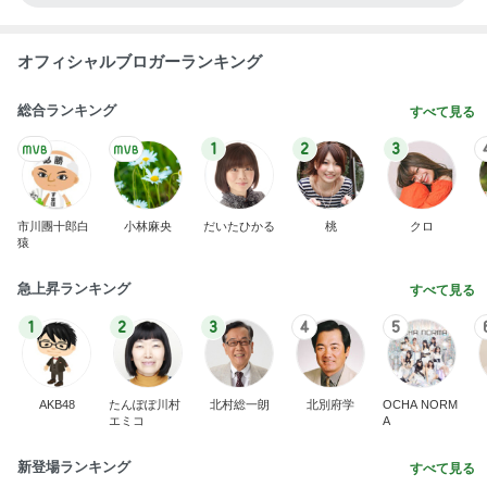
オフィシャルブロガーランキング
総合ランキング
すべて見る
1
2
3
市川團十郎白
小林麻央
だいたひかる
桃
クロ
猿
急上昇ランキング
すべて見る
1
2
3
4
5
AKB48
たんぽぽ川村
北村総一朗
北別府学
OCHA NORM
エミコ
A
新登場ランキング
すべて見る