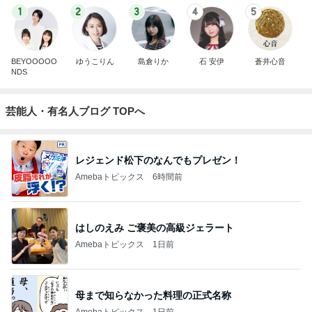
1
2
3
4
5
BEYOOOOO
ゆうこりん
島倉りか
石 安伊
蒼井心音
NDS
芸能人・有名人ブログ TOPへ
レジェンド松下のなんでもプレゼン！
Amebaトピックス
6時間前
はしのえみ ご褒美の高級ジェラート
Amebaトピックス
1日前
母まで知らなかった料理の正式名称
Amebaトピックス
1日前