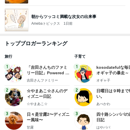
朝からツッコミ満載な次女の出来事
Amebaトピックス
1日前
トップブロガーランキング
旅行
子育て
1
1
「吉田さんちのファミ
kosodatefulな毎
リー日記」Powered b
オギャ子の暴走～
y Ameba 吉田さんファ
吉田さんファミリー
オギャ子
ミリーオフィシャルブ
ログ
2
2
☆やまあこ☆さんのデ
日曜日は９時まで
ィズニー日記
い。
☆やまあこ☆
あべかわ
3
3
日々是甘露2〜ディズニ
四十路シンパパの
ー風味〜
日記
甘露
はやパパ