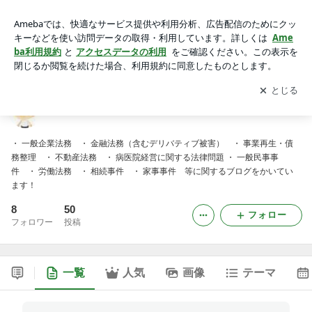
弁護士 渡辺 久の法律ブログ
アプリをダウンロードして
ブログの更新通知
を受け取りまし
開く
ょう。
弁護士 渡辺 久の法律ブログ
・ 一般企業法務 ・ 金融法務（含むデリバティブ被害） ・ 事業再生・債
務整理 ・ 不動産法務 ・ 病医院経営に関する法律問題 ・ 一般民事事
件 ・ 労働法務 ・ 相続事件 ・ 家事事件 等に関するブログをかいてい
ます！
8
50
フォロー
フォロワー
投稿
一覧
人気
画像
テーマ