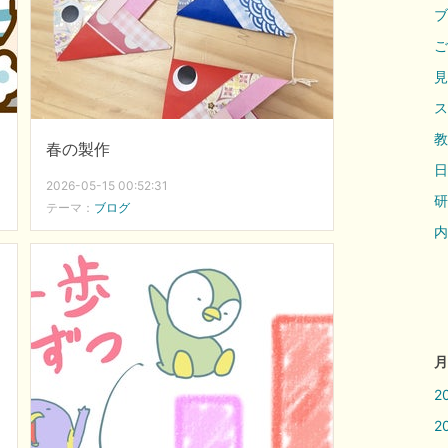
ブ
ご
見
ス
教
春の製作
日
2026-05-15 00:52:31
研
テーマ：
ブログ
内
月
2
2