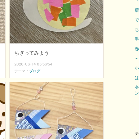
『
環
で
ち
手
春
ちぎってみよう
～
2026-06-14 05:56:54
小
テーマ：
ブログ
は
令
ン
テ