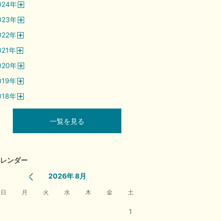
024
年
く
開
023
年
く
開
022
年
く
開
021
年
く
開
020
年
く
開
019
年
く
開
018
年
く
開
く
一覧を見る
レンダー
2026年 8月
日
月
火
水
木
金
土
1