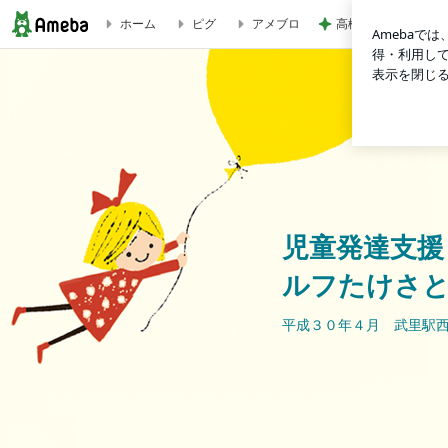
高橋英樹 美しいト
ホーム
ピグ
アメブロ
児童発達支援・放課後等デイサービス シェルフたけさと教室
児童発達支援
ルフたけさ
平成３０年４月 武里駅