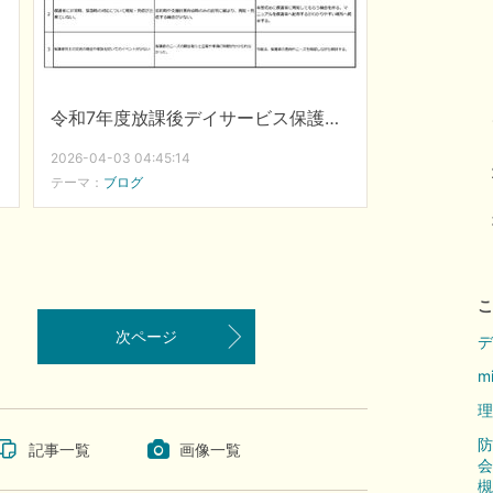
令和7年度放課後デイサービス保護者等向けアンケート/事業者向け自己評価表の結果
2026-04-03 04:45:14
テーマ：
ブログ
こ
次ページ
デ
m
理
防
記事一覧
画像一覧
会
槻