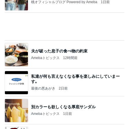
朝から1人で入った最高の温泉
Amebaトピックス
1日前
20260803 鬼郁隊4人衆で中ちゃん釣行 写メ
中ちゃんのブログ
1日前
自律神経にご挨拶するための深呼吸
Amebaトピックス
11時間前
業務用アイスどこに売ってる？ロッテやタカナシ等
安い市販の2リットルアイスは業務スーパーやシャ