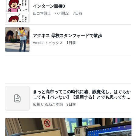
トレ
AKO | Smart Life
8日前
全部タダで使える小学生学習ツール
Amebaトピックス
1日前
【ヤマハ発動機】～トートバック～【三越伊勢丹】
株主優待を楽しんで～tasayuryのブログ
14日前