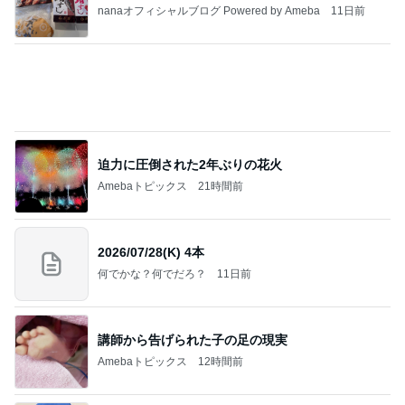
夫が破った息子の食べ物の約束
Amebaトピックス
12時間前
私達が何も言えなくなる事を楽しみにしていまー
す｡
最後の悪あがき
2日前
別カラーも欲しくなる厚底サンダル
Amebaトピックス
1日前
インターン面接3