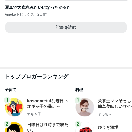
迫力に圧倒された2年ぶりの花火
Amebaトピックス
21時間前
2026/07/28(K) 4本
何でかな？何でだろ？
11日前
講師から告げられた子の足の現実
Amebaトピックス
12時間前
悲しすぎて立ち直れない。