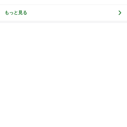
3
3
四十路シンパパの家族
毎日笑顔で過ごし
日記
モモ母さん
はやパパ
もっと見る
オフィシャルブロガーランキング
総合ランキング
すべて見る
1
2
3
市川團十郎白
小林麻央
だいたひかる
桃
クロ
猿
急上昇ランキング
すべて見る
1
2
3
4
5