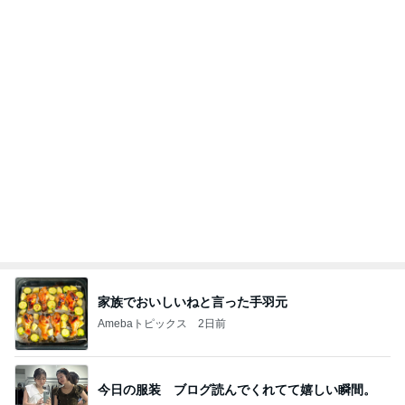
夏休みは朝練と夜練のダブル
Amebaトピックス
1日前
今週から停電が始まる?! 片山さつき大臣の警告がE
BS、RV、そしてGESARA宣言が⁈
心の道標【旧：ヤ～ベェのブログ】
7時間前