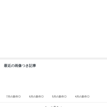
ABEMA
清水アキラ 37歳で急逝の息子 良太郎さ
んの死去にコメント