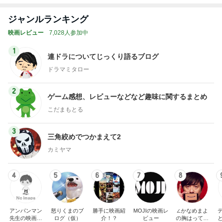
Amebaトピックス
2日前
記事を読む
トップブロガーランキング
子育て
料理
1
1
kosodatefulな毎日 ～
栄養士ママそっち
オギャ子の暴走～
簡単美味しいサイ
献立
オギャ子
そっち～
2
2
日曜日は９時まで寝た
ゆうき酒場
い。
ゆうき
あべかわ