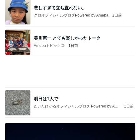
四コマ戦士 パパ戦記
7日前
アグネス 母校スタンフォードで散歩
Amebaトピックス
1日前
きっと高市ってこの時代に嘘、誤魔化し、はぐらか
しても【バレない】【通用する】とでも思ってたん
だろ
広報 いぬねこ本舗
9日前