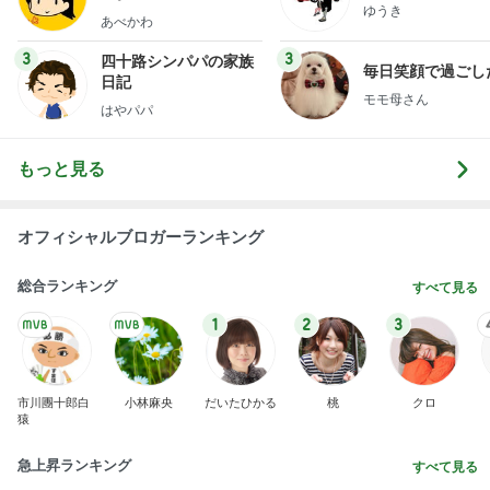
クロオフィシャルブログPowered by Ameba
1日前
美川憲一 とても楽しかったトーク
Amebaトピックス
1日前
明日は1人で
だいたひかるオフィシャルブログ Powered by Ame
1日前
ba