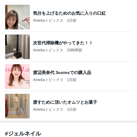
Amebaトピックス
1日前
悲しすぎて立ち直れない。
クロオフィシャルブログPowered by Ameba
1日前
元ジャンポケ斉藤被告の妻がSNSを更新
Amebaトピックス
1日前
2026/07/28(K) 4本
何でかな？何でだろ？
11日前