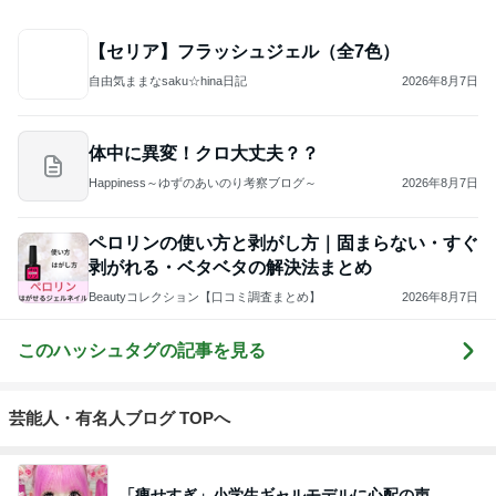
ジャンルランキング
映画レビュー
7,028人参加中
1
連ドラについてじっくり語るブログ
ドラマミタロー
2
ゲーム感想、レビューなどなど趣味に関するまとめ
こだまもとる
3
三角絞めでつかまえて2
カミヤマ
4
5
6
7
8
アンパンマン
怒りくまのブ
勝手に映画紹
MOJIの映画レ
∠かなめまよ
先生の映画講
ログ（仮）
介！？
ビュー
の胸はって行
座
け〜！自信持
って行け〜！