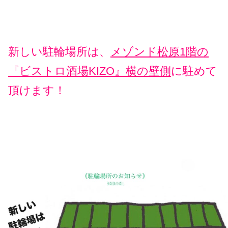
新しい駐輪場所は、
メゾンド松原1階の
『ビストロ酒場KIZO』横の壁側
に駐めて
頂けます！