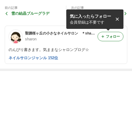
前の記事
次の記事
雪の結晶ブルーグラデ
モカツイードフレンチ
気に入ったらフォロー
会員登録は不要です
聖蹟桜ヶ丘の小さなネイルサロン ＊sharon nail＊
フォロー
sharon
のんびり書きます。気ままなシャロンブログ☆
ネイルサロンジャンル 152位
最近の画像つき記事
7月の新作◎
6月の新作◎
5月の新作◎
4月の新作◎
もっと見る