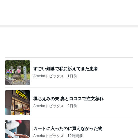
EBiDAN 39&Ki
高山善廣
こいたん
島倉りか
つばきファク
DS
トリー
新登場ランキング
すべて見る
1
2
3
4
5
BEYOOOOO
島倉りか
ゆうこりん
石 安伊
蒼井心音
NDS