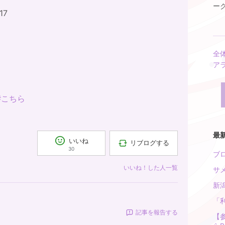
ーク
17
全
ア
#こちら
最
いいね
リブログする
30
ブ
いいね！した人一覧
サ
新
「
記事を報告する
【