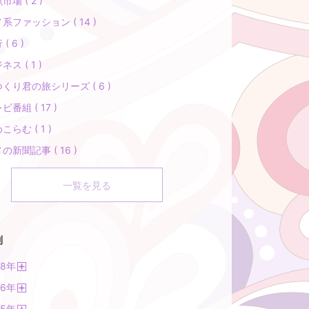
市場 ( 2 )
系ファッション ( 14 )
( 6 )
ネス ( 1 )
くり君の旅シリーズ ( 6 )
ビ番組 ( 17 )
こらむ ( 1 )
の新聞記事 ( 16 )
一覧を見る
別
18
年
開
16
年
く
開
15
年