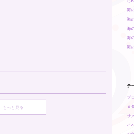
らB
海
海
海
海
海
テ
ブロ
☆旬
もっと見る
サメ
イベ