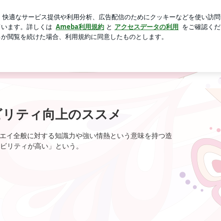
事のないパーティ
芸能人ブログ
人気ブログ
新規登録
ビリティ向上のススメ
とはサメ、エイ全般に対する知識力や強い情熱という意味を持つ造
ビリティが高い」という。