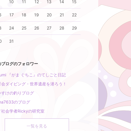
9
10
11
12
13
14
15
6
17
18
19
20
21
22
3
24
25
26
27
28
29
0
31
のブログのフォロワー
rumi 『がま ぐちこ』のてしごと日記
育会ダイビング・世界遺産を潜ろう！
いすけの釣りブログ
ma7633のブログ
社会学者Rickyの研究室
一覧を見る