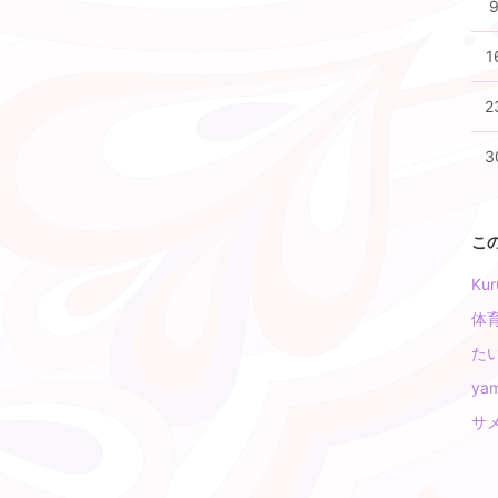
1
2
3
こ
Ku
体
た
ya
サメ