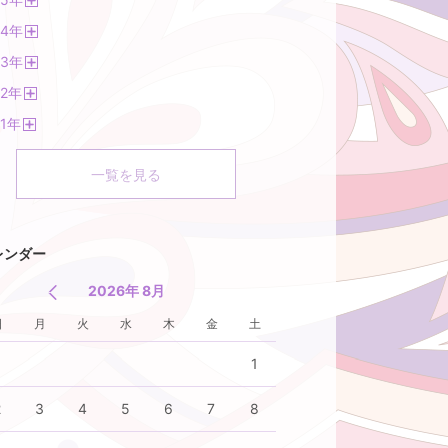
く
開
14
年
く
開
13
年
く
開
2
年
く
開
1
年
く
開
く
一覧を見る
レンダー
2026年 8月
日
月
火
水
木
金
土
1
2
3
4
5
6
7
8