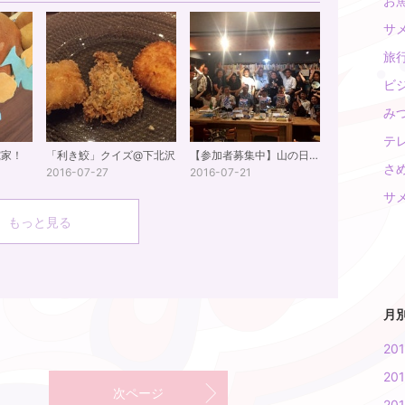
お魚
サメ
旅行 
ビジ
みつ
テレ
究家！
「利き鮫」クイズ@下北沢
【参加者募集中】山の日はサメトークをしながらBBQ
さめ
2016-07-27
2016-07-21
サメ
もっと見る
月
20
20
次ページ
20