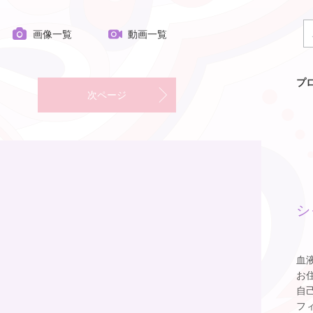
画像一覧
動画一覧
プ
次ページ
シ
血
お
自
フ