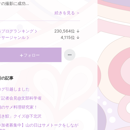
の撮影に成功...
続きを見る ＞
体ブログランキング
230,564
位
↓
ラ
ラサージャンル
4,115
位
↓
ン
ラ
キ
ン
ン
キ
フォロー
グ
ン
下
グ
降
下
新の記事
降
ログ引越しました
メ記者会見@文部科学省
潟のサメ料理研究家！
利き鮫」クイズ@下北沢
参加者募集中】山の日はサメトークをしなが