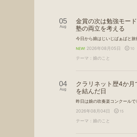
05
金賞の次は勉強モード
Aug
塾の両立を考える
2026年08月05日
10
NEW!
テーマ：
娘のこと
04
クラリネット歴4か月
Aug
を結んだ日
2026年08月04日
15
テーマ：
娘のこと