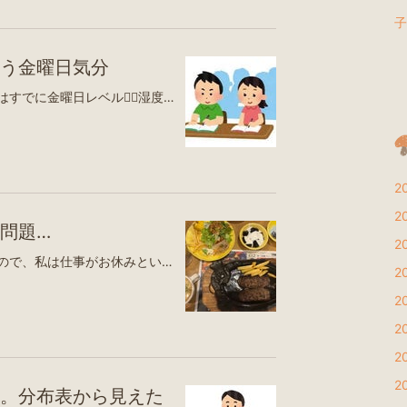
子
う金曜日気分
まだ水曜日なのに、体の疲労感はすでに金曜日レベル😵‍💫湿度も高くて、朝から髪型も全然決まらない…。 梅雨明けしたはずなのに、このジメジメはなかなかツラいですね😫昨夜は娘の夏期講習の件で、塾からの連絡を待っていました。一つの塾からは連絡があったものの、もう一つの塾からは連絡がなく…。今日がレベル判定テストの日だったので少し心配していたのですが、娘が帰宅後に念のため塾へ電話してみたところ、「お待ちしています😊」とのこと。良かった〜😮‍💨ひと安心して、娘は無事にレベル判定テストを受けに行きました。そして昨夜は、娘のお友達ママにも夏期講習のお誘いをしてみました✨夏休みは部活で大忙しだから、なかなか友達と会う時間も取れなさそう…。でも、一緒に塾へ通えたら安心だし、楽しく頑張れるかなと思って😊ママからはOKをもらえたものの、「うちの子、あまり勉強好きじゃないから、娘ちゃんから誘ってもらえる？」とのこと（笑）そこで娘がお友達にLINEを送ってみたら…「考えさせて〜😂」と返信が🤣既読すら付かないかも？なんて話していたのに、まさかの即返信（笑）しかも「考えさせて〜」という絶妙なお返事に、私も娘も友達ママもみんなで大笑い😂さてさて、どうなることやら…。今日、お友達ママが説得してくれることを願うばかりです🤭一緒に夏期講習へ行けるといいな♪【ふるさと納税】＼総合1位常連／ 鮭 いくら醤油漬け 200g / 400g / 800g / 1.6kg / 2.4kg 200g パック【選べる容量】 ふるさと納税 いくら 醤油漬け 海鮮 イクラ 小分け ふるさと ランキング 人気 ギフト 高評価 北海道 白糠町 白糠楽天市場【ふるさと納税】総合1位！ ≪1-5営業日以内発送≫ 無洗米 高レビュー 熊本ふるさと無洗米 5kg 10kg 20kg 訳あり 定期便 あり 12ヶ月 18ヶ月 24ヶ月 隔月6ヶ月 コメ こめ 熊本県産 米 ふるさと納税 お米 おこめ むせんまい楽天市場【ふるさと納税】総合1位獲得! ! ＜最短3営業日出荷＞うなぎ 鰻楽 国産 特大4尾 2尾 3尾 3営業日以内出荷 父の日 母の日 土用 丑の日 蒲焼 無頭 高評価 人気 おすすめ 冷凍 簡単調理 個包装 鰻 魚介 贈答品 ギフト 贈り物 スピード便［選べる!!数量＆配送期間］楽天市場【ふるさと納税】 総合1位・ジャンル1位【熱中月間】【内容量・発送時期が選べる】【数量限定】畜産農家応援！宮崎牛or黒毛和牛ロースステーキ 250g 500g 牛肉 ステーキ 肉 お肉 牛 宮崎牛 黒毛和牛 ロースステーキ ステーキ肉 焼肉 国産 おすすめ 人気 ランキング ミヤチク楽天市場【ふるさと納税】 ＼総合1位獲得／ 訳あり 厚切り 塩銀鮭 切り身 1.5kg 2kg 3kg 定期便 【選べる内容量】 人気 鮭 さけ しゃけ サーモン 魚 魚介類 魚介 魚貝 水産 海鮮 海産物 冷凍 厚切 肉 厚 塩鮭 銀鮭 ふるさと 送料無料 切身 規格外 千葉県 銚子市 銚子東洋楽天市場【ふるさと納税】2年連続 総合1位 ホタテ 訳あり ( ふるさと納税 ほたて ふるさと納税 訳あり 帆立 ふるさと わけあり ホタテ貝柱 貝 人気 不揃い 刺身 規格外 魚介 ランキング 海鮮 貝柱 冷凍 発送時期が選べる 北海道 別海町 お中元 )（クラウドファンディング対象）楽天市場
2
2
問題…
2
昨日は娘が午前中、部活だったので、私は仕事がお休みということもあり、車で送り迎え🚗部活が終わる頃に迎えに行き、そのままお昼ご飯はブロンコビリーへ🥩お腹いっぱい食べて、その後はスーパーで買い物をして帰宅しました。午後は、ずっと悩んでいた娘の夏期講習について動くことに。まずは、同級生も通っているA塾へ電話をして話を聞きに行ってきました。ところが…。話を聞いてみると、夏期講習だけでは上位クラスの授業は受けられないとのこと。えっ、それ最初に言ってほしかった…💦しかも、9月以降の通常授業を受講することが前提だったようで、そんな説明は今まで一度も聞いていませんでした。こちらは「夏期講習だけ」で考えていると伝えていたので、正直ちょっとモヤモヤ…。そのまま早々に塾をでました。次にB塾へ電話。でも担当の先生方が面談や保護者会で対応中とのことで、この日は話ができず…。残念💦そこで今度は去年夏期講習でおせわになったC塾へ。ちょうど面談中だったそうですが、「1時間後なら大丈夫ですよ」と言っていただけたので、パンフレットをもらいに行くことに。すると、「せっかくなのでテストも受けてみますか？」とのことで、娘は英語と数学の30分テストを受験。結果や定期考査の成績を見てもらったところ、「上位クラス向けの選抜テストを受けてみませんか？」と勧めていただきました。ただ、そのテストは約3時間…。さすがにその日に受けるのは無理だったので、別日に設定してもらうことになりました😊その後はママ友と合流して久々に味の民芸で夕飯を。すると今度は、B塾から折り返しの電話が📱食事中だったのでゆっくり話せず、とりあえず改めて連絡をいただくことにしました。チャッピーにも相談してみたところ、「B塾とC塾、両方のテストを受けてみてから決めるのがいいかも」というアドバイス。娘は大変だとは思うけれど、実際に上位クラスのテストを受けてみて、自分に合う塾を選べたらいいなと思っています。それにしても、本当に忙しい娘…。部活があって、合唱コンクールの伴奏があって、勉強もあって、さらに夏期講習まで…。大丈夫なんだろうか…。本人が一番気にしているのは、やっぱり合唱コンクールの伴奏。音楽の先生が吹奏楽部の顧問でもあるので、断りづらかったみたいで…。「もう本当に嫌だ…。」と弱音をこぼす姿を見ると、親としても胸が痛くなります😭今思えば、無理だと思った時点で断るという選択肢もあったのかな…。でも引き受けた以上、できる範囲で頑張るしかないのかなとも思います。すでにキャパオーバー気味で心配は尽きませんが、無理をしすぎないように、親としてしっかり見守っていきたいと思います。令和7年産 国内産 ほほえみ米 5kg / 10kg お米 米 送料無料 白米 おいしい ごはん 10キロ 5キロ こめた こめた楽天市場店楽天市場味の民芸 手延べ半生うどんとつゆセット 和食麺処サガミ 手延べ製法 伝統 本格的 つるつる もちもち 細めんタイプ 2人前×3袋 【手延べうどん】【手延うどん】楽天市場ホテルユニバーサルポート楽天トラベルホテルユニバーサルポートヴィータ楽天トラベルホテル近鉄ユニバーサル・シティ楽天トラベルホテル京阪 ユニバーサル・タワー楽天トラベル
2
2
2
2
2
。分布表から見えた