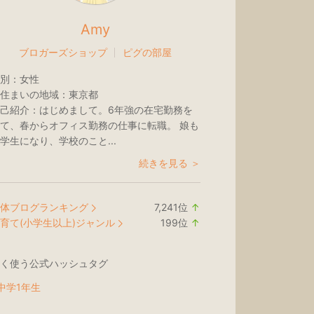
Amy
ブロガーズショップ
ピグの部屋
別：
女性
住まいの地域：
東京都
己紹介：
はじめまして。6年強の在宅勤務を
て、春からオフィス勤務の仕事に転職。 娘も
学生になり、学校のこと...
続きを見る ＞
体ブログランキング
7,241
位
↑
ラ
育て(小学生以上)ジャンル
199
位
↑
ン
ラ
キ
ン
く使う公式ハッシュタグ
ン
キ
グ
ン
中学1年生
上
グ
昇
上