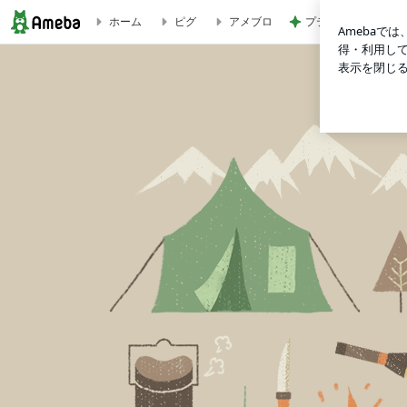
プティマインの半袖T
ホーム
ピグ
アメブロ
旅好きアラフィフワーママの日常