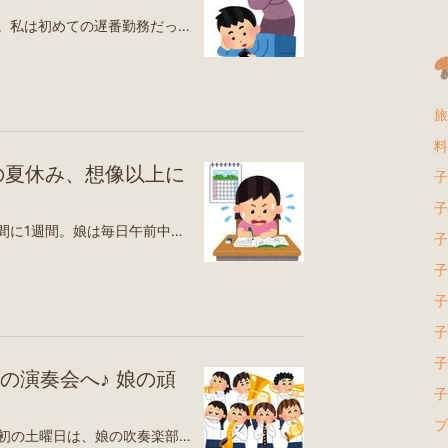
部活も塾もお休みだった一昨日。私は初めての遅番勤務だったので、いつもよりゆっくり出勤でした。その代わりに、旦那に「9時半過ぎに娘を起こしてね」とお願いして仕事へ。…すると、まさかの娘がブチ切れ💦「休みの日くらいゆっくり寝たい！」仕事へ向かう電車の中でLINEのやり取りをすることになり、朝からイライラ…。最後は「もう好きにしな」と送ってしまいました。そして案の定、その日のスクリーンタイムは8時間超え内訳を見ると、インスタとTikTokで4時間19分、LINEが1時間10分。LINEは誰かと長時間やり取りしていた様子もないので、ショート動画を見ていたのかな…。勉強についても、「塾の宿題は一昨日やった」と言っていたけれど、たぶん昨日やった形跡が💦学校の宿題も、思っていたほど進んでおらず、ほぼ手つかずの状態でした。この時間をもう少し勉強に回せたら…と思わずにはいられません😢もちろん、毎朝の部活に加えて、夏期講習も始まり、内容も難しくなって頑張っているのはよくわかっています。だからこそ息抜きも必要。でも、さすがに8時間は息抜きのレベルを超えている気がしてしまいます💦見て見ぬふりをすれば親子げんかは減るのかもしれない。でも、気付いているのに何も言わないのも違う気がして、つい強く言ってしまう私…。どこまで口を出して、どこから本人に任せるのか。その匙加減が本当に難しいです😅いつか自分でスマホとうまく付き合い、時間をコントロールできるようになる日が来ることを信じて、親も試行錯誤しながら見守るしかないのかな…🧐夏休みが始まってまだ1週間なのに、毎日予定がぎっしりで全然「夏休み」って感じがしません😂部活も塾も宿題も、そして学校行事も。忙しい毎日ですが、一つずつクリアしながら、親子でこの夏を乗り切りたいと思います🍀都ホテル京都八条楽天トラベル都シティ 近鉄京都駅（旧：ホテル近鉄京都駅）楽天トラベル＼SALE！クーポン利用で4,410円〜／ タンキニ 水着 レディース 体型カバー 5点セット レギンス ショートパンツ 水陸両用 フィットネス 上下セット ママ水着 大きいサイズ【一部予約販売】楽天市場2026年新作 浴衣 セット レディース 二部式浴衣 セパレート浴衣 選べる17柄しわ兵児帯付き 2点セット 簡単着付け ワンピース浴衣 大人 可愛い レトロ 女性用 ゆかた 花火大会 夏祭り くすみカラー おしゃれ 洗える浴衣 上品 涼しい 婦人浴衣 帯付き 送料無料 フリーサイズ楽天市場【バグ価格！1枚990円〜！2枚買いクーポンで！】 【楽天1位】tシャツ カットソー 半袖 長袖 レディース 大きいサイズ 涼しい 綿混 夏 春 ゆったり おしゃれ ワンポイント 二の腕隠し 体型カバー 白 無地 黒 トップス 送料無料 [郵1.5]^t570^楽天市場
旅 
料
の夏休み、想像以上に
子
子
夏休みが始まって、あっという間に1週間。娘は毎日午前中は吹奏楽部の練習🎵さらに先週の金曜日からは夏期講習もスタート！部活に塾に宿題…。毎日ハードスケジュールを頑張っています💦しかも塾は上のクラスに入れたので、数学がなかなか難しい😅一方で学校の夏休みの課題はというと、小3レベルの計算ドリル。塾ではハイレベルな問題を解いて、学校では小3ドリル…。このギャップ、なんとも言えません😂でも、もし塾に行っていなかったら、この夏は学校の内容だけで終わっていたと思うと、それはそれで心配だったかも…💦そして今、一番頭を抱えているのが学校の宿題。ワーク中心ならまだいいのですが、調べ学習、自由研究、作文、新聞作り、給食メニューの考案とレポートなど、とにかく時間のかかる課題ばかり😭中1とはいえ、まだ一人で全部を進めるのは難しく、結局こちらも付き合うことになります💦それでも少しずつ進んではいて、算数ドリルと英語のワークは終了✨今日は3時間かけて新聞作りも完成！家庭科の給食メニューも終わり、あとは写真を印刷して感想を書くだけになりました😊…とはいえ、まだまだ宿題は山積み。終わる気配が見えず、親の私まで少し滅入り気味です😅そして明日は中学校の三者面談。夏休みが始まってまだ1週間なのに、毎日予定がぎっしりで全然「夏休み」って感じがしません😂部活も塾も宿題も、そして学校行事も。忙しい毎日ですが、一つずつクリアしながら、親子でこの夏を乗り切りたいと思います🍀都シティ 近鉄京都駅（旧：ホテル近鉄京都駅）楽天トラベル都ホテル京都八条楽天トラベル【メーカー希望小売価格15000円→5999円】 松屋 公式 夜食 に最適 ライスバーガー 牛めしバーガーセット (30食入) (30パック) 牛めし 保存食 お取り寄せ おかず セット 冷凍 非常食 米 お米 セール 半額楽天市場【1食239円！単品合計価格14,600円→6,680円！】新春 福袋 2026 松屋ライスバーガー味比べ福袋！ 松屋 公式 ライスバーガー満腹セット 4種28食入り 冷凍食品 保存食 一人暮らし 肉 グルメ 食事 セット 非常食 米 お米楽天市場
子
子
子
子
子
の演奏会へ♪ 娘の頑
子
ブ
夏休みがスタートしました😊最初の土曜日は、娘の吹奏楽部の演奏会へ行ってきました🎶一生懸命演奏する娘の姿を見て、頑張っているなぁと感心。そして、やっぱり感動しました🥹✨少し残念だったのは、部員の中に毎回欠席してしまう3年生が3人ほどいるようで、今回の演奏会もやはり欠席だったこと💦特にパーカッションは人数が少ないため、ティンパニ担当の子が急きょスネアドラムを担当することになり、ティンパニなしでの演奏に。その影響もあって、少し迫力に欠ける印象になってしまったのが残念でした。コンクールまではあと少し。出席するかどうかわからない3年生を当てにするより、今いる1年生のパーカッションの子たちが演奏できるようにすることは難しいのかな…と、そんなことを考えてしまいました。演奏会には高校も参加していて、さすが高校生！という圧巻の演奏✨いわゆる強豪校なので、演奏も上手なのですが、見せ方も上手で感動しました！定期演奏会に行きたくなりましたさらに社会人団体の演奏も本当に素晴らしく、私も一緒に行った母も最後まで楽しく聴くことができました😊一方で、コンクールは参加校がすべて中学校。しかも同じ課題曲・自由曲を演奏するので、演奏会とはまた違った雰囲気になりそうです。チケットも必要ですし、会場まで電車で行かなければならないので、見に行こうかどうか悩み中です🤔演奏会の後は、娘のお友達とママさんたちと合流して、サイゼリヤでお疲れさま会🍝✨制服のまま飲食店には入れないので、みんな着替えを持参。演奏の感想を話したり、おしゃべりしたり、とても楽しい時間でした♪私は朝早くに娘を会場まで車で送り届け、一度帰宅。その後、歩いて会場へ向かい、半日演奏を聴いて、遅めのランチを食べてから、また歩いて帰宅。さすがにクタクタでした🤣その日は22時過ぎにはベッドへ。夏休み最初の土曜日は、あっという間に終わりました🤭娘も私も、お疲れさまな一日でした✨令和7年産 国内産 ほほえみ米 5kg / 10kg お米 米 送料無料 白米 おいしい ごはん 10キロ 5キロ こめた こめた楽天市場店楽天市場${EVENT_LABEL_01_TEXT}マラソン期間★P5倍※諸条件あり 【本州のみ 送料無料】お中元 ビール 飲み比べ 詰め合わせ 夏ギフト セット アサヒ ATH-3 アサヒビール 5種12缶セット『GIFT』 内祝い 誕生日 プレゼント 御中元 お中元ビール 3000円以下 日付指定可 包装楽天市場${EVENT_LABEL_01_TEXT}【ふるさと納税】2年連続 総合1位 ホタテ 訳あり ( ふるさと納税 ほたて ふるさと納税 訳あり 帆立 ふるさと わけあり ホタテ貝柱 貝 人気 不揃い 刺身 規格外 魚介 ランキング 海鮮 貝柱 冷凍 発送時期が選べる 北海道 別海町 )（クラウドファンディング対象）楽天市場${EVENT_LABEL_01_TEXT}【ふるさと納税】＼総合1位／ 高評価 4.70 サーモン エンペラーサーモン 900g アトランティック 800g/1.6kg 小分け 訳あり ふるさと納税 刺身 ふるさと 納税 鮭 冷凍 さけ サケ 海鮮 魚 生食サーモン 人気 ランキング 多数入賞 ふるさと納税 北海道 白糠町楽天市場${EVENT_LABEL_01_TEXT}【4,620円→2,771円 +エントリーでP5倍】 【40%OFF SALE】お中元 夏ギフト スイーツ カルピス ジュース ゼリー 常温 すこやかカルピス＆ゼリーギフト 型番:SKB-40 御中元 中元 2026 送料無料 夏 贈答用 詰め合わせ お取り寄せ 中元ギフト 人気 高級 上司 友人 親戚 家族楽天市場${EVENT_LABEL_01_TEXT}お中元 夏ギフト ジュース 【楽天1位】”たっぷり22本入りウェルチギフト ” 19%OFF ドリンク詰め合わせ ウェルチ 100％ 果汁ギフトセット Welch's WS30T / 飲み物 子供 ファミリー フルーツジュース gws 送料無料楽天市場${EVENT_LABEL_01_TEXT}お中元ギフト ワッフル ケーキ 10個 | お菓子 洋菓子 詰め合わせ ギフト 個包装 お中元 御中元 ワッフルケーキ スイーツ 冷凍 お取り寄せスイーツ 女性 彼女 妻 お中元スウィーツ 誕生日プレゼント ワッフルサンド かわいい おしゃれ 手土産 お礼 3000円 送料無料楽天市場${EVENT_LABEL_01_TEXT}【5,160円→2,992円 +エントリーで最大P9倍】 【42%OFF SALE】お中元 夏ギフト スイーツ お菓子 ゼリー 常温 京都ラ・バンヴェント フルーツゼリー＆焼菓子詰合せ 型番:LBD-45P 御中元 中元 2026 送料無料 夏 贈答用 詰め合わせ お取り寄せ 中元ギフト 人気 高級 上司 友人楽天市場${EVENT_LABEL_01_TEXT}お中元 ギフト 2026 銀座千疋屋 銀座プレミアムアイス＆ソルベ 10種10個入 夏 御中元 詰め合わせ フルーツ 老舗 高級 冷凍楽天市場${EVENT_LABEL_01_TEXT}