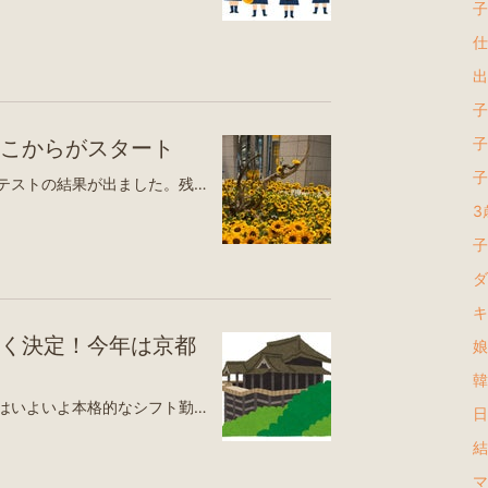
子
仕
出
子
子
こからがスタート
子
今日は某塾の特進クラスの判定テストの結果が出ました。残念ながら、点数が届かず不合格😭やっぱり学校の勉強だけでは、全然足りないんだな…と現実を突きつけられました。英検5級は満点で合格したのに、中1レベルの英語テストでは思うように点数が取れず…。英検は選択問題もありますが、今回は単語を書かせる問題も多く、そこが課題だったようです。さらに、申し込んだ別の塾からも「英語が少し心配ですね」と連絡がありました。通常クラスではすでに二学期の内容に入っているそうで、夏期講習が始まる前に少しでも予習を進めておくことをおすすめされました。もちろん、絶対にやらなければいけないわけではありません。でも、娘はメンタルが少し弱め。授業で指されて答えられなかったり、「わからない」が続いてしまうと、自信をなくしてしまうタイプなんです。だから今日からは、夏休みの宿題ワークを復習として一気に進めて、余裕があれば二学期の内容も少し予習していこうと思います。正直、「大丈夫かな…」という不安はあります。でも今回、夏期講習を申し込んで本当によかったと感じています。塾へ行くと、自分の立ち位置がよくわかります。学校では見えなかった課題もはっきりしました。悔しい結果ではあったけれど、このタイミングで気づけたことは決して無駄ではないはず。夏はしっかり学んで、一つずつできることを増やしていかたらいいなと思ってます娘の頑張りを信じながら、この夏は焦らず、一歩ずつ成長を見守っていきたいです😊令和7年産 国内産 ほほえみ米 5kg / 10kg お米 米 送料無料 白米 おいしい ごはん 10キロ 5キロ こめた こめた楽天市場店楽天市場【楽天1位】速乾タオル スイミングタオル バイカラー 速乾 バスタオル フェイスタオル 2枚セット セイムタオル スポーツタオル 吸汗 軽量 超吸水 吸水タオル セームタオル セット 収納ポーチ 軽い スポーツ 洗車 水泳 ジム ヨガ 髪 早く乾く おしゃれ楽天市場都ホテル京都八条楽天トラベル都シティ 近鉄京都駅（旧：ホテル近鉄京都駅）楽天トラベルメルキュール京都ステーション楽天トラベル京都山科 ホテル山楽楽天トラベル
3歳
子
ダ
キ
く決定！今年は京都
娘
韓
研修もひと段落して、来月からはいよいよ本格的なシフト勤務がスタートします。毎月中旬に翌月の希望休を提出するのですが、8月は土日祝2日・平日3日まで希望が出せるとのこと。まずは…・娘の吹奏楽コンクール（平日）・高校の文化祭（土日）ここまでは決定。そして、一番悩んでいたのが家族旅行でした。娘の部活や夏期講習の予定を確認してみると、空いている日が本当に少ない💦「中学生って、こんなに忙しいんだ…！」と改めて実感しました😅そんな中、何気なく旅行サイトを開いて、お盆のホテルを検索してみたら…「えっ!? この値段!?」と思わず二度見するくらい激安のホテルを発見‼️「めっちゃ安い〜！」とパパに話したら、「その値段なら、なくなる前に部屋だけ押さえた方がいいよ！」と言われ、とりあえずキャンセル無料だったので即予約✨今年の夏の行き先は…京都です❣️ただ、真夏の京都…。35℃超えの世界ですよね😂暑さ対策をしっかりして楽しみたいと思います。今回は久しぶりの車旅🚗本当は特典航空券が取れたら飛行機で行きたかったんですが、残念ながら取れず…😂運転はパパと交代しながら、のんびり向かう予定です。そして娘は、家族旅行とは別に、じいじ・ばあばと従姉妹たちと一緒に軽井沢へ連れて行ってもらえることになりました✨今年の夏休みは、部活に夏期講習と忙しい毎日になりそうですが、その合間に楽しい予定も入って、ようやく夏のスケジュールが固まってきました😊暑さに負けず、家族みんなで思い出いっぱいの夏にしたいと思います♪都ホテル京都八条楽天トラベル都シティ 近鉄京都駅（旧：ホテル近鉄京都駅）楽天トラベル京都山科 ホテル山楽楽天トラベルコンフォートイン京都四条烏丸楽天トラベルメルキュール京都ステーション楽天トラベルホテルオークラ京都楽天トラベル
日
結
マ