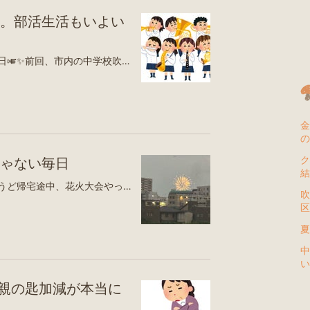
。部活生活もいよい
今日は娘の吹奏楽コンクール当日🎺✨前回、市内の中学校吹奏楽部による発表会で同じ曲を聴いていたこともあり、「コンクールは見に行かなくてもいいかな」と正直悩んでいました。それでも念のため仕事はお休みに。抽選で演奏時間が決まったあと、「やっぱり行くのはやめようかな」と思っていたのですが…なんと前日になって娘から、「終わったらホールまで迎えに来てほしい！」とまさかのリクエスト😳職場からも通勤圏内なので電車代はかからないし、どうせ迎えに行くなら演奏も見ようかなと思い、チケットをチェック。吹奏楽コンクールは入場券が必要で1,000円💦でもまだ購入できそうだったので、娘を学校へ送ったあとにセブンでチケットを買う予定です😊娘たちは学校に集合して約1時間半練習したあと、みんなでバスと電車に乗って会場へ向かうそうです🚃学校のみんなと帰ると最寄り駅に着くのは夜8時前💦親と帰る場合は結果発表を見ずに帰るため、夕方6時頃には解散できるそう。2時間くらいしか変わらないけれど、娘は「みんなとは別で帰りたい」らしいです😂そして、このコンクールが終わればようやく一区切り！明日の片付けが終われば、娘もやっと夏休みらしい夏休みです（笑）とはいえ、学校の宿題に塾の宿題…。やることは山積み😅正直、この夏はチャレンジまで手が回らない気もしていて、塾に通うならやめようかとも考えています。でも娘は、「定期考査ではチャレンジがすごく役に立ったからやめたくない」とのこと。確かに今回の定期考査では成果も感じられたので、悩ましいところです🤔しかも塾の最上位クラスは定期考査対策を一切しない方針らしく…。だ、大丈夫かな？👀💦でも、意欲の高い子たちの中で勉強すれば、「自分も頑張らなきゃ」という気持ちが自然と育つこともあるはず。娘の少しのんびりなペースが、いい刺激を受けて変わってくれたらいいなと思っています。先日の模試の結果も出ているようですが、仕事中で塾からの電話に出られず、まだ詳しい内容は聞けていません💦娘も「何点だったんだろう？」と気になっている様子。今日中に連絡が来るといいな😊夏休みも残り約3週間。遊ぶ時間は決して多くないけれど、このあとには軽井沢旅行と京都旅行という楽しみも待っています✨勉強も部活も頑張った分、思いっきり遊んで、いい夏の思い出をたくさん作ってほしいなと思います😊ゆとりろ軽井沢ホテル楽天トラベル奥軽井沢温泉 ホテルグリーンプラザ軽井沢楽天トラベル都シティ 近鉄京都駅（旧：ホテル近鉄京都駅）楽天トラベル都ホテル京都八条楽天トラベル令和7年産 国内産 ほほえみ米 5kg / 10kg お米 米 送料無料 白米 おいしい ごはん 10キロ 5キロ こめた こめた楽天市場店楽天市場${EVENT_LABEL_01_TEXT}Amazonギフトカード チャージタイプAmazon（アマゾン）
金
の
ク
ゃない毎日
結
こんばんは！先週土曜日、ちょうど帰宅途中、花火大会やってて、家のすぐ前で花火を見ることができました暑くて、長居は無理でしたが💦さて、前半の夏期講習がやっと終了✨最後は模試でした。娘いわく「結構できた！」とのこと🤣本当かな？と思いつつ（笑）、結果が気になって仕方ない様子です。後半の夏期講習は8月半ばからスタート。少しだけ休憩期間です😊部活も5日でひと段落。夏休みが始まってからというもの、毎日が部活と塾の繰り返しで、“夏休み”を感じる暇もなく過ぎていっています💦吹奏楽部はコンクールまでは休みなし。塾のお迎えに、仕事休みの時は部活の送り迎えもしたりと、親もなかなかハードでした😂今日は部活へ行く前に、うちのマンションのイベントで、にキッチンカー2台が来ていたのでちょっと立ち寄り♪クレープやホットドッグ🌭を購入。美味しかったです午後は部活のお迎えへ行くと、友達ママから「このあとご飯行かない？」と嬉しいお誘い✨子どもたちも一緒に『オリーブの丘』でイタリアン🍝久しぶりにゆっくりおしゃべりできて、楽しい時間でした♡そして夜は、保育園時代からの友達と男女みんなでLINE電話🤙気付けば0時まで大盛り上がり😂子どもたちも久しぶりに話せて、とっても楽しそうでした♪忙しい毎日だけど、こういう息抜きの時間があるとまた頑張れますね😊さぁ、今週も頑張ろう〜！！都シティ 近鉄京都駅（旧：ホテル近鉄京都駅）楽天トラベル都ホテル京都八条楽天トラベル【楽天1位】速乾タオル スイミングタオル バイカラー 速乾 バスタオル フェイスタオル 2枚セット セイムタオル スポーツタオル 吸汗 軽量 超吸水 吸水タオル セームタオル セット 収納ポーチ 軽い スポーツ 洗車 水泳 ジム ヨガ 髪 早く乾く おしゃれ楽天市場${EVENT_LABEL_01_TEXT}【バグ価格！1枚990円〜！2枚買いクーポンで！】 【楽天1位】tシャツ カットソー 半袖 長袖 レディース 大きいサイズ 涼しい 綿混 夏 春 ゆったり おしゃれ ワンポイント 二の腕隠し 体型カバー 白 無地 黒 トップス 送料無料 [郵1.5]^t570^楽天市場${EVENT_LABEL_01_TEXT}＼クーポン利用で4,100円〜／ タンキニ 水着 レディース 体型カバー 5点セット レギンス ショートパンツ 水陸両用 フィットネス 上下セット ママ水着 大きいサイズ【一部予約販売】【水着B3】楽天市場${EVENT_LABEL_01_TEXT}【楽天1位】＼限定半額クーポンで2,490円！／ドライヤー 大風量 1400W 速乾 ヘアドライヤー 3億高濃度マイナスイオン 髪質改善・静電気防止 ドライヤー 大風量 冷熱風 3段階風量 低騒音 過熱保護 ノズル・壁掛け付 ドライヤー 軽量 コンパクト 家庭/旅行楽天市場${EVENT_LABEL_01_TEXT}
吹
区
夏
中
い
親の匙加減が本当に