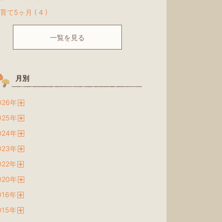
育て5ヶ月 ( 4 )
一覧を見る
月別
026
年
開
025
年
く
開
024
年
く
開
023
年
く
開
022
年
く
開
020
年
く
開
016
年
く
開
015
年
く
開