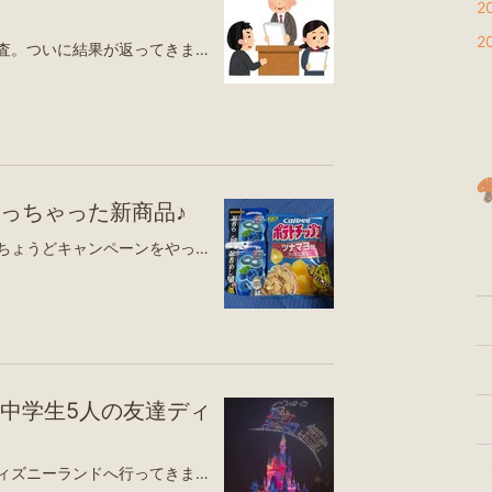
2
2
中学校に入って初めての定期考査。ついに結果が返ってきました😊娘の学校では、学年順位は発表されず、代わりに各教科・3教科・5教科・9教科それぞれの得点分布表が配られます。その分布表に娘の点数を照らし合わせてみると…✨3教科では学年4位以内✨5教科では学年5位以内✨9教科では学年8位以内ということが分かりました👏もちろん順位は公表されないので正確には分かりませんが、理論上は1位の可能性もあります🤣本当によく頑張りました！実は、国語の点数だけはかなり低くて、返却された日は思わず叱ってしまった私…。でも、分布表を見てびっくり😳国語は80〜100点の生徒が0人だったんです💦どうやらかなり難しかったようで、ちょっと安心した反面、採点もなかなか厳しい先生みたいです。漢字テストでは、送り仮名の「や」の点の位置が違うという理由で×になっていたり、「観」の字も点の向きが違うという理由で×に…。調べても「点」というよりは払いに見えるのですが…😅かなりクセのある採点をされる先生なのかもしれません。次回は、その先生の出題傾向や採点基準も含めて対策が必要そうです🤔一方で、理科と社会は学年トップなのは間違いなさそう✨英語や数学もあと少しでさらに上を狙えそうな点数でした。そして何より、今回一番感じたのは…ハードな吹奏楽部に入って、毎日帰宅も遅い中、塾には通わずチャレンジタッチだけでここまで頑張ったこと。親としては、それが本当にうれしかったです😊もちろん、凡ミスによる失点もいくつかあったので、次回はそこを減らせたらさらに伸びそう！そして、今度は合唱コンクールの伴奏まで頼まれてしまった娘🎹忙しいのに、頼まれると断れない性格なんですよね…😭頑張りすぎてしまわないか少し心配ですが、応援しながら見守っていきたいと思います。次回の定期考査では、今回の反省を生かしてさらに成長した姿が見られるといいな😊ザ パーク フロント ホテル アット ユニバーサル・スタジオ・ジャパン楽天トラベルホテル京阪 ユニバーサル・タワー楽天トラベルホテルユニバーサルポート楽天トラベルホテル近鉄ユニバーサル・シティ楽天トラベルラ・ジェント・ホテル大阪ベイ楽天トラベルホテルユニバーサルポートヴィータ楽天トラベル
っちゃった新商品♪
この間、ローソンへ行ったら、ちょうどキャンペーンをやっていて、気になる商品を見つけたので買ってみました😊「しあわせを呼ぶ青いフェア」第二弾開催！｜ローソン公式サイトコンビニエンスストア「ローソン」の最新情報をお届けするローソン研究所ブログですwww.lawson.co.jpまずは、最近ツナマヨが食べられるようになった娘のために「ツナマヨ味のポテトチップス」🤭少し前まではツナマヨが苦手だったのに、最近は普通に食べられるようになってきて、成長を感じます✨そしてもう一つは、「忍者めし 鋼」のブルーラズベリー味！娘が食べてみると「ちょっと酸っぱいけど美味しい！」とのこと😊2袋セット UHA味覚糖 忍者めし鋼攻 ブルーラズベリー味 1袋(45g) 神奈川倉庫楽天市場${EVENT_LABEL_01_TEXT}私は一粒もらって食べてみましたが、やっぱり個人的にはマスカット味の方が好きかな🍇UHA味覚糖 忍者めし鋼 マスカット味 45g×10個賞味期限2026/11楽天市場${EVENT_LABEL_01_TEXT}コンビニって、新商品や期間限定の商品が並んでいると、ついつい手に取っちゃいますよね😂「今日は見るだけ！」と思っていても、気づけばカゴの中に入っている…。まんまとキャンペーンに乗せられましたが（笑）こういうちょっとした楽しみもいいですね♪ UHA味覚糖 忍者めし ラムネ 20g ×10個賞味期限2027/03楽天市場${EVENT_LABEL_01_TEXT}忍者めしアイススラリー すっきり柑橘味(8個入×4セット(1個22g))【UHA味覚糖】[暑さ対策 塩分補給 飲む氷 スポーツ]楽天市場${EVENT_LABEL_01_TEXT}UHA味覚糖 復刻版シゲキックス スーパー梅ドライ 20g ×10個賞味期限2027/01楽天市場${EVENT_LABEL_01_TEXT}即日発送【忍者めし 鉄の鎧 / 金の鎧・種類＆個数選択可能 】UHA 味覚糖 忍者めし 鉄の鎧 金の鎧 マスカット味/グレープ味 ぐみ 期間限定品楽天市場${EVENT_LABEL_01_TEXT}
中学生5人の友達ディ
昨日は、娘たちと一緒に東京ディズニーランドへ行ってきました！今回は、娘が小学校時代のお友達4人とディズニーランドへ行くことになり、子どもたちは5人、付き添いの母たちは3人で出発♪朝6時30分に最寄り駅へ集合し、電車で東京駅を経由して、8時頃には舞浜駅へ到着しました🚃行きはラッキーなことに全員座れて一安心。…と思ったら、ここでまさかのハプニング💦直前にスマホを買い替えた子のディズニーアプリが消えてしまい、アカウントの復旧やチケットの表示でみんなで試行錯誤。結局、入園に間に合わせるため、再度お母さんのアカウントでチケットを購入。ここでも問題が💦お母さんアカウントで購入したチケットだったため、子どもたちのグループへ移動できず…。🧐キャストさんにも相談していろいろ試していただきましたが、最後まで切り離すことはできませんでした。そこで、子供のチケットのQRコードをスクリーンショットし、アトラクションやショーの時間になったらLINEで送る作戦に！幸い取得できたのはプライオリティパス1つとショーのエントリー1つだけだったので、大きな混乱もなく無事に対応できました😌入園すると、子どもたちはさっそくお揃いのカチューシャを購入♡みんな本当にかわいくて、まずは記念撮影📷✨その後はいよいよ別行動！親チームはスプラッシュ・マウンテンへ⛰️💦子どもたちはカリブの海賊へ☠️それぞれ思い思いに楽しみました♪ランチは別々で、娘たちがハンバーガー食べてたので、時間差で私たちもハンバーガー🍔笑モバイルオーダーを利用したので、席に座ったまま注文できてとっても便利！待ち時間が少なくて済むので、時間を有効に使えました。心配していた天気も、雨に降られることなく過ごせてラッキー✨しかも日曜日の割には比較的空いていて、・ビッグサンダー・マウンテンは2回！・美女と野獣”魔法のものがたり”にも乗れました♪子供たちもそれぞれ食べたり飲んだり、写真撮ったり楽しまたようです久しぶりのディズニーを満喫できました😊夕飯はうどんを食べながら、母たちはビールで乾杯🍺🤭お土産もしっかり買って、夜はエレクトリカルパレードも鑑賞✨そして、花火なしと聞いていたのですが、プロジェクションマッピング演出に少し花火もあって、とても良かったです7月からスタートしたドローンショー「Reach for the Stars」も見ることができました！夜空いっぱいに広がる演出が本当に素晴らしくて、とても感動しました🥹✨閉園までたっぷり遊び、22時頃に舞浜駅を出発。帰りの電車はまったく座れず、足はもう限界…😂最後は友達と乗り合いでタクシーに乗り、23時45分頃に無事帰宅しました。とにかく疲れましたが、それ以上に楽しい一日♪子どもたちも友達同士で思いっきり楽しめたようで、本当に良かったです。中学生になって初めての「友達だけディズニー」。少しドキドキもありましたが、子どもたちの成長を感じられた、思い出に残る一日になりました♡ 東京ディズニーランド（Ｒ）ホテル楽天トラベル東京ディズニーシー・ホテルミラコスタ（Ｒ）楽天トラベルディズニーアンバサダー（Ｒ）ホテル楽天トラベル東京ディズニーセレブレーションホテル（Ｒ）楽天トラベル東京ディズニーシー・ファンタジースプリングスホテル楽天トラベル東京ディズニーリゾート・トイ・ストーリー（Ｒ）ホテル楽天トラベルグランドニッコー東京ベイ 舞浜楽天トラベル