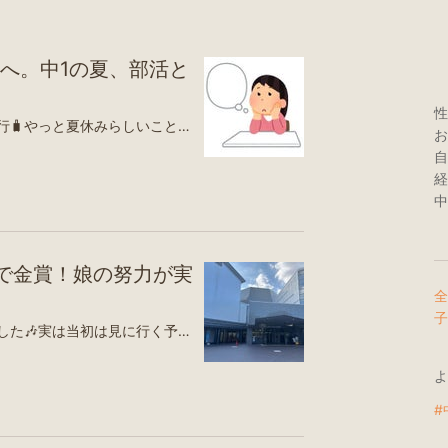
へ。中1の夏、部活と
性
今日から娘はじいじばぁばと旅行🧳やっと夏休みらしいことができます笑さて、塾では一昨年から３日間こ中期講座がスタート。娘はスケジュールの関係で、中一日のみの参加となりました💦昨夜は今後の受講案内と模試の結果について先生から連絡がありました。娘と同じ吹奏楽部の先輩も同じ塾に通っていて、コンクール終了後そのまま塾へ行ったそうです。しかも塾長先生は、娘の学校が金賞を受賞したこともすでにご存じ！さすが受験生の3年生。部活も全力、勉強も全力ですね✨そして娘の模試の結果は…3教科で288点。国語が満点💯、続いて英語、数学という結果でした。先生からは「国語は得意そうなので、英語と数学だけ受講する形でもいいと思いますよ」とのアドバイス。1年生のうちは週2回なので、部活と両立できそうかなとも思っています。あとは部活を続けるのかどうか。勉強も大事。学生生活も大事。何を優先するか、本当に難しいですね。娘が納得できる選択ができるよう、これからも応援していきたいと思います😊【1枚990円~！2枚買いクーポンで！】 【楽天1位】tシャツ カットソー 半袖 長袖 レディース 大きいサイズ 涼しい 綿混 夏 春 ゆったり おしゃれ ワンポイント 二の腕隠し 体型カバー 白 無地 黒 トップス 送料無料 [郵1.5]^t570^楽天市場${EVENT_LABEL_01_TEXT}本日23時59分まで限定！P5倍！更にクーポン利用で3,880円！ タンキニ 水着 レディース 体型カバー 5点セット レギンス ショートパンツ 水陸両用 フィットネス 上下セット ママ水着 大きいサイズ【一部予約販売】【水着B3】楽天市場${EVENT_LABEL_01_TEXT}【楽天1位】＼限定半額クーポンで2,490円！／ドライヤー 大風量 1400W 速乾 ヘアドライヤー 3億高濃度マイナスイオン 髪質改善・静電気防止 ドライヤー 大風量 冷熱風 3段階風量 低騒音 過熱保護 ノズル・壁掛け付 ドライヤー 軽量 コンパクト 家庭/旅行楽天市場${EVENT_LABEL_01_TEXT}ナイトブラジャー キャミソールタイプ ノンワイヤー 育乳美乳 脇肉補正 夏用 快適シームレスブラ チラ見え防止インナー 20代30代40代50代適用 送料無料 おすすめ楽天市場${EVENT_LABEL_01_TEXT}
お
自
経
中
で金賞！娘の努力が実
全
子
昨日は娘の吹奏楽コンクールでした🎶実は当初は見に行く予定ではなかったのですが、娘から「来てほしい」と言われ、当日にチケットを購入して会場へ向かうことに。普段、通勤で毎日乗っている電車なのに、まさかの乗り過ごし😂💦かなり焦りましたが、会場は駅から徒歩圏内。娘の学校の演奏には無事間に合ってホッとしました😅7月の吹奏楽フェスタで聴いた時よりも、演奏は格段にレベルアップ。音にまとまりがあって、「みんな本当に頑張って練習してきたんだなぁ」と感じる演奏でした。そして結果は…まさかの金賞受賞🥇✨娘たち、本当によく頑張りました👏朝は緊張していたのか、パンを二口とゼリーを食べただけ。軽食用にパンを持たせていたものの、食べる時間もなかったそうで、「お腹空いた〜」とヘトヘト状態💦「何食べたい？」と聞くと、「うどん！」ということで、帰りは丸亀製麺へ😊さらに頭痛もすると言っていて、空腹と初めてのコンクールの緊張が一気にきたのかな…と思いました。帰りは無理せずタクシーで帰宅🚖でも家に着いて少し休んだらすっかり元気に🤣コンクールのこと、演奏中のこと、友達や先輩のこと…。話が止まりません（笑）クラリネットを始めてまだ3〜4か月。大変な練習を乗り越えて、念願だった金賞を受賞できたことで、大きな達成感を味わえたようです✨そしてコンクール当日には、先輩たちから「みんなで頑張ろう！」という直筆のお手紙が一人ひとりに配られ、同じパートの先輩からはチャームのプレゼントまで🎁それはもう、本当に嬉しそうでした🥹一時は「部活を続けるか悩む」と話していた娘。このコンクールが、娘にとって大きな自信になったことは間違いありません。これから部活をどうするのかは、まだ分かりません。でも、頑張ったからこそ味わえた達成感や仲間との思い出は、きっと娘の宝物になるはず。焦らず、娘の気持ちを大切にしながら、これからも見守っていきたいと思います😊【ふるさと納税】【累計4000万個突破！】＼個数が選べる！／鉄板焼ハンバーグ デミソース 10個～20個 温めるだけ 福岡 飯塚 冷凍 小分け 大容量 ハンバーグ 肉 牛 簡単調理 特製 湯煎 人気 お試し楽天市場${EVENT_LABEL_01_TEXT}ナイトブラジャー キャミソールタイプ ノンワイヤー 育乳美乳 脇肉補正 夏用 快適シームレスブラ チラ見え防止インナー 20代30代40代50代適用 送料無料 おすすめ楽天市場${EVENT_LABEL_01_TEXT}【1枚990円~！2枚買いクーポンで！】 【楽天1位】tシャツ カットソー 半袖 長袖 レディース 大きいサイズ 涼しい 綿混 夏 春 ゆったり おしゃれ ワンポイント 二の腕隠し 体型カバー 白 無地 黒 トップス 送料無料 [郵1.5]^t570^楽天市場${EVENT_LABEL_01_TEXT}本日23時59分まで限定！P5倍！更にクーポン利用で3,880円！ タンキニ 水着 レディース 体型カバー 5点セット レギンス ショートパンツ 水陸両用 フィットネス 上下セット ママ水着 大きいサイズ【一部予約販売】【水着B3】楽天市場${EVENT_LABEL_01_TEXT}【楽天1位】＼限定半額クーポンで2,490円！／ドライヤー 大風量 1400W 速乾 ヘアドライヤー 3億高濃度マイナスイオン 髪質改善・静電気防止 ドライヤー 大風量 冷熱風 3段階風量 低騒音 過熱保護 ノズル・壁掛け付 ドライヤー 軽量 コンパクト 家庭/旅行楽天市場${EVENT_LABEL_01_TEXT}
よ
#