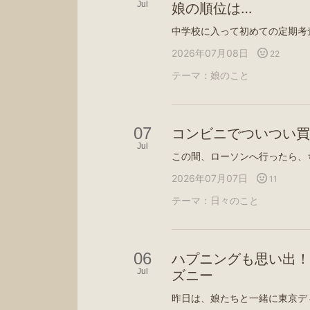
Jul
娘の順位は…
2026年07月08日
22
テーマ：
娘のこと
07
コンビニでついつい買
Jul
2026年07月07日
11
テーマ：
日々のこと
06
ハプニングも思い出！
Jul
ズニー