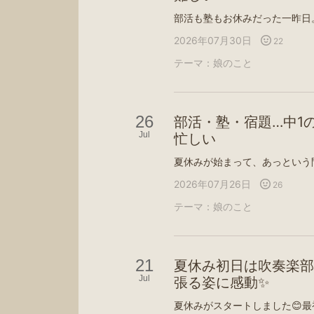
2026年07月30日
22
テーマ：
娘のこと
26
部活・塾・宿題…中1
Jul
忙しい
2026年07月26日
26
テーマ：
娘のこと
21
夏休み初日は吹奏楽部
Jul
張る姿に感動✨